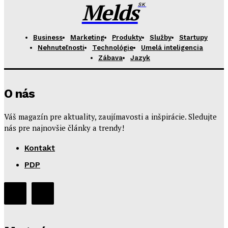
Melds
SK
Business
Marketing
Produkty
Služby
Startupy
Nehnuteľnosti
Technológie
Umelá inteligencia
Zábava
Jazyk
O nás
Váš magazín pre aktuality, zaujímavosti a inšpirácie. Sledujte
nás pre najnovšie články a trendy!
Kontakt
PDP