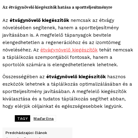
Az étvágynövelő kiegészítők hatása a sportteljesítményre
Az
étvágynövelő kiegészítők
nemcsak az étvágy
növelésében segítenek, hanem a sportteljesítmény
javításában is. A megfelelő tápanyagok bevitele
elengedhetetlen a regenerációhoz és az izomtömeg
növeléséhez. Az
étvágynövelő kiegészítők
tehát nemcsak
a táplálkozás szempontjából fontosak, hanem a
sportolók számára is elengedhetetlenek lehetnek.
Összességében az
étvágynövelő kiegészítők
hasznos
eszközök lehetnek a táplálkozás optimalizálásában és a
sportteljesítmény javításában. A megfelelő kiegészítők
kiválasztása és a tudatos táplálkozás segíthet abban,
hogy elérjük céljainkat és egészségesebbek legyünk.
TAGY
Maďarčina
Predchádzajúci článok