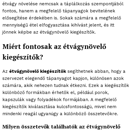
étvágy növelése nemcsak a táplálkozás szempontjából
fontos, hanem a megfelelő tápanyagok bevitelének
elősegítése érdekében is. Sokak számára a megfelelő
mennyiségű étel elfogyasztása kihívást jelent, és itt
jönnek képbe az étvágynövelő kiegészítők.
Miért fontosak az étvágynövelő
kiegészítők?
Az
étvágynövelő kiegészítők
segíthetnek abban, hogy a
szervezet elegendő tápanyagot kapjon, különösen azok
számára, akik nehezen tudnak étkezni. Ezek a kiegészítők
különböző formákban érhetők el, például porok,
kapszulák vagy folyadékok formájában. A megfelelő
kiegészítők kiválasztása kulcsfontosságú, mivel nem
mindenki reagál ugyanúgy a különböző összetevőkre.
Milyen összetevők találhatók az étvágynövelő