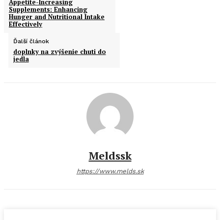
Appetite-Increasing
Supplements: Enhancing
Hunger and Nutritional Intake
Effectively
Ďalší článok
doplnky na zvýšenie chuti do
jedla
Meldssk
https://www.melds.sk