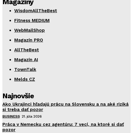
Magazíny
WisdomAllTheBest
Fitness MEDIUM
WebMailShop
Magazín PRO
AllTheBest
Magazín AI
TownTalk
Melds CZ
Najnovšie
Ako Ukrajinci hľadajú prácu na Slovensku a na aké riziká
si treba dať pozor
BUSINESS
21. júla 2026
Práca v Nemecku cez agentúru: 7 vecí, na ktoré si dať
pozor