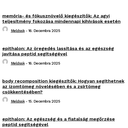
memória- és fókusznövelő kiegészítők: Az agyi
teljesítmény fokozása mindennapi kihívások esetén
Meldssk
-
16. Decembra 2025
epithalon: Az öregedés lassítása és az egészség
javítása peptid segítségével
Meldssk
-
16. Decembra 2025
body recomposition kiegészítők: Hogyan segíthetnek
az izomtömeg növelésében és a zsírtömeg
csökkentésében?
Meldssk
-
15. Decembra 2025
epithalon: Az egészség és a fiatalság megőrzése
peptid segítségével