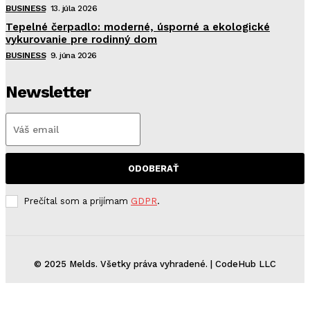
BUSINESS
13. júla 2026
Tepelné čerpadlo: moderné, úsporné a ekologické
vykurovanie pre rodinný dom
BUSINESS
9. júna 2026
Newsletter
ODOBERAŤ
Prečítal som a prijímam
GDPR
.
© 2025 Melds. Všetky práva vyhradené. | CodeHub LLC