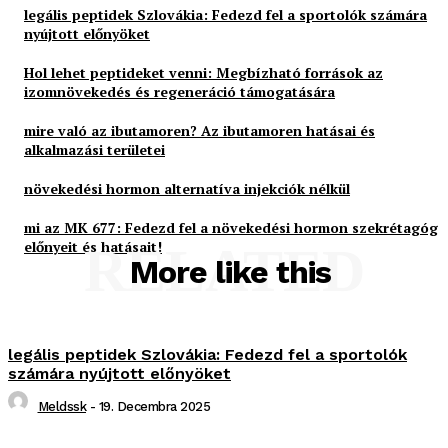
legális peptidek Szlovákia: Fedezd fel a sportolók számára
nyújtott előnyöket
Hol lehet peptideket venni: Megbízható források az
izomnövekedés és regeneráció támogatására
mire való az ibutamoren? Az ibutamoren hatásai és
alkalmazási területei
növekedési hormon alternatíva injekciók nélkül
mi az MK 677: Fedezd fel a növekedési hormon szekrétagóg
előnyeit és hatásait!
RELATED
More like this
legális peptidek Szlovákia: Fedezd fel a sportolók
számára nyújtott előnyöket
Meldssk
-
19. Decembra 2025