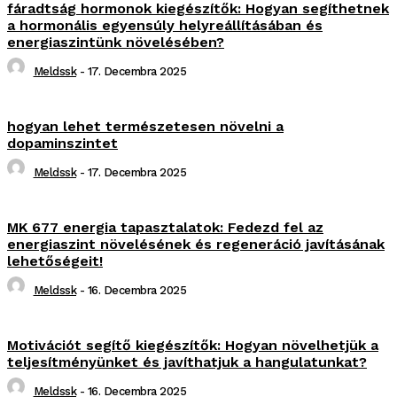
fáradtság hormonok kiegészítők: Hogyan segíthetnek
a hormonális egyensúly helyreállításában és
energiaszintünk növelésében?
Meldssk
-
17. Decembra 2025
hogyan lehet természetesen növelni a
dopaminszintet
Meldssk
-
17. Decembra 2025
MK 677 energia tapasztalatok: Fedezd fel az
energiaszint növelésének és regeneráció javításának
lehetőségeit!
Meldssk
-
16. Decembra 2025
Motivációt segítő kiegészítők: Hogyan növelhetjük a
teljesítményünket és javíthatjuk a hangulatunkat?
Meldssk
-
16. Decembra 2025