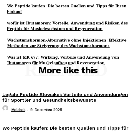
Wo Peptide kaufen: Die besten Quellen und Tipps für Ihren
Einkauf
wofür ist Ibutamoren: Vorteile, Anwendung und Risiken des
Peptids für Muskelwachstum und Regeneration
Wachstumshormon-Alternative ohne Injektionen: Effektive
Methoden zur Steigerung des Wachstumshormons
Was ist MK 677: Wirkung, Vorteile und Anwendung von
Ibutamoren für Muskelaufbau und Regeneration
RELATED
More like this
Legale Peptide Slowakei: Vorteile und Anwendungen
für Sportler und Gesundheitsbewusste
Meldssk
-
19. Decembra 2025
Wo Peptide kaufen: Die besten Quellen und Tipps für