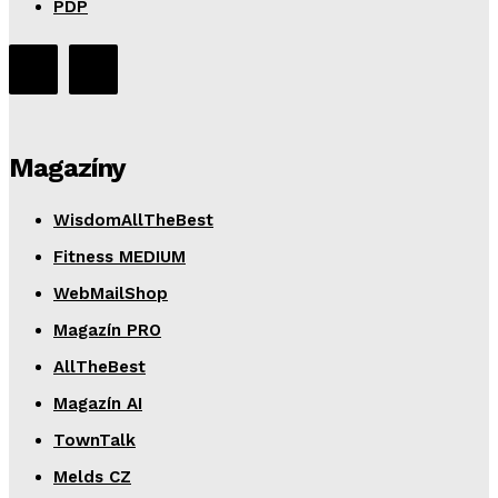
PDP
Magazíny
WisdomAllTheBest
Fitness MEDIUM
WebMailShop
Magazín PRO
AllTheBest
Magazín AI
TownTalk
Melds CZ