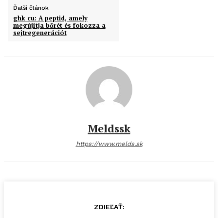
Ďalší článok
ghk cu: A peptid, amely
megújítja bőrét és fokozza a
sejtregenerációt
Meldssk
https://www.melds.sk
ZDIEĽAŤ: