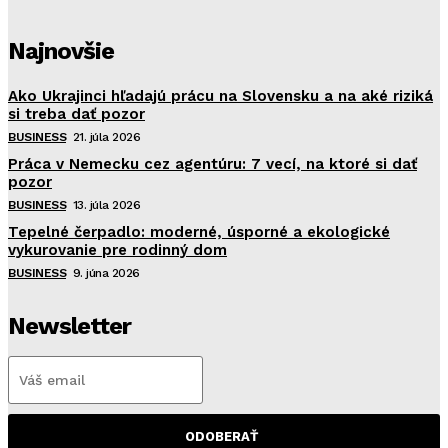
Najnovšie
Ako Ukrajinci hľadajú prácu na Slovensku a na aké riziká
si treba dať pozor
BUSINESS
21. júla 2026
Práca v Nemecku cez agentúru: 7 vecí, na ktoré si dať
pozor
BUSINESS
13. júla 2026
Tepelné čerpadlo: moderné, úsporné a ekologické
vykurovanie pre rodinný dom
BUSINESS
9. júna 2026
Newsletter
ODOBERAŤ