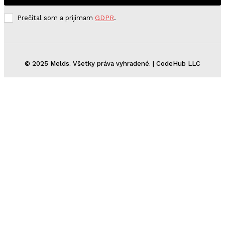
Prečítal som a prijímam
GDPR
.
© 2025 Melds. Všetky práva vyhradené. | CodeHub LLC