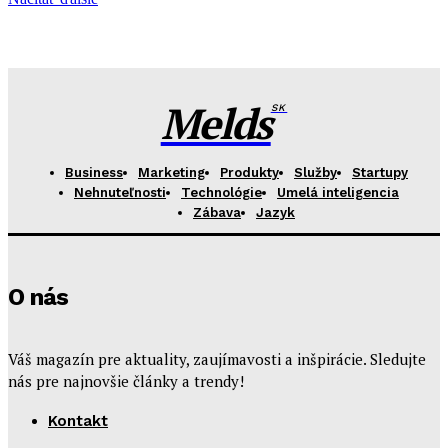
Melds
SK
Business
Marketing
Produkty
Služby
Startupy
Nehnuteľnosti
Technológie
Umelá inteligencia
Zábava
Jazyk
O nás
Váš magazín pre aktuality, zaujímavosti a inšpirácie. Sledujte
nás pre najnovšie články a trendy!
Kontakt