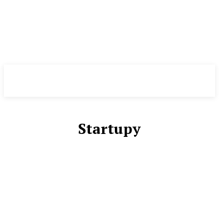
Melds
SK
Startupy
BUSINESS
MARKETING
NEHNUTEĽNOSTI
NEZARADENÉ
PRODUKTY
SLUŽBY