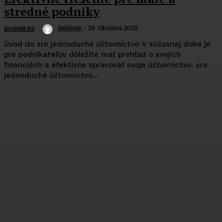
stredné podniky
Meldssk
-
29. Októbra 2025
BUSINESS
Úvod do sro jednoduché účtovníctvo V súčasnej dobe je
pre podnikateľov dôležité mať prehľad o svojich
financiách a efektívne spravovať svoje účtovníctvo. sro
jednoduché účtovníctvo...