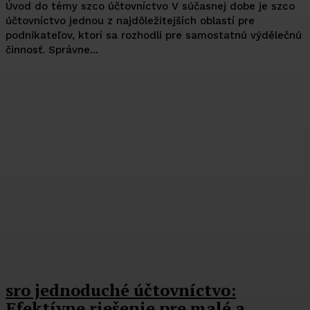
Úvod do témy szco účtovníctvo V súčasnej dobe je szco
účtovníctvo jednou z najdôležitejších oblastí pre
podnikateľov, ktorí sa rozhodli pre samostatnú výdělečnú
činnosť. Správne...
sro jednoduché účtovníctvo:
Efektívne riešenie pre malé a