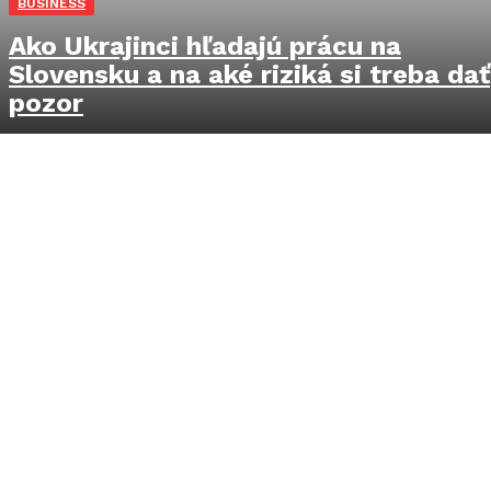
BUSINESS
Ako Ukrajinci hľadajú prácu na
Slovensku a na aké riziká si treba dať
pozor