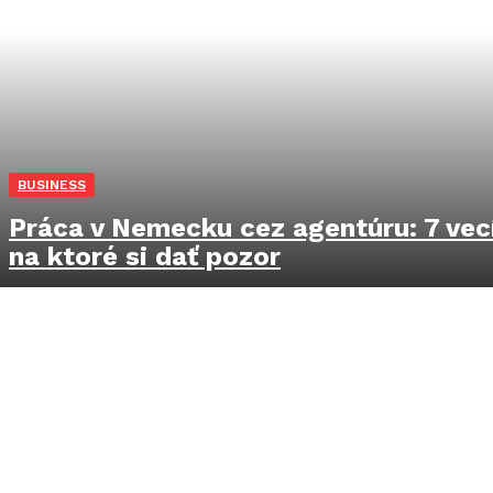
BUSINESS
Práca v Nemecku cez agentúru: 7 vecí
na ktoré si dať pozor