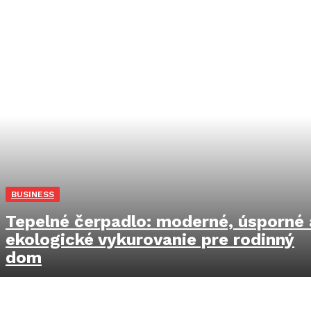
BUSINESS
Tepelné čerpadlo: moderné, úsporné 
ekologické vykurovanie pre rodinný
dom