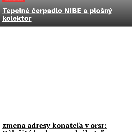
Tepelné čerpadlo NIBE a plošný
kolektor
zmena adresy konateľa v orsr: