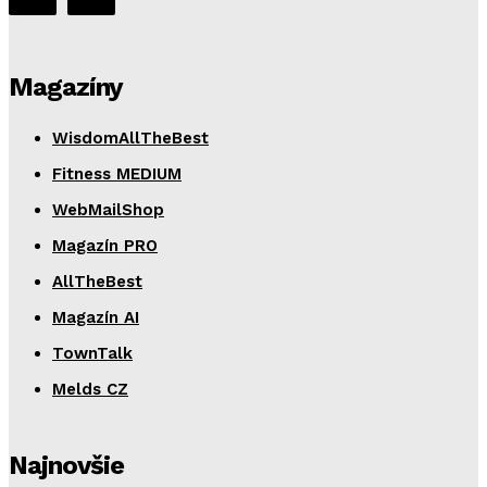
Magazíny
WisdomAllTheBest
Fitness MEDIUM
WebMailShop
Magazín PRO
AllTheBest
Magazín AI
TownTalk
Melds CZ
Najnovšie