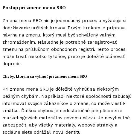
Postup pri zmene mena SRO
Zmena mena SRO nie je jednoduchý proces a vyžaduje si
dodržiavanie určitých krokov. Prvým krokom je príprava
návrhu na zmenu, ktorý musí byť schválený valným
zhromaždením. Následne je potrebné zaregistrovať
zmenu na príslušnom obchodnom registri. Tento proces
môže trvať niekoľko týždňov, preto je dôležité plánovať
dopredu.
Chyby, ktorým sa vyhnúť pri zmene mena SRO
Pri zmene mena SRO je dôležité vyhnúť sa niektorým
bežným chybám. Napríklad, niektoré spoločnosti zabúdajú
informovať svojich zákazníkov o zmene, čo môže viesť k
zmätku. Ďalšou chybou je nedostatočné prispôsobenie
marketingových materiálov novému názvu. Je nevyhnutné
zabezpečiť, aby všetky materiály, webové stránky a
sociálne siete odrážali novú identitu.