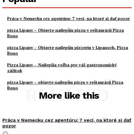
Práca v Nemecku cez agentúru: 7 vecí, na ktoré si dať pozor
pizza Lipany – Objavte najlepšiu pizzu v reštaurácii Pizza
Bono
pizza Lipany – Objavte najlepšiu pizzeriu v Lipanoch, Pizza
Bono
Pizza Lipany – Najlepšia voľba pre váš gastronomický
zážitok
pizza Lipany – objavte najlepšiu pizzu v reštaurácii Pizza
Bono
RELATED
More like this
Práca v Nemecku cez agentúru: 7 vecí, na ktoré si dať
pozor