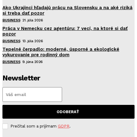
Ako Ukrajinci hľadajú prácu na Slovensku a na aké riziká
si treba dať pozor
BUSINESS
21. júla 2026
Práca v Nemecku cez agentúru: 7 vecí, na ktoré si dať
pozor
BUSINESS
13. júla 2026
Tepelné čerpadlo: moderné, úsporné a ekologické
vykurovanie pre rodinný dom
BUSINESS
9. júna 2026
Newsletter
ODOBERAŤ
Prečítal som a prijímam
GDPR
.