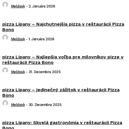
Meldssk
-
2. Januára 2026
pizza Lipany – Najchutnejšia pizza v reštaurácii Pizza
Bono
Meldssk
-
1. Januára 2026
pizza Lipany – Najlepšia voľba pre milovníkov pizze v
reštaurácii Pizza Bono
Meldssk
-
31. Decembra 2025
pizza Lipany – jedinečný zážitok v reštaurácii Pizza
Bono
Meldssk
-
30. Decembra 2025
pizza Lipany: Skvelá gastronómia v reštaurácii Pizza
Bono