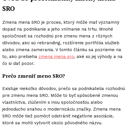
SRO
Zmena mena SRO je proces, ktorý môže mať významný
dopad na podnikanie a jeho vnímanie na trhu. Mnohé
spoločnosti sa rozhodnú pre zmenu mena z rôznych
dôvodov, ako sú rebranding, rozšírenie portfólia služieb
alebo zmena zamerania. V tomto článku sa pozrieme na
to, ako prebieha
zmena mena sro
, aké sú jej výhody a na
čo si dať pozor.
Prečo zmeniť meno SRO?
Existuje niekoľko dôvodov, prečo sa podnikatelia rozhodnú
pre zmenu mena SRO. Môže to byť spôsobené zmenou
vlastníctva, zlúčením s inou spoločnosťou alebo
jednoducho snahou o modernizáciu značky. Zmena mena
SRO môže tiež pomôcť odstrániť negatívne asociácie,
ktoré sa mohli vytvoriť okolo pôvodného názvu.