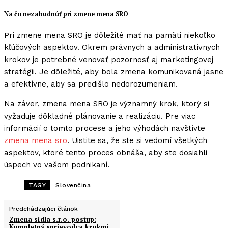
Na čo nezabudnúť pri zmene mena SRO
Pri zmene mena SRO je dôležité mať na pamäti niekoľko
kľúčových aspektov. Okrem právnych a administratívnych
krokov je potrebné venovať pozornosť aj marketingovej
stratégii. Je dôležité, aby bola zmena komunikovaná jasne
a efektívne, aby sa predišlo nedorozumeniam.
Na záver, zmena mena SRO je významný krok, ktorý si
vyžaduje dôkladné plánovanie a realizáciu. Pre viac
informácií o tomto procese a jeho výhodách navštívte
zmena mena sro
. Uistite sa, že ste si vedomí všetkých
aspektov, ktoré tento proces obnáša, aby ste dosiahli
úspech vo vašom podnikaní.
TAGY
Slovenčina
Predchádzajúci článok
Zmena sídla s.r.o. postup:
Kompletný sprievodca krokmi