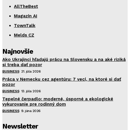
AllTheBest
Magazín AI
TownTalk
Melds CZ
Najnovšie
Ako Ukrajinci hľadajú prácu na Slovensku a na aké riziká
si treba dať pozor
BUSINESS
21. júla 2026
Práca v Nemecku cez agentúru: 7 vecí, na ktoré si dať
pozor
BUSINESS
13. júla 2026
Tepelné čerpadlo: moderné, úsporné a ekologické
vykurovanie pre rodinný dom
BUSINESS
9. júna 2026
Newsletter