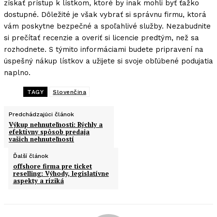
získať prístup k lístkom, ktoré by inak mohli byť ťažko
dostupné. Dôležité je však vybrať si správnu firmu, ktorá
vám poskytne bezpečné a spoľahlivé služby. Nezabudnite
si prečítať recenzie a overiť si licencie predtým, než sa
rozhodnete. S týmito informáciami budete pripravení na
úspešný nákup lístkov a užijete si svoje obľúbené podujatia
naplno.
TAGY
Slovenčina
Predchádzajúci článok
Výkup nehnuteľnosti: Rýchly a
efektívny spôsob predaja
vašich nehnuteľností
Ďalší článok
offshore firma pre ticket
reselling: Výhody, legislatívne
aspekty a riziká