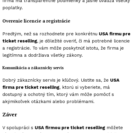
firma má transparentné podmienky a jasne uvádza všetky
poplatky.
Overenie licencie a registrácie
Predtým, než sa rozhodnete pre konkrétnu
USA firmu pre
ticket reselling
, je dôležité overiť, či má potrebné licencie
a registrácie. To vám môže poskytnúť istotu, že firma je
legitímna a dodržiava všetky zákony.
Komunikácia a zákaznícky servis
Dobrý zákaznícky servis je kľúčový. Uistite sa, že
USA
firma pre ticket reselling
, ktorú si vyberiete, má
dostupný a ochotný tím, ktorý vám môže pomôcť s
akýmikoľvek otázkami alebo problémami.
Záver
V spolupráci s
USA firmou pre ticket reselling
môžete