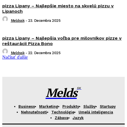
pizza Lipany – Najlepšie miesto na skvelú pizzu v
Lipanoch
Meldssk
-
23. Decembra 2025
pizza Lipany – Najlepšia voľba pre milovníkov pizze v
reštaurácii Pizza Bono
Meldssk
-
22. Decembra 2025
Načítať ďalšie
Melds
SK
Business
Marketing
Produkty
Služby
Startupy
Nehnuteľnosti
Technológie
Umelá inteligencia
Zábava
Jazyk