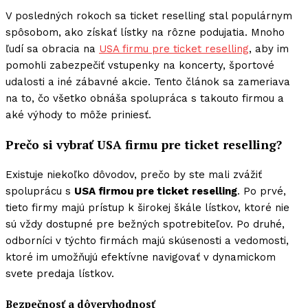
V posledných rokoch sa ticket reselling stal populárnym
spôsobom, ako získať lístky na rôzne podujatia. Mnoho
ľudí sa obracia na
USA firmu pre ticket reselling
, aby im
pomohli zabezpečiť vstupenky na koncerty, športové
udalosti a iné zábavné akcie. Tento článok sa zameriava
na to, čo všetko obnáša spolupráca s takouto firmou a
aké výhody to môže priniesť.
Prečo si vybrať USA firmu pre ticket reselling?
Existuje niekoľko dôvodov, prečo by ste mali zvážiť
spoluprácu s
USA firmou pre ticket reselling
. Po prvé,
tieto firmy majú prístup k širokej škále lístkov, ktoré nie
sú vždy dostupné pre bežných spotrebiteľov. Po druhé,
odborníci v týchto firmách majú skúsenosti a vedomosti,
ktoré im umožňujú efektívne navigovať v dynamickom
svete predaja lístkov.
Bezpečnosť a dôveryhodnosť