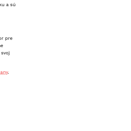
ku a sú
or pre
ne
 svoj
pany
.