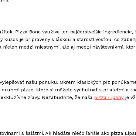
ame.
itok. Pizza Bono využíva len najčerstvejšie ingrediencie, 
dý kúsok je pripravený s láskou a starostlivosťou, čo zabe
á nielen medzi miestnymi, ale aj medzi návštevníkmi, ktor
a vylepšovať našu ponuku. Okrem klasických píz ponúkame
i druhmi pizze, ktoré si môžete vychutnať s priateľmi a ro
j exkluzívne zľavy. Nezabudnite, že naša
pizza Lipany
je v
ovinami a šalátmi. Ak hľadáte niečo ľahšie ako pizza Lipa