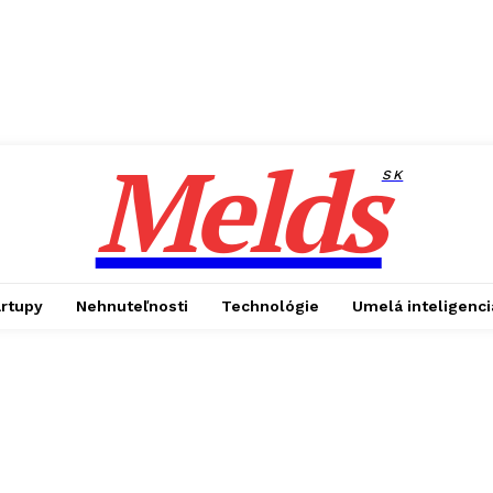
Melds
SK
artupy
Nehnuteľnosti
Technológie
Umelá inteligenci