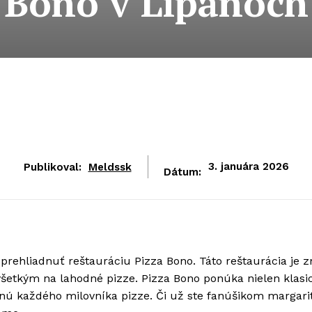
Bono v Lipanoch
Publikoval:
Meldssk
3. januára 2026
Dátum:
i prehliadnuť reštauráciu Pizza Bono. Táto reštaurácia je
všetkým na lahodné pizze. Pizza Bono ponúka nielen klasi
hnú každého milovníka pizze. Či už ste fanúšikom margarit