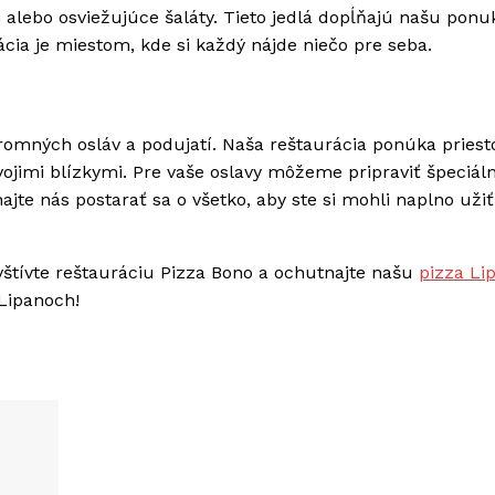
n alebo osviežujúce šaláty. Tieto jedlá dopĺňajú našu ponu
ácia je miestom, kde si každý nájde niečo pre seba.
romných osláv a podujatí. Naša reštaurácia ponúka priest
svojimi blízkymi. Pre vaše oslavy môžeme pripraviť špeciál
ajte nás postarať sa o všetko, aby ste si mohli naplno užiť
vštívte reštauráciu Pizza Bono a ochutnajte našu
pizza Li
Lipanoch!