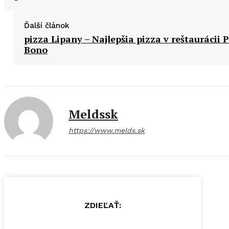
Ďalší článok
pizza Lipany – Najlepšia pizza v reštaurácii 
Bono
Meldssk
https://www.melds.sk
ZDIEĽAŤ: