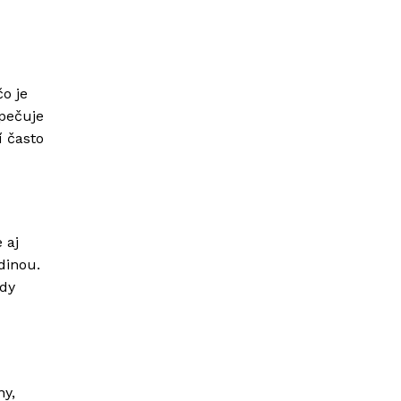
čo je
zpečuje
í často
 aj
dinou.
ždy
ny,