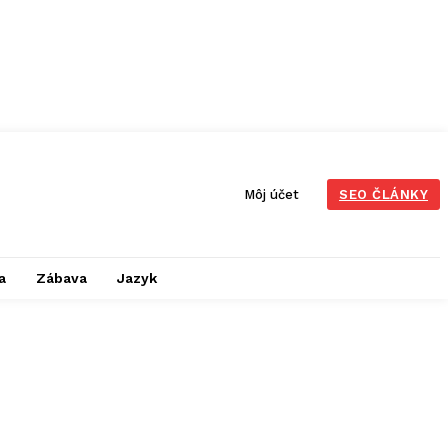
Môj účet
SEO ČLÁNKY
a
Zábava
Jazyk