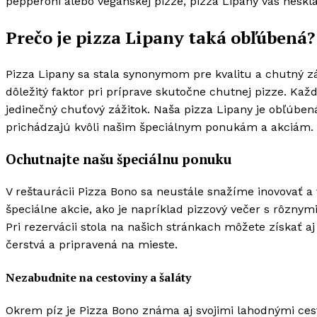
pepperoni alebo veganskej pizze, pizza Lipany vás neskl
Prečo je pizza Lipany taká obľúbená?
Pizza Lipany sa stala synonymom pre kvalitu a chutný záž
dôležitý faktor pri príprave skutočne chutnej pizze. Kaž
jedinečný chuťový zážitok. Naša pizza Lipany je obľúben
prichádzajú kvôli našim špeciálnym ponukám a akciám.
Ochutnajte našu špeciálnu ponuku
V reštaurácii Pizza Bono sa neustále snažíme inovovať 
špeciálne akcie, ako je napríklad pizzový večer s rôznym
Pri rezervácii stola na našich stránkach môžete získať a
čerstvá a pripravená na mieste.
Nezabudnite na cestoviny a šaláty
Okrem píz je Pizza Bono známa aj svojimi lahodnými cest