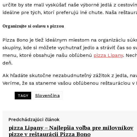
určite by ste mali vyskúšať naše výborné jedlá z cestoví
ideálne pre tých, ktorí preferujú iné chute. Naša reštaur
Organizujte si oslavu s pizzou
Pizza Bono je tiež ideálnym miestom na organizáciu súk
skupiny, kde si môžete vychutnať jedlo a stráviť čas so 
menu, ktoré obsahuje našu obľúbenú
pizza Lipany
. Nech
deň.
Ak hľadáte skutočne nezabudnuteľný zážitok z jedla, na
Veríme, že sa staneme vašou obľúbenou reštauráciou v 
Slovenčina
TAGY
Predchádzajúci článok
pizza Lipany – Najlepšia voľba pre milovníkov
pizze v reštaurácii Pizza Bono