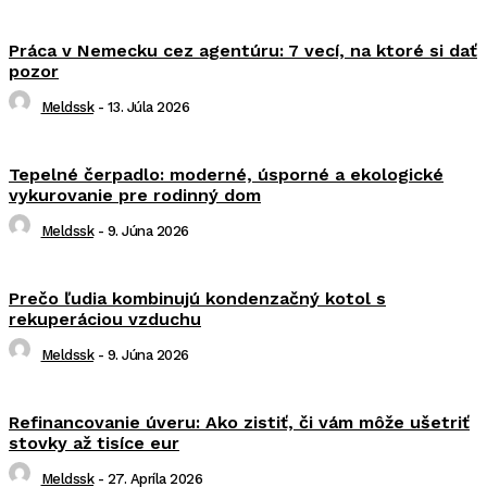
Práca v Nemecku cez agentúru: 7 vecí, na ktoré si dať
pozor
Meldssk
-
13. Júla 2026
Tepelné čerpadlo: moderné, úsporné a ekologické
vykurovanie pre rodinný dom
Meldssk
-
9. Júna 2026
Prečo ľudia kombinujú kondenzačný kotol s
rekuperáciou vzduchu
Meldssk
-
9. Júna 2026
Refinancovanie úveru: Ako zistiť, či vám môže ušetriť
stovky až tisíce eur
Meldssk
-
27. Apríla 2026