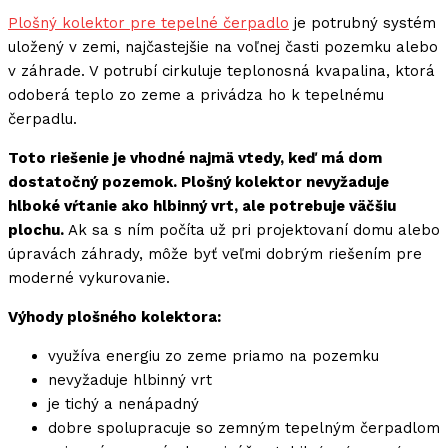
Plošný kolektor pre tepelné čerpadlo
je potrubný systém
uložený v zemi, najčastejšie na voľnej časti pozemku alebo
v záhrade. V potrubí cirkuluje teplonosná kvapalina, ktorá
odoberá teplo zo zeme a privádza ho k tepelnému
čerpadlu.
Toto riešenie je vhodné najmä vtedy, keď má dom
dostatočný pozemok. Plošný kolektor nevyžaduje
hlboké vŕtanie ako hlbinný vrt, ale potrebuje väčšiu
plochu.
Ak sa s ním počíta už pri projektovaní domu alebo
úpravách záhrady, môže byť veľmi dobrým riešením pre
moderné vykurovanie.
Výhody plošného kolektora:
využíva energiu zo zeme priamo na pozemku
nevyžaduje hlbinný vrt
je tichý a nenápadný
dobre spolupracuje so zemným tepelným čerpadlom