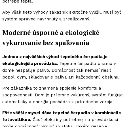
potrebe tepla.
Aby však tieto výhody zákazník skutočne využil, musí byť
systém správne navrhnutý a zrealizovaný.
Moderné úsporné a ekologické
vykurovanie bez spaľovania
Jednou z najväčších výhod tepelného čerpadla je
ekologickejšia prevádzka.
Tepelné čerpadlo priamo v
dome nespaľuje palivo. Domácnosť tak nemusí riešiť
popol, dym, skladovanie paliva ani každodennú obsluhu.
Pre zákazníka to znamená spojenie komfortu a
zodpovednosti. Dom je príjemne vykúrený, systém funguje
automaticky a energia pochádza z prírodného zdroja.
Ešte väčší zmysel dáva tepelné čerpadlo v kombinácii s
fotovoltikou.
Časť elektriny potrebnej na prevádzku si
môže domácnosť vyrobiť zo slnka. Takéto riešenie