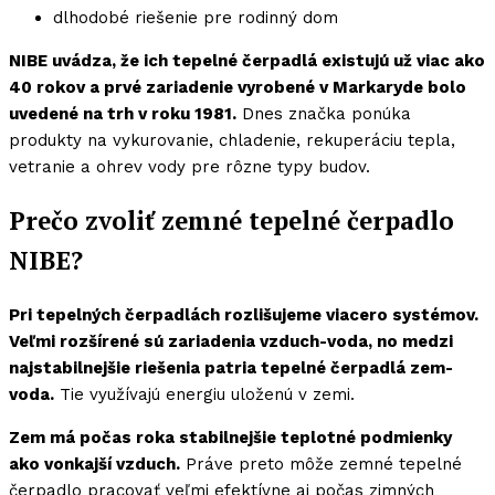
dlhodobé riešenie pre rodinný dom
NIBE uvádza, že ich tepelné čerpadlá existujú už viac ako
40 rokov a prvé zariadenie vyrobené v Markaryde bolo
uvedené na trh v roku 1981.
Dnes značka ponúka
produkty na vykurovanie, chladenie, rekuperáciu tepla,
vetranie a ohrev vody pre rôzne typy budov.
Prečo zvoliť zemné tepelné čerpadlo
NIBE?
Pri tepelných čerpadlách rozlišujeme viacero systémov.
Veľmi rozšírené sú zariadenia vzduch-voda, no medzi
najstabilnejšie riešenia patria tepelné čerpadlá zem-
voda.
Tie využívajú energiu uloženú v zemi.
Zem má počas roka stabilnejšie teplotné podmienky
ako vonkajší vzduch.
Práve preto môže zemné tepelné
čerpadlo pracovať veľmi efektívne aj počas zimných