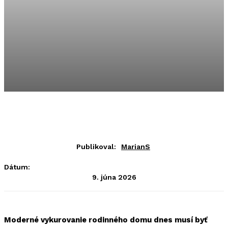
Publikoval:
MarianS
Dátum:
9. júna 2026
Moderné vykurovanie rodinného domu dnes musí byť