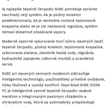
Aj najlepšie tepelné čerpadlo NIBE potrebuje správne
navrhnutý celý systém. Ak je plošný kolektor
poddimenzovaný, ak je nevhodne zvolená teplonosná
kvapalina alebo ak je zle nastavená regulácia, systém
nemusí dosiahnuť očakávané úspory.
Moderné úsporné vykurovanie tvorí súhra viacerých častí:
tepelné čerpadlo, plošný kolektor, teplonosná kvapalina,
vykurovacia sústava, zásobník teplej vody, regulácia,
hydraulické zapojenie, odborná montáž a pravidelný
servis.
NIBE pri viacerých zemných modeloch zdôrazňuje
inteligentnú technológiu, používateľsky prívetivé ovládanie,
nízku hlučnosť a vysoký komfort. Napríklad NIBE S1256
PC je inteligentné zemné tepelné čerpadlo riadené
meničom s integrovaným pasívnym chladením a
ohrievačom vody, ktoré sa automaticky prispôsobuje