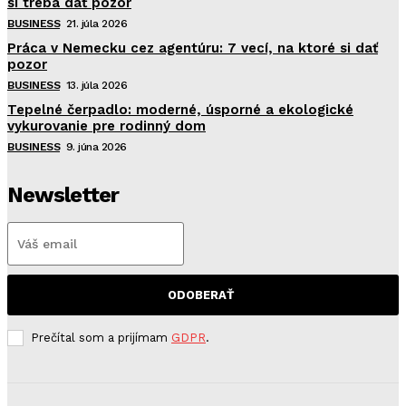
si treba dať pozor
BUSINESS
21. júla 2026
Práca v Nemecku cez agentúru: 7 vecí, na ktoré si dať
pozor
BUSINESS
13. júla 2026
Tepelné čerpadlo: moderné, úsporné a ekologické
vykurovanie pre rodinný dom
BUSINESS
9. júna 2026
Newsletter
ODOBERAŤ
Prečítal som a prijímam
GDPR
.