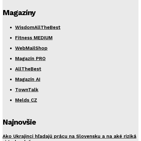
Magazíny
WisdomAllTheBest
Fitness MEDIUM
WebMailShop
Magazín PRO
AllTheBest
Magazín AI
TownTalk
Melds CZ
Najnovšie
Ako Ukrajinci hľadajú prácu na Slovensku a na aké riziká