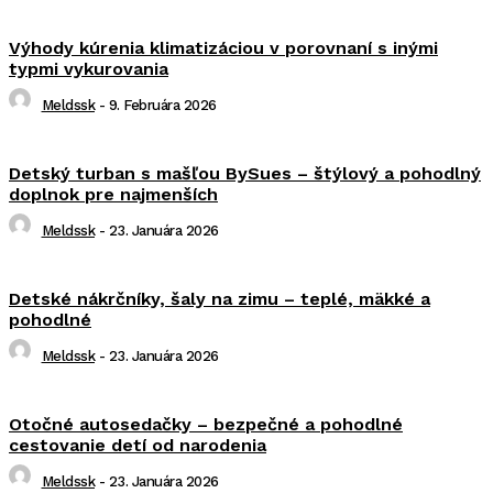
Výhody kúrenia klimatizáciou v porovnaní s inými
typmi vykurovania
Meldssk
-
9. Februára 2026
Detský turban s mašľou BySues – štýlový a pohodlný
doplnok pre najmenších
Meldssk
-
23. Januára 2026
Detské nákrčníky, šaly na zimu – teplé, mäkké a
pohodlné
Meldssk
-
23. Januára 2026
Otočné autosedačky – bezpečné a pohodlné
cestovanie detí od narodenia
Meldssk
-
23. Januára 2026