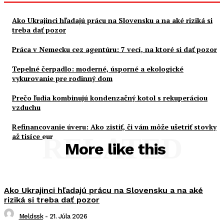
Ako Ukrajinci hľadajú prácu na Slovensku a na aké riziká si
treba dať pozor
Práca v Nemecku cez agentúru: 7 vecí, na ktoré si dať pozor
Tepelné čerpadlo: moderné, úsporné a ekologické
vykurovanie pre rodinný dom
Prečo ľudia kombinujú kondenzačný kotol s rekuperáciou
vzduchu
Refinancovanie úveru: Ako zistiť, či vám môže ušetriť stovky
až tisíce eur
RELATED
More like this
Ako Ukrajinci hľadajú prácu na Slovensku a na aké
riziká si treba dať pozor
Meldssk
-
21. Júla 2026