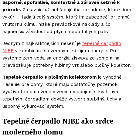
úsporné, spoľahlivé, komfortné a zároveň šetrné k
prírode.
Zákazníci už nehľadajú iba zariadenie, ktoré dom
vykúri. Hľadajú celý systém, ktorý im zabezpečí príjemnú
vnútornú klímu, nízke prevádzkové náklady a čo
najmenšiu závislosť od plynu alebo tuhých palív.
Jedným z najkvalitnejších riešení je
tepelné čerpadlo
NIBE
v kombinácii so zemným zdrojom energie. Pri
systéme zem-voda sa energia získava zo zeme a na
prevádzku je potrebný hlbinný vrt alebo plošný kolektor.
Tepelné čerpadlo s plošným kolektorom
je výhodné
riešenie pre domy, ktoré majú dostatočný pozemok.
Využíva teplo uložené v zemi a v spojení s kvalitným
tepelným čerpadlom dokáže vytvoriť stabilný, tichý a
úsporný vykurovací systém.
Tepelné čerpadlo NIBE ako srdce
moderného domu