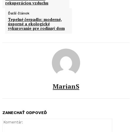
rekuperáciou vzduchu
Ďalší článok
Tepelné čerpadlo: moderné,
úsporné a ekologické
vykurovanie pre rodinný dom
MarianS
ZANECHAŤ ODPOVEĎ
Komentár: