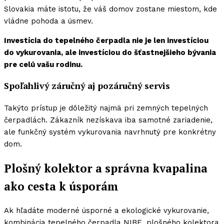
Slovakia máte istotu, že váš domov zostane miestom, kde
vládne pohoda a úsmev.
Investícia do tepelného čerpadla nie je len investíciou
do vykurovania, ale investíciou do šťastnejšieho bývania
pre celú vašu rodinu.
Spoľahlivý záručný aj pozáručný servis
Takýto prístup je dôležitý najmä pri zemných tepelných
čerpadlách. Zákazník nezískava iba samotné zariadenie,
ale funkčný systém vykurovania navrhnutý pre konkrétny
dom.
Plošný kolektor a správna kvapalina
ako cesta k úsporám
Ak hľadáte moderné úsporné a ekologické vykurovanie,
kombinácia tepelného čerpadla NIBE, plošného kolektora