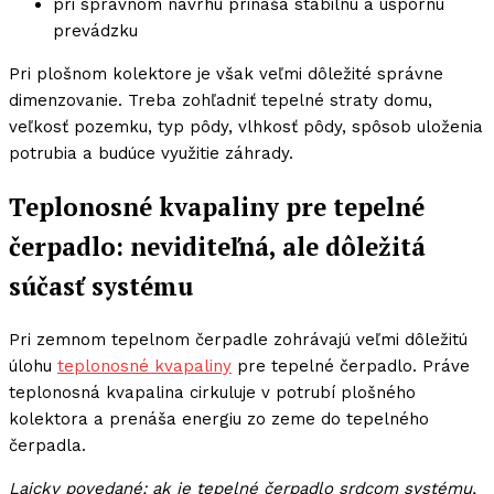
pri správnom návrhu prináša stabilnú a úspornú
prevádzku
Pri plošnom kolektore je však veľmi dôležité správne
dimenzovanie. Treba zohľadniť tepelné straty domu,
veľkosť pozemku, typ pôdy, vlhkosť pôdy, spôsob uloženia
potrubia a budúce využitie záhrady.
Teplonosné kvapaliny pre tepelné
čerpadlo: neviditeľná, ale dôležitá
súčasť systému
Pri zemnom tepelnom čerpadle zohrávajú veľmi dôležitú
úlohu
teplonosné kvapaliny
pre tepelné čerpadlo. Práve
teplonosná kvapalina cirkuluje v potrubí plošného
kolektora a prenáša energiu zo zeme do tepelného
čerpadla.
Laicky povedané: ak je tepelné čerpadlo srdcom systému,