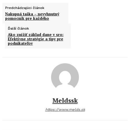
Predchádzajúci článok
Nakupná taška – nevyhnutný
pomocník pre každého
Ďalší článok
Ako znížiť základ dane v sro:
Efektívne stratégie a tipy pre
podnikateľov
Meldssk
https://www.melds.sk