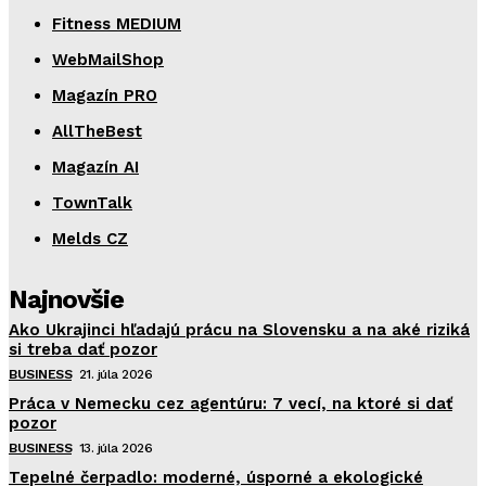
Fitness MEDIUM
WebMailShop
Magazín PRO
AllTheBest
Magazín AI
TownTalk
Melds CZ
Najnovšie
Ako Ukrajinci hľadajú prácu na Slovensku a na aké riziká
si treba dať pozor
BUSINESS
21. júla 2026
Práca v Nemecku cez agentúru: 7 vecí, na ktoré si dať
pozor
BUSINESS
13. júla 2026
Tepelné čerpadlo: moderné, úsporné a ekologické