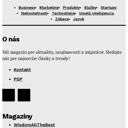
Business
Marketing
Produkty
Služby
Startupy
Nehnuteľnosti
Technológie
Umelá inteligencia
Zábava
Jazyk
O nás
Váš magazín pre aktuality, zaujímavosti a inšpirácie. Sledujte
nás pre najnovšie články a trendy!
Kontakt
PDP
Magazíny
WisdomAllTheBest