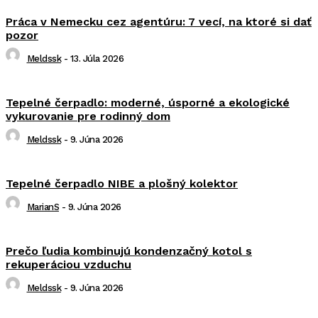
Práca v Nemecku cez agentúru: 7 vecí, na ktoré si dať
pozor
Meldssk
-
13. Júla 2026
Tepelné čerpadlo: moderné, úsporné a ekologické
vykurovanie pre rodinný dom
Meldssk
-
9. Júna 2026
Tepelné čerpadlo NIBE a plošný kolektor
MarianS
-
9. Júna 2026
Prečo ľudia kombinujú kondenzačný kotol s
rekuperáciou vzduchu
Meldssk
-
9. Júna 2026