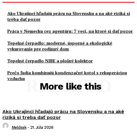
Ako Ukrajinci hľadajú prácu na Slovensku a na aké riziká si
treba dať pozor
Práca v Nemecku cez agentúru: 7 vecí, na ktoré si dať pozor
Tepelné čerpadlo: moderné, úsporné a ekologické
vykurovanie pre rodinný dom
Tepelné čerpadlo NIBE a plošný kolektor
Prečo ľudia kombinujú kondenzačný kotol s rekuperáciou
vzduchu
RELATED
More like this
Ako Ukrajinci hľadajú prácu na Slovensku a na aké
riziká si treba dať pozor
Meldssk
-
21. Júla 2026