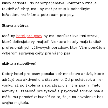
nikdy nedostali do nebezpečenstva. Komfort v izbe je
taktiež dôležitý, mali by mať prístup k pohodlným
ležadlám, hračkám a potrebám pre psy.
Strava a výživa
Ideálny
hotel pre psov
by mal ponúkať kvalitnú stravu,
ktorú definujete vy, majiteľ. Niektoré hotely majú taktiež
profesionálnych výživových poradcov, ktorí Vám pomôžu s
výberom správnej diéty pre vášho psa.
Aktivity a starostlivosť
Dobrý hotel pre psov ponúka tiež množstvo aktivít, ktoré
udržujú psa aktívneho a šťastného. Od prechádzok a hier
vonku, až po školenia a socializáciu s inými psami. Tieto
aktivity sú zásadné pre fyzické a psychické zdravie psa a
môžu mu pomôcť zabudnúť na to, že je na dovolenke bez
svojho majiteľa.