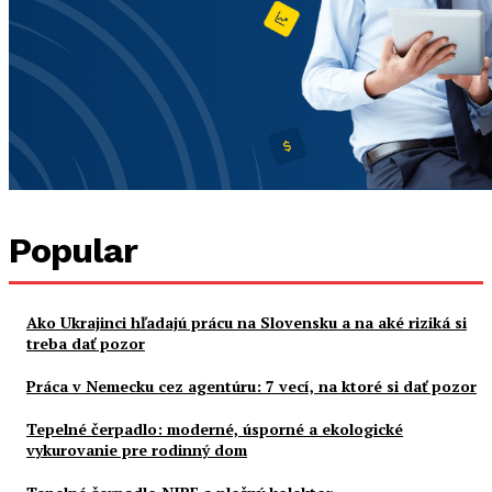
Popular
Ako Ukrajinci hľadajú prácu na Slovensku a na aké riziká si
treba dať pozor
Práca v Nemecku cez agentúru: 7 vecí, na ktoré si dať pozor
Tepelné čerpadlo: moderné, úsporné a ekologické
vykurovanie pre rodinný dom