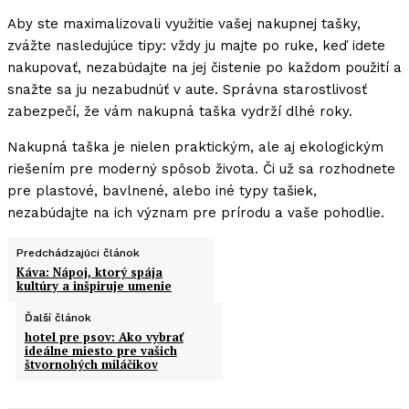
Aby ste maximalizovali využitie vašej nakupnej tašky,
zvážte nasledujúce tipy: vždy ju majte po ruke, keď idete
nakupovať, nezabúdajte na jej čistenie po každom použití a
snažte sa ju nezabudnúť v aute. Správna starostlivosť
zabezpečí, že vám nakupná taška vydrží dlhé roky.
Nakupná taška je nielen praktickým, ale aj ekologickým
riešením pre moderný spôsob života. Či už sa rozhodnete
pre plastové, bavlnené, alebo iné typy tašiek,
nezabúdajte na ich význam pre prírodu a vaše pohodlie.
Predchádzajúci článok
Káva: Nápoj, ktorý spája
kultúry a inšpiruje umenie
Ďalší článok
hotel pre psov: Ako vybrať
ideálne miesto pre vašich
štvornohých miláčikov