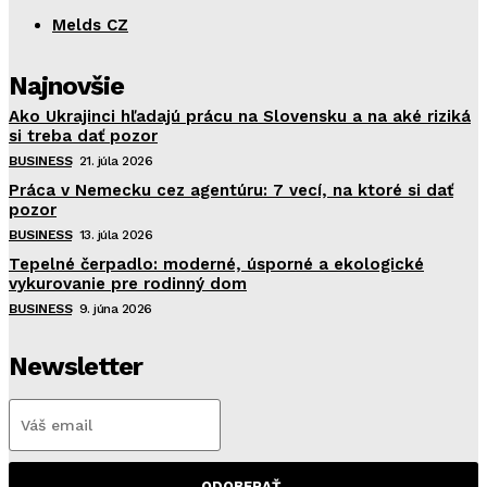
Melds CZ
Najnovšie
Ako Ukrajinci hľadajú prácu na Slovensku a na aké riziká
si treba dať pozor
BUSINESS
21. júla 2026
Práca v Nemecku cez agentúru: 7 vecí, na ktoré si dať
pozor
BUSINESS
13. júla 2026
Tepelné čerpadlo: moderné, úsporné a ekologické
vykurovanie pre rodinný dom
BUSINESS
9. júna 2026
Newsletter
ODOBERAŤ