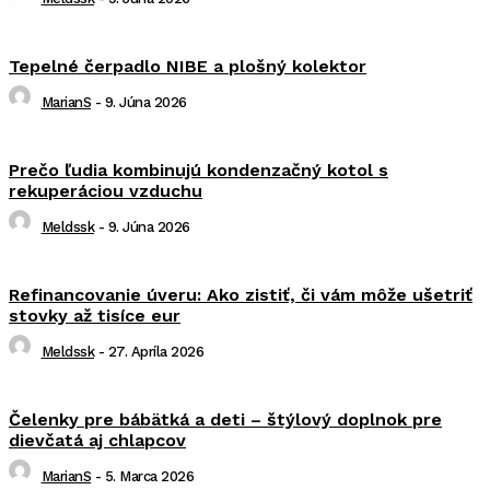
Tepelné čerpadlo NIBE a plošný kolektor
MarianS
-
9. Júna 2026
Prečo ľudia kombinujú kondenzačný kotol s
rekuperáciou vzduchu
Meldssk
-
9. Júna 2026
Refinancovanie úveru: Ako zistiť, či vám môže ušetriť
stovky až tisíce eur
Meldssk
-
27. Apríla 2026
Čelenky pre bábätká a deti – štýlový doplnok pre
dievčatá aj chlapcov
MarianS
-
5. Marca 2026