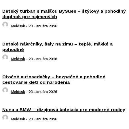
Detský turban s mašľou BySues – štýlový a pohodlný
doplnok pre najmenších
Meldssk
-
23. Januára 2026
Detské nákrčníky, šaly na zimu – teplé, mäkké a
pohodlné
Meldssk
-
23. Januára 2026
Otočné autosedačky – bezpečné a pohodlné
cestovanie detí od narodenia
Meldssk
-
23. Januára 2026
Nuna a BMW – dizajnová kolekcia pre moderné rodiny
Meldssk
-
23. Januára 2026