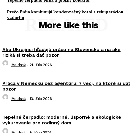
Tepelné čerpadlo NIBE a plošný kolektor
Prečo ľudia kombinujú kondenzačný kotol s rekuperáciou
vzduchu
RELATED
More like this
Ako Ukrajinci hľadajú prácu na Slovensku a na aké
riziká si treba dať pozor
Meldssk
-
21. Júla 2026
Práca v Nemecku cez agentúru: 7 vecí, na ktoré si dať
pozor
Meldssk
-
13. Júla 2026
Tepelné čerpadlo: moderné, úsporné a ekologické
vykurovanie pre rodinný dom
Meldssk
-
9. Júna 2026