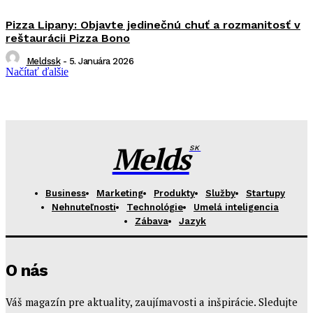
Pizza Lipany: Objavte jedinečnú chuť a rozmanitosť v
reštaurácii Pizza Bono
Meldssk
-
5. Januára 2026
Načítať ďalšie
Melds
SK
Business
Marketing
Produkty
Služby
Startupy
Nehnuteľnosti
Technológie
Umelá inteligencia
Zábava
Jazyk
O nás
Váš magazín pre aktuality, zaujímavosti a inšpirácie. Sledujte