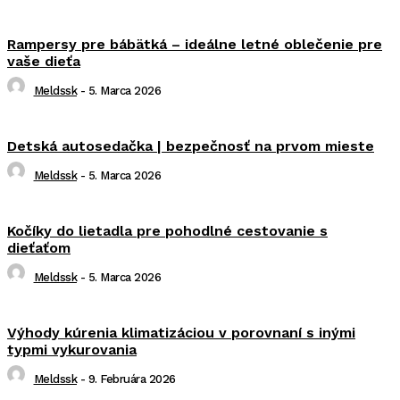
Rampersy pre bábätká – ideálne letné oblečenie pre
vaše dieťa
Meldssk
-
5. Marca 2026
Detská autosedačka | bezpečnosť na prvom mieste
Meldssk
-
5. Marca 2026
Kočíky do lietadla pre pohodlné cestovanie s
dieťaťom
Meldssk
-
5. Marca 2026
Výhody kúrenia klimatizáciou v porovnaní s inými
typmi vykurovania
Meldssk
-
9. Februára 2026