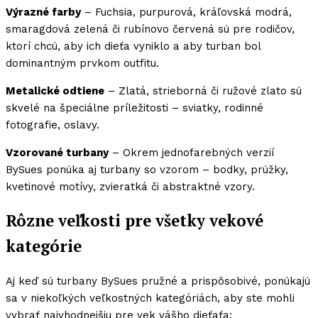
Výrazné farby
– Fuchsia, purpurová, kráľovská modrá,
smaragdová zelená či rubínovo červená sú pre rodičov,
ktorí chcú, aby ich dieťa vyniklo a aby turban bol
dominantným prvkom outfitu.
Metalické odtiene
– Zlatá, strieborná či ružové zlato sú
skvelé na špeciálne príležitosti – sviatky, rodinné
fotografie, oslavy.
Vzorované turbany
– Okrem jednofarebných verzií
BySues ponúka aj turbany so vzorom – bodky, prúžky,
kvetinové motívy, zvieratká či abstraktné vzory.
Rôzne veľkosti pre všetky vekové
kategórie
Aj keď sú turbany BySues pružné a prispôsobivé, ponúkajú
sa v niekoľkých veľkostných kategóriách, aby ste mohli
vybrať najvhodnejšiu pre vek vášho dieťaťa: