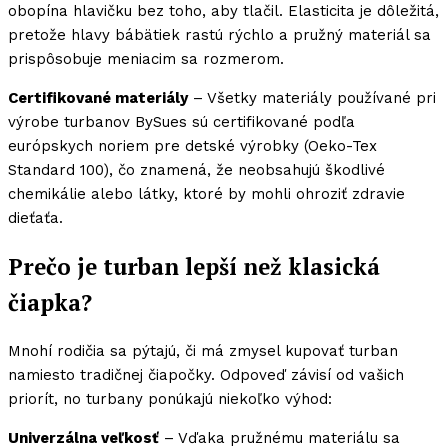
obopína hlavičku bez toho, aby tlačil. Elasticita je dôležitá,
pretože hlavy bábätiek rastú rýchlo a pružný materiál sa
prispôsobuje meniacim sa rozmerom.
Certifikované materiály
– Všetky materiály používané pri
výrobe turbanov BySues sú certifikované podľa
európskych noriem pre detské výrobky (Oeko-Tex
Standard 100), čo znamená, že neobsahujú škodlivé
chemikálie alebo látky, ktoré by mohli ohroziť zdravie
dieťaťa.
Prečo je turban lepší než klasická
čiapka?
Mnohí rodičia sa pýtajú, či má zmysel kupovať turban
namiesto tradičnej čiapočky. Odpoveď závisí od vašich
priorít, no turbany ponúkajú niekoľko výhod:
Univerzálna veľkosť
– Vďaka pružnému materiálu sa