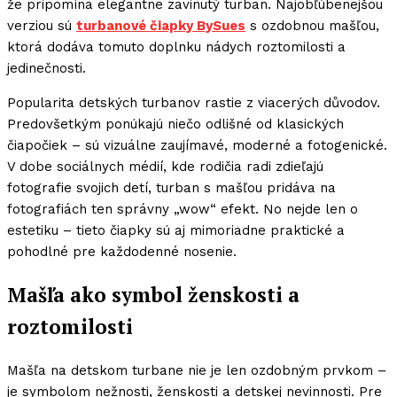
že pripomína elegantne zavinutý turban. Najobľúbenejšou
verziou sú
turbanové čiapky BySues
s ozdobnou mašľou,
ktorá dodáva tomuto doplnku nádych roztomilosti a
jedinečnosti.
Popularita detských turbanov rastie z viacerých důvodov.
Predovšetkým ponúkajú niečo odlišné od klasických
čiapočiek – sú vizuálne zaujímavé, moderné a fotogenické.
V dobe sociálnych médií, kde rodičia radi zdieľajú
fotografie svojich detí, turban s mašľou pridáva na
fotografiách ten správny „wow“ efekt. No nejde len o
estetiku – tieto čiapky sú aj mimoriadne praktické a
pohodlné pre každodenné nosenie.
Mašľa ako symbol ženskosti a
roztomilosti
Mašľa na detskom turbane nie je len ozdobným prvkom –
je symbolom nežnosti, ženskosti a detskej nevinnosti. Pre