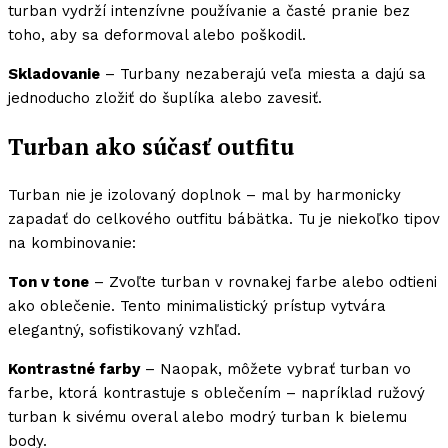
turban vydrží intenzívne používanie a časté pranie bez
toho, aby sa deformoval alebo poškodil.
Skladovanie
– Turbany nezaberajú veľa miesta a dajú sa
jednoducho zložiť do šuplíka alebo zavesiť.
Turban ako súčasť outfitu
Turban nie je izolovaný doplnok – mal by harmonicky
zapadať do celkového outfitu bábätka. Tu je niekoľko tipov
na kombinovanie:
Ton v tone
– Zvoľte turban v rovnakej farbe alebo odtieni
ako oblečenie. Tento minimalistický prístup vytvára
elegantný, sofistikovaný vzhľad.
Kontrastné farby
– Naopak, môžete vybrať turban vo
farbe, ktorá kontrastuje s oblečením – napríklad ružový
turban k sivému overal alebo modrý turban k bielemu
body.