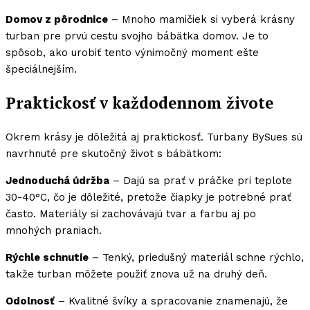
Domov z pôrodnice
– Mnoho mamičiek si vyberá krásny
turban pre prvú cestu svojho bábätka domov. Je to
spôsob, ako urobiť tento výnimočný moment ešte
špeciálnejším.
Praktickosť v každodennom živote
Okrem krásy je dôležitá aj praktickosť. Turbany BySues sú
navrhnuté pre skutočný život s bábätkom:
Jednoduchá údržba
– Dajú sa prať v práčke pri teplote
30-40°C, čo je dôležité, pretože čiapky je potrebné prať
často. Materiály si zachovávajú tvar a farbu aj po
mnohých praniach.
Rýchle schnutie
– Tenký, priedušný materiál schne rýchlo,
takže turban môžete použiť znova už na druhý deň.
Odolnosť
– Kvalitné švíky a spracovanie znamenajú, že