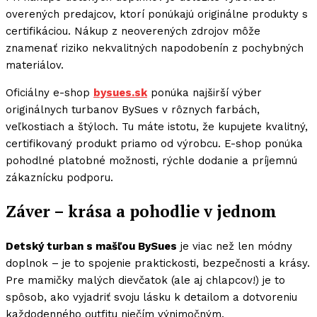
overených predajcov, ktorí ponúkajú originálne produkty s
certifikáciou. Nákup z neoverených zdrojov môže
znamenať riziko nekvalitných napodobenín z pochybných
materiálov.
Oficiálny e-shop
bysues.sk
ponúka najširší výber
originálnych turbanov BySues v rôznych farbách,
veľkostiach a štýloch. Tu máte istotu, že kupujete kvalitný,
certifikovaný produkt priamo od výrobcu. E-shop ponúka
pohodlné platobné možnosti, rýchle dodanie a príjemnú
zákaznícku podporu.
Záver – krása a pohodlie v jednom
Detský turban s mašľou BySues
je viac než len módny
doplnok – je to spojenie praktickosti, bezpečnosti a krásy.
Pre mamičky malých dievčatok (ale aj chlapcov!) je to
spôsob, ako vyjadriť svoju lásku k detailom a dotvoreniu
každodenného outfitu niečím výnimočným.