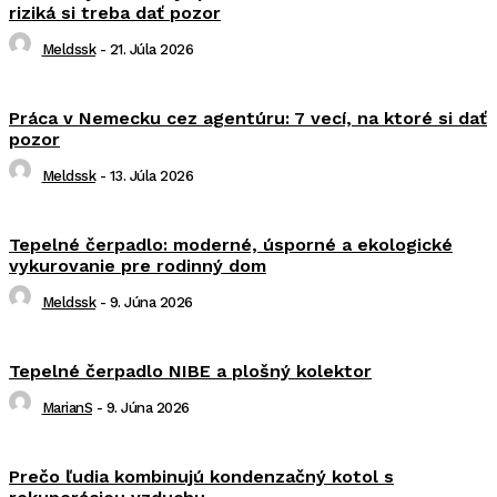
riziká si treba dať pozor
Meldssk
-
21. Júla 2026
Práca v Nemecku cez agentúru: 7 vecí, na ktoré si dať
pozor
Meldssk
-
13. Júla 2026
Tepelné čerpadlo: moderné, úsporné a ekologické
vykurovanie pre rodinný dom
Meldssk
-
9. Júna 2026
Tepelné čerpadlo NIBE a plošný kolektor
MarianS
-
9. Júna 2026
Prečo ľudia kombinujú kondenzačný kotol s