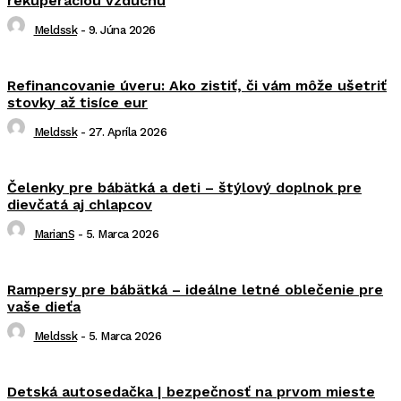
rekuperáciou vzduchu
Meldssk
-
9. Júna 2026
Refinancovanie úveru: Ako zistiť, či vám môže ušetriť
stovky až tisíce eur
Meldssk
-
27. Apríla 2026
Čelenky pre bábätká a deti – štýlový doplnok pre
dievčatá aj chlapcov
MarianS
-
5. Marca 2026
Rampersy pre bábätká – ideálne letné oblečenie pre
vaše dieťa
Meldssk
-
5. Marca 2026
Detská autosedačka | bezpečnosť na prvom mieste