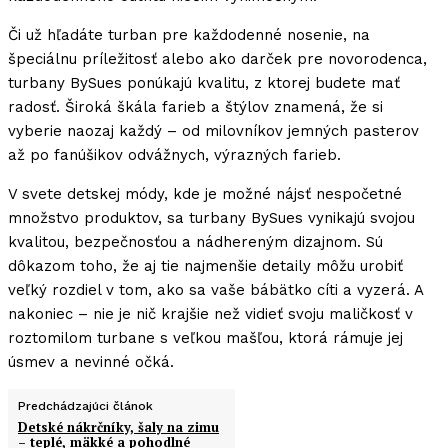
Či už hľadáte turban pre každodenné nosenie, na
špeciálnu príležitosť alebo ako darček pre novorodenca,
turbany BySues ponúkajú kvalitu, z ktorej budete mať
radosť. Široká škála farieb a štýlov znamená, že si
vyberie naozaj každý – od milovníkov jemných pasterov
až po fanúšikov odvážnych, výrazných farieb.
V svete detskej módy, kde je možné nájsť nespočetné
množstvo produktov, sa turbany BySues vynikajú svojou
kvalitou, bezpečnosťou a nádhereným dizajnom. Sú
dôkazom toho, že aj tie najmenšie detaily môžu urobiť
veľký rozdiel v tom, ako sa vaše bábätko cíti a vyzerá. A
nakoniec – nie je nič krajšie než vidieť svoju maličkosť v
roztomilom turbane s veľkou mašľou, ktorá rámuje jej
úsmev a nevinné očká.
Predchádzajúci článok
Detské nákrčníky, šaly na zimu
– teplé, mäkké a pohodlné