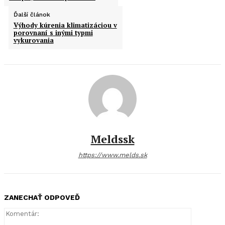
Ďalší článok
Výhody kúrenia klimatizáciou v
porovnaní s inými typmi
vykurovania
Meldssk
https://www.melds.sk
ZANECHAŤ ODPOVEĎ
Komentár: