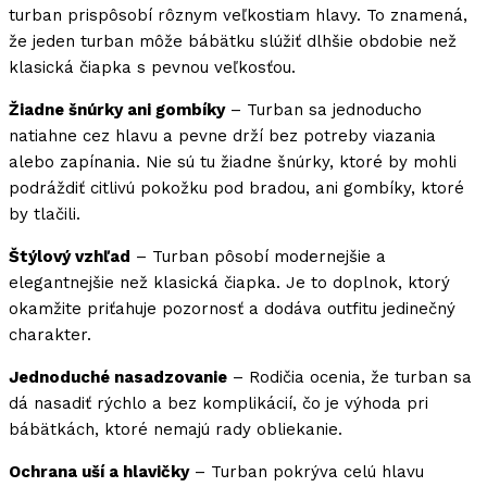
turban prispôsobí rôznym veľkostiam hlavy. To znamená,
že jeden turban môže bábätku slúžiť dlhšie obdobie než
klasická čiapka s pevnou veľkosťou.
Žiadne šnúrky ani gombíky
– Turban sa jednoducho
natiahne cez hlavu a pevne drží bez potreby viazania
alebo zapínania. Nie sú tu žiadne šnúrky, ktoré by mohli
podráždiť citlivú pokožku pod bradou, ani gombíky, ktoré
by tlačili.
Štýlový vzhľad
– Turban pôsobí modernejšie a
elegantnejšie než klasická čiapka. Je to doplnok, ktorý
okamžite priťahuje pozornosť a dodáva outfitu jedinečný
charakter.
Jednoduché nasadzovanie
– Rodičia ocenia, že turban sa
dá nasadiť rýchlo a bez komplikácií, čo je výhoda pri
bábätkách, ktoré nemajú rady obliekanie.
Ochrana uší a hlavičky
– Turban pokrýva celú hlavu