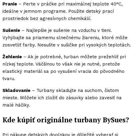
Pranie
– Perte v práčke pri maximálnej teplote 40°C,
ideálne v jemnom programe. Použite detský prací
prostriedok bez agresívnych chemikálií.
Sušenie
– Najlepšie je sušenie na vzduchu v tieni.
Vyhýbajte sa priamemu slnečnému žiareniu, ktoré môže
zosvetliť farby. Nesušte v sušičke pri vysokých teplotách.
Žehlenie
– Ak je potrebné, turban môžete prežehliť pri
nízkej teplote. Väčšinou to však nie je nutné, pretože
elastický materiál sa po vysušení vracia do pôvodného
tvaru.
Skladovanie
– Turbany skladujte na suchom, čistom
mieste. Môžete ich zložiť do zásuvky alebo zavesiť na
malé háčiky.
Kde kúpiť originálne turbany BySues?
Pri nákupe detských doplnkov je dôležité vyberať si