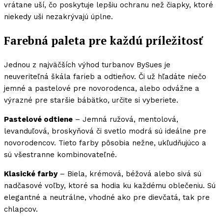
vrátane uší, čo poskytuje lepšiu ochranu než čiapky, ktoré
niekedy uši nezakrývajú úplne.
Farebná paleta pre každú príležitosť
Jednou z najväčších výhod turbanov BySues je
neuveriteľná škála farieb a odtieňov. Či už hľadáte niečo
jemné a pastelové pre novorodenca, alebo odvážne a
výrazné pre staršie bábätko, určite si vyberiete.
Pastelové odtiene
– Jemná ružová, mentolová,
levanduľová, broskyňová či svetlo modrá sú ideálne pre
novorodencov. Tieto farby pôsobia nežne, ukľudňujúco a
sú všestranne kombinovateľné.
Klasické farby
– Biela, krémová, béžová alebo sivá sú
nadčasové voľby, ktoré sa hodia ku každému oblečeniu. Sú
elegantné a neutrálne, vhodné ako pre dievčatá, tak pre
chlapcov.