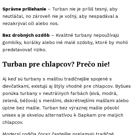
Správne priliehanie
– Turban nie je príliš tesný, aby
neutláčal, no zároveň nie je voľný, aby nespadával a
nezakrýval oči alebo nos.
Bez drobných ozdôb
– Kvalitné turbany nepoužívajú
gombíky, korálky alebo iné malé ozdoby, ktoré by mohli
predstavovať riziko.
Turban pre chlapcov? Prečo nie!
Aj keď sú turbany s mašľou tradičnejšie spojené s
dievčatkami, existujú aj štýly vhodné pre chlapcov. BySues
ponúka turbany v neutrálnych farbách (sivá, modrá,
zelená, béžová) s menšími, diskrétnejšími mašľami alebo
úplne bez mašle. Turban bez výraznej mašle pôsobí
unisex a je skvelou alternatívou k čiapkam pre malých
chlapcov.
Moderní rodičia čoraz častejšie prelamujú tradičné