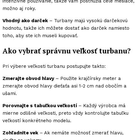
intenzívne používanie, takže vám postnúžia celé mesiace,
možno aj roky.
Vhodný ako darček
– Turbany majú vysokú darčekovú
hodnotu, takže ich môžete dostať ako darček namiesto
toho, aby ste ich museli kupovať.
Ako vybrať správnu veľkosť turbanu?
Pri výbere veľkosti turbanu postupujte takto:
Zmerajte obvod hlavy
– Použite krajčírsky meter a
zmerajte obvod hlavy dieťaťa asi 1-2 cm nad obočím a
ušami.
Porovnajte s tabuľkou veľkostí
– Každý výrobca má
mierne odlišné veľkosti, preto vždy kontrolujte tabuľku
veľkostí konkrétneho modelu.
Zohľadnite vek
– Ak nemáte možnosť zmerať hlavu,