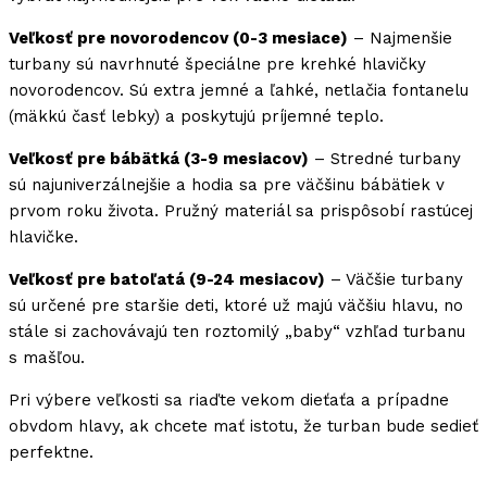
Veľkosť pre novorodencov (0-3 mesiace)
– Najmenšie
turbany sú navrhnuté špeciálne pre krehké hlavičky
novorodencov. Sú extra jemné a ľahké, netlačia fontanelu
(mäkkú časť lebky) a poskytujú príjemné teplo.
Veľkosť pre bábätká (3-9 mesiacov)
– Stredné turbany
sú najuniverzálnejšie a hodia sa pre väčšinu bábätiek v
prvom roku života. Pružný materiál sa prispôsobí rastúcej
hlavičke.
Veľkosť pre batoľatá (9-24 mesiacov)
– Väčšie turbany
sú určené pre staršie deti, ktoré už majú väčšiu hlavu, no
stále si zachovávajú ten roztomilý „baby“ vzhľad turbanu
s mašľou.
Pri výbere veľkosti sa riaďte vekom dieťaťa a prípadne
obvdom hlavy, ak chcete mať istotu, že turban bude sedieť
perfektne.