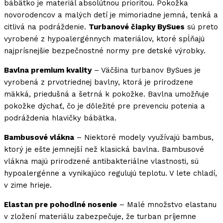
bábätko je materiál absolútnou prioritou. Pokožka
novorodencov a malých detí je mimoriadne jemná, tenká a
citlivá na podráždenie.
Turbanové čiapky BySues
sú preto
vyrobené z hypoalergénnych materiálov, ktoré spĺňajú
najprísnejšie bezpečnostné normy pre detské výrobky.
Bavlna premium kvality
– Väčšina turbanov BySues je
vyrobená z prvotriednej bavlny, ktorá je prirodzene
mäkká, priedušná a šetrná k pokožke. Bavlna umožňuje
pokožke dýchať, čo je dôležité pre prevenciu potenia a
podráždenia hlavičky bábätka.
Bambusové vlákna
– Niektoré modely využívajú bambus,
ktorý je ešte jemnejší než klasická bavlna. Bambusové
vlákna majú prirodzené antibakteriálne vlastnosti, sú
hypoalergénne a vynikajúco regulujú teplotu. V lete chladí,
v zime hrieje.
Elastan pre pohodlné nosenie
– Malé množstvo elastanu
v zložení materiálu zabezpečuje, že turban príjemne