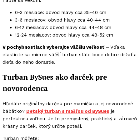
riaďte sa vekom:
0-3 mesiace: obvod hlavy cca 35-40 cm
3-6 mesiacov: obvod hlavy cca 40-44 cm
6-12 mesiacov: obvod hlavy cca 44-48 cm
12-24 mesiacov: obvod hlavy cca 48-52 cm
V pochybnostiach vyberajte väčšiu veľkosť
– Vďaka
elasticite sa mierne väčší turban stále bude dobre držať a
dieťa do neho dorastie.
Turban BySues ako darček pre
novorodenca
Hľadáte originálny darček pre mamičku a jej novorodené
bábätko?
Detský turban s mašľou od BySues
je
perfektnou voľbou. Je to premyslený, praktický a zároveň
krásny darček, ktorý určite poteší.
Turban môžete: