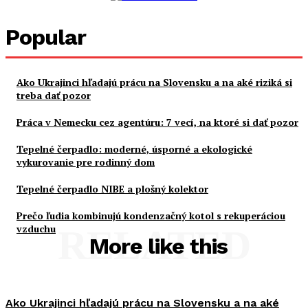
Popular
Ako Ukrajinci hľadajú prácu na Slovensku a na aké riziká si
treba dať pozor
Práca v Nemecku cez agentúru: 7 vecí, na ktoré si dať pozor
Tepelné čerpadlo: moderné, úsporné a ekologické
vykurovanie pre rodinný dom
Tepelné čerpadlo NIBE a plošný kolektor
Prečo ľudia kombinujú kondenzačný kotol s rekuperáciou
vzduchu
RELATED
More like this
Ako Ukrajinci hľadajú prácu na Slovensku a na aké