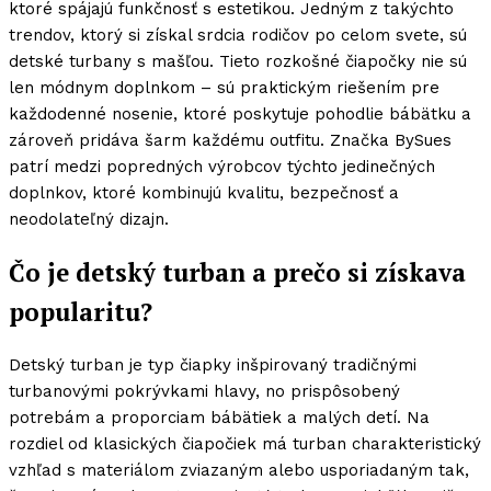
ktoré spájajú funkčnosť s estetikou. Jedným z takýchto
trendov, ktorý si získal srdcia rodičov po celom svete, sú
detské turbany s mašľou. Tieto rozkošné čiapočky nie sú
len módnym doplnkom – sú praktickým riešením pre
každodenné nosenie, ktoré poskytuje pohodlie bábätku a
zároveň pridáva šarm každému outfitu. Značka BySues
patrí medzi popredných výrobcov týchto jedinečných
doplnkov, ktoré kombinujú kvalitu, bezpečnosť a
neodolateľný dizajn.
Čo je detský turban a prečo si získava
popularitu?
Detský turban je typ čiapky inšpirovaný tradičnými
turbanovými pokrývkami hlavy, no prispôsobený
potrebám a proporciam bábätiek a malých detí. Na
rozdiel od klasických čiapočiek má turban charakteristický
vzhľad s materiálom zviazaným alebo usporiadaným tak,