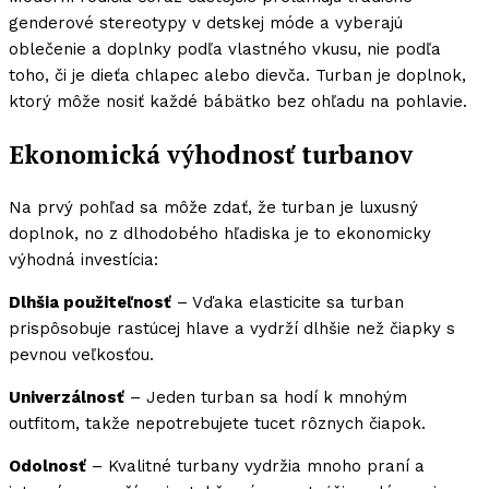
genderové stereotypy v detskej móde a vyberajú
oblečenie a doplnky podľa vlastného vkusu, nie podľa
toho, či je dieťa chlapec alebo dievča. Turban je doplnok,
ktorý môže nosiť každé bábätko bez ohľadu na pohlavie.
Ekonomická výhodnosť turbanov
Na prvý pohľad sa môže zdať, že turban je luxusný
doplnok, no z dlhodobého hľadiska je to ekonomicky
výhodná investícia:
Dlhšia použiteľnosť
– Vďaka elasticite sa turban
prispôsobuje rastúcej hlave a vydrží dlhšie než čiapky s
pevnou veľkosťou.
Univerzálnosť
– Jeden turban sa hodí k mnohým
outfitom, takže nepotrebujete tucet rôznych čiapok.
Odolnosť
– Kvalitné turbany vydržia mnoho praní a