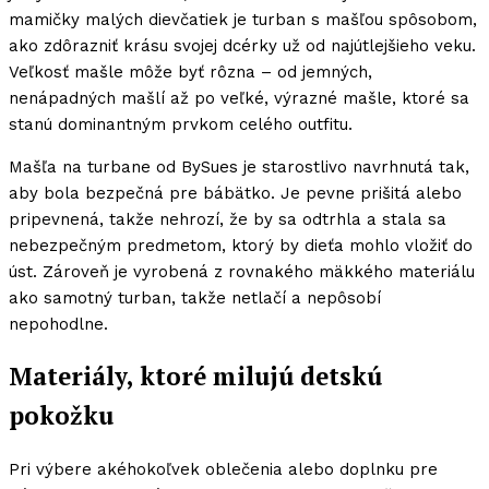
mamičky malých dievčatiek je turban s mašľou spôsobom,
ako zdôrazniť krásu svojej dcérky už od najútlejšieho veku.
Veľkosť mašle môže byť rôzna – od jemných,
nenápadných mašlí až po veľké, výrazné mašle, ktoré sa
stanú dominantným prvkom celého outfitu.
Mašľa na turbane od BySues je starostlivo navrhnutá tak,
aby bola bezpečná pre bábätko. Je pevne prišitá alebo
pripevnená, takže nehrozí, že by sa odtrhla a stala sa
nebezpečným predmetom, ktorý by dieťa mohlo vložiť do
úst. Zároveň je vyrobená z rovnakého mäkkého materiálu
ako samotný turban, takže netlačí a nepôsobí
nepohodlne.
Materiály, ktoré milujú detskú
pokožku
Pri výbere akéhokoľvek oblečenia alebo doplnku pre