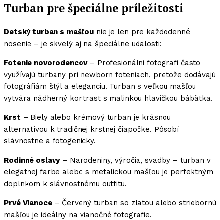
Turban pre špeciálne príležitosti
Detský turban s mašľou
nie je len pre každodenné
nosenie – je skvelý aj na špeciálne udalosti:
Fotenie novorodencov
– Profesionálni fotografi často
využívajú turbany pri newborn foteniach, pretože dodávajú
fotográfiám štýl a eleganciu. Turban s veľkou mašľou
vytvára nádherný kontrast s malinkou hlavičkou bábätka.
Krst
– Biely alebo krémový turban je krásnou
alternatívou k tradičnej krstnej čiapočke. Pôsobí
slávnostne a fotogenicky.
Rodinné oslavy
– Narodeniny, výročia, svadby – turban v
elegatnej farbe alebo s metalickou mašľou je perfektným
doplnkom k slávnostnému outfitu.
Prvé Vianoce
– Červený turban so zlatou alebo striebornú
mašľou je ideálny na vianočné fotografie.