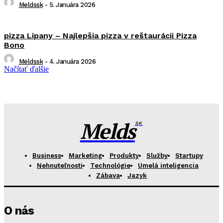
Meldssk
-
5. Januára 2026
pizza Lipany – Najlepšia pizza v reštaurácii Pizza
Bono
Meldssk
-
4. Januára 2026
Načítať ďalšie
Melds
SK
Business
Marketing
Produkty
Služby
Startupy
Nehnuteľnosti
Technológie
Umelá inteligencia
Zábava
Jazyk
O nás