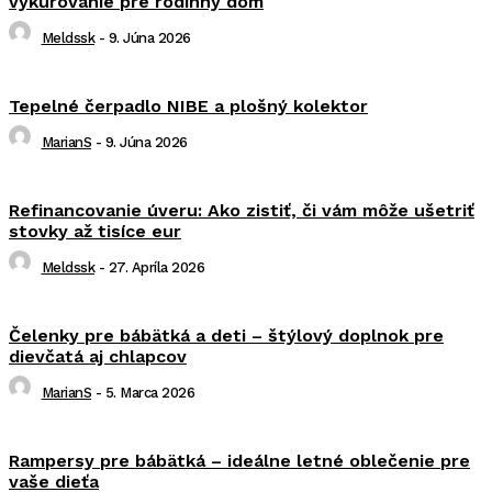
vykurovanie pre rodinný dom
Meldssk
-
9. Júna 2026
Tepelné čerpadlo NIBE a plošný kolektor
MarianS
-
9. Júna 2026
Refinancovanie úveru: Ako zistiť, či vám môže ušetriť
stovky až tisíce eur
Meldssk
-
27. Apríla 2026
Čelenky pre bábätká a deti – štýlový doplnok pre
dievčatá aj chlapcov
MarianS
-
5. Marca 2026
Rampersy pre bábätká – ideálne letné oblečenie pre
vaše dieťa