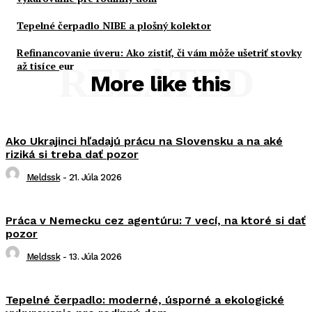
Tepelné čerpadlo NIBE a plošný kolektor
Refinancovanie úveru: Ako zistiť, či vám môže ušetriť stovky
až tisíce eur
RELATED
More like this
Ako Ukrajinci hľadajú prácu na Slovensku a na aké
riziká si treba dať pozor
Meldssk
-
21. Júla 2026
Práca v Nemecku cez agentúru: 7 vecí, na ktoré si dať
pozor
Meldssk
-
13. Júla 2026
Tepelné čerpadlo: moderné, úsporné a ekologické