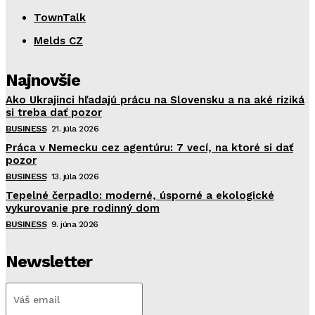
TownTalk
Melds CZ
Najnovšie
Ako Ukrajinci hľadajú prácu na Slovensku a na aké riziká
si treba dať pozor
BUSINESS
21. júla 2026
Práca v Nemecku cez agentúru: 7 vecí, na ktoré si dať
pozor
BUSINESS
13. júla 2026
Tepelné čerpadlo: moderné, úsporné a ekologické
vykurovanie pre rodinný dom
BUSINESS
9. júna 2026
Newsletter