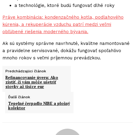
a technológie, ktoré budú fungovať dlhé roky
Práve kombinácia: kondenzačného kotla, podlahového
kúrenia, a rekuperácie vzduchu patrí medzi veľmi
obľúbené riešenia moderného bývania.
Ak sú systémy správne navrhnuté, kvalitne namontované
a pravidelne servisované, dokážu fungovať spoľahlivo
mnoho rokov s veľmi príjemnou prevádzkou.
Predchádzajúci článok
Refinancovanie úveru: Ako
zistiť, či vám môže ušetriť
stovky až tisíce eur
Ďalší článok
Tepelné čerpadlo NIBE a plošný
kolektor