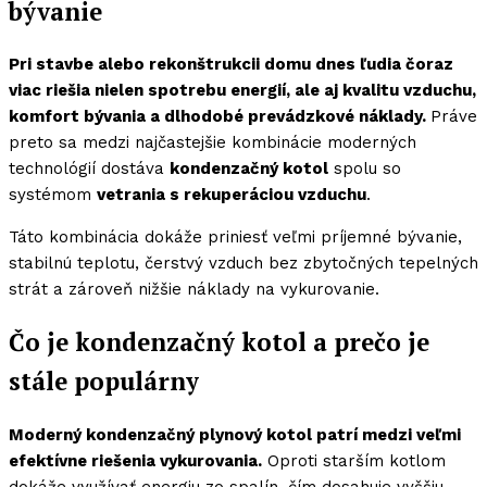
bývanie
Pri stavbe alebo rekonštrukcii domu dnes ľudia čoraz
viac riešia nielen spotrebu energií, ale aj kvalitu vzduchu,
komfort bývania a dlhodobé prevádzkové náklady.
Práve
preto sa medzi najčastejšie kombinácie moderných
technológií dostáva
kondenzačný kotol
spolu so
systémom
vetrania s rekuperáciou vzduchu
.
Táto kombinácia dokáže priniesť veľmi príjemné bývanie,
stabilnú teplotu, čerstvý vzduch bez zbytočných tepelných
strát a zároveň nižšie náklady na vykurovanie.
Čo je kondenzačný kotol a prečo je
stále populárny
Moderný kondenzačný plynový kotol patrí medzi veľmi
efektívne riešenia vykurovania.
Oproti starším kotlom
dokáže využívať energiu zo spalín, čím dosahuje vyššiu