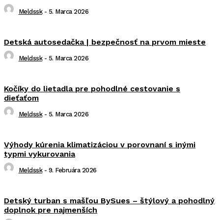
Meldssk
-
5. Marca 2026
Detská autosedačka | bezpečnosť na prvom mieste
Meldssk
-
5. Marca 2026
Kočíky do lietadla pre pohodlné cestovanie s
dieťaťom
Meldssk
-
5. Marca 2026
Výhody kúrenia klimatizáciou v porovnaní s inými
typmi vykurovania
Meldssk
-
9. Februára 2026
Detský turban s mašľou BySues – štýlový a pohodlný
doplnok pre najmenších