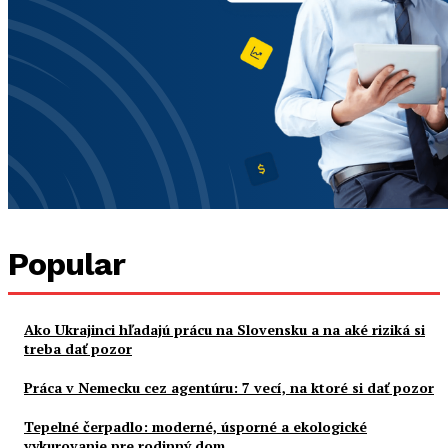
Popular
Ako Ukrajinci hľadajú prácu na Slovensku a na aké riziká si
treba dať pozor
Práca v Nemecku cez agentúru: 7 vecí, na ktoré si dať pozor
Tepelné čerpadlo: moderné, úsporné a ekologické
vykurovanie pre rodinný dom