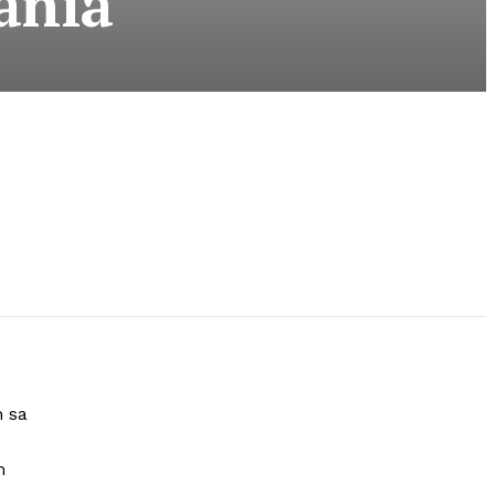
ania
h sa
m