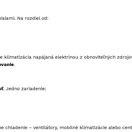
siami. Na rozdiel od:
je klimatizácia napájaná elektrinou z obnoviteľných zdrojo
ovanie
.
sť
. Jedno zariadenie:
ne chladenie – ventilátory, mobilné klimatizácie alebo cen