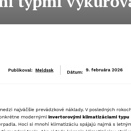
mi typmi vykurov
Publikoval:
Meldssk
9. februára 2026
Dátum:
medzi najväčšie prevádzkové náklady. V posledných rokoc
konkrétne modernými
invertorovými klimatizáciami typu
erpadla. Hoci si mnohí klimatizáciu spájajú najmä s letný