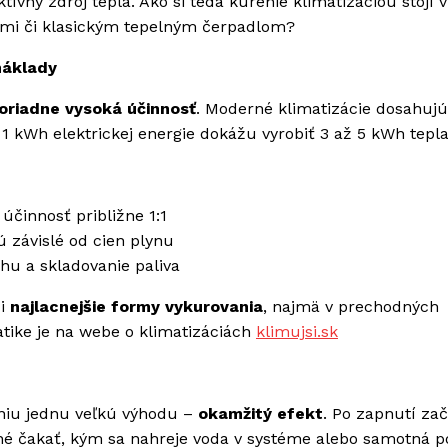
ívny zdroj tepla. Ako si teda kúrenie klimatizáciou stojí v
ami či klasickým tepelným čerpadlom?
náklady
riadne vysoká účinnosť
. Moderné klimatizácie dosahuj
 1 kWh elektrickej energie dokážu vyrobiť 3 až 5 kWh tepla
účinnosť približne 1:1
 závislé od cien plynu
u a skladovanie paliva
zi
najlacnejšie formy vykurovania
, najmä v prechodných
atike je na webe o klimatizáciách
klimujsi.sk
niu jednu veľkú výhodu –
okamžitý efekt
. Po zapnutí za
ebné čakať, kým sa nahreje voda v systéme alebo samotná p