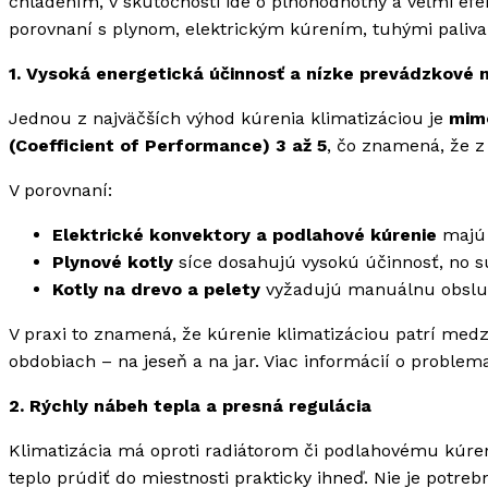
chladením, v skutočnosti ide o plnohodnotný a veľmi efekt
porovnaní s plynom, elektrickým kúrením, tuhými paliv
1. Vysoká energetická účinnosť a nízke prevádzkové 
Jednou z najväčších výhod kúrenia klimatizáciou je
mimo
(Coefficient of Performance) 3 až 5
, čo znamená, že z
V porovnaní:
Elektrické konvektory a podlahové kúrenie
majú 
Plynové kotly
síce dosahujú vysokú účinnosť, no sú
Kotly na drevo a pelety
vyžadujú manuálnu obsluh
V praxi to znamená, že kúrenie klimatizáciou patrí med
obdobiach – na jeseň a na jar. Viac informácií o problem
2. Rýchly nábeh tepla a presná regulácia
Klimatizácia má oproti radiátorom či podlahovému kúre
teplo prúdiť do miestnosti prakticky ihneď. Nie je potr