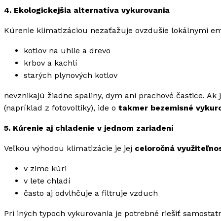
4. Ekologickejšia alternatíva vykurovania
Kúrenie klimatizáciou nezaťažuje ovzdušie lokálnymi emi
kotlov na uhlie a drevo
krbov a kachlí
starých plynových kotlov
nevznikajú žiadne spaliny, dym ani prachové častice. Ak 
(napríklad z fotovoltiky), ide o
takmer bezemisné vykur
5. Kúrenie aj chladenie v jednom zariadení
Veľkou výhodou klimatizácie je jej
celoročná využiteľno
v zime kúri
v lete chladí
často aj odvlhčuje a filtruje vzduch
Pri iných typoch vykurovania je potrebné riešiť samostat