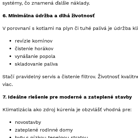
systémy, čo znamená ďalšie náklady.
6. Minimálna údržba a dlhá životnosť
V porovnaní s kotlami na plyn či tuhé palivá je údržba k
revízie komínov
čistenie horákov
vynášanie popola
skladovanie paliva
Stačí pravidelný servis a čistenie filtrov. Životnosť kvali
viac.
7. Ideálne riešenie pre moderné a zateplené stavby
Klimatizácia ako zdroj kúrenia je obzvlášť vhodná pre:
novostavby
zateplené rodinné domy
byty s nízkou tepelnou stratou