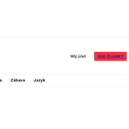
SEO ČLÁNKY
Môj účet
a
Zábava
Jazyk