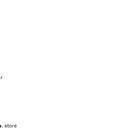
iu
e
, ktoré