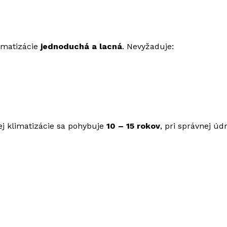
limatizácie
jednoduchá a lacná
. Nevyžaduje:
tnej klimatizácie sa pohybuje
10 – 15 rokov
, pri správnej úd