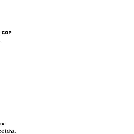
ú
COP
.
čne
odlaha.