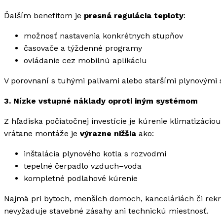
Ďalším benefitom je
presná regulácia teploty
:
možnosť nastavenia konkrétnych stupňov
časovače a týždenné programy
ovládanie cez mobilnú aplikáciu
V porovnaní s tuhými palivami alebo staršími plynovými 
3. Nízke vstupné náklady oproti iným systémom
Z hľadiska počiatočnej investície je kúrenie klimatizáci
vrátane montáže je
výrazne nižšia
ako:
inštalácia plynového kotla s rozvodmi
tepelné čerpadlo vzduch–voda
kompletné podlahové kúrenie
Najmä pri bytoch, menších domoch, kanceláriách či rek
nevyžaduje stavebné zásahy ani technickú miestnosť.