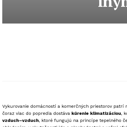
iný
Vykurovanie domácností a komerčných priestorov patrí 
čoraz viac do popredia dostáva
kúrenie klimatizáciou
, 
vzduch–vzduch
, ktoré fungujú na princípe tepelného č