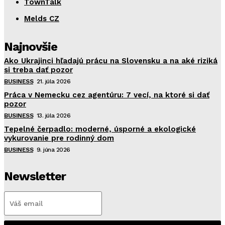
TownTalk
Melds CZ
Najnovšie
Ako Ukrajinci hľadajú prácu na Slovensku a na aké riziká
si treba dať pozor
BUSINESS
21. júla 2026
Práca v Nemecku cez agentúru: 7 vecí, na ktoré si dať
pozor
BUSINESS
13. júla 2026
Tepelné čerpadlo: moderné, úsporné a ekologické
vykurovanie pre rodinný dom
BUSINESS
9. júna 2026
Newsletter