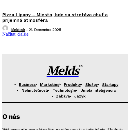
Pizza Lipany – Miesto, kde sa stretáva chuť a
príjemná atmosféra
Meldssk
-
21. Decembra 2025
Načítať ďalšie
Melds
SK
Business
Marketing
Produkty
Služby
Startupy
Nehnuteľnosti
Technológie
Umelá inteligencia
Zábava
Jazyk
O nás
Váš magazín pre aktuality, zaujímavosti a inšpirácie. Sledujte