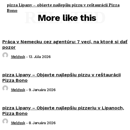
pizza Lipany – objavte najlepšiu pizzu v reštaurácii Pizza
Bono
RELATED
More like this
Práca v Nemecku cez agentúru: 7 vecí, na ktoré si dať
pozor
Meldssk
-
13. Júla 2026
pizza Lipany – Objavte najlepšiu pizzu v reštaurácii
Pizza Bono
Meldssk
-
9. Januára 2026
pizza Lipany – Objavte najlepšiu pizzeriu v Lipanoch,
Pizza Bono
Meldssk
-
8. Januára 2026