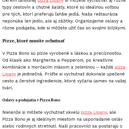
Okrem lahodnej
pizza Lipany
si môžete vychutnať aj rôzne
typy cestovín a chutné šaláty, ktoré sú ideálnou voľbou
pre tých, ktorí preferujú ľahšie jedlá. Naša reštaurácia
neponúka len jedlo, ale aj zážitky. Organizujeme oslavy a
rôzne podujatia, kde si môžete užiť čas so svojimi blízkymi.
Pizze, ktoré musíte ochutnať
V Pizza Bono sú pizze vyrobené s láskou a precíznosťou.
Od klasik ako Margherita a Pepperoni, po kreatívne
kombinácie s morčacím mäsom a zeleninou – každá
pizza
Lipany
je jedinečná. Príďte si vychutnať dokonale upečené
cesto a čerstvé ingrediencie, ktoré vyčaria úsmev na vašej
tvári.
Oslavy a podujatia v Pizza Bono
Nielenže si môžete vychutnať skvelú
pizza Lipany
, ale
Pizza Bono je aj ideálnym miestom na usporiadanie osláv
alebo rodinných stretnutí. Naši pracovníci sa postarajú o