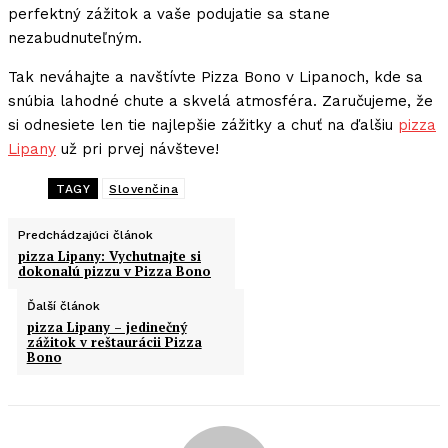
perfektný zážitok a vaše podujatie sa stane
nezabudnuteľným.
Tak neváhajte a navštívte Pizza Bono v Lipanoch, kde sa
snúbia lahodné chute a skvelá atmosféra. Zaručujeme, že
si odnesiete len tie najlepšie zážitky a chuť na ďalšiu
pizza
Lipany
už pri prvej návšteve!
TAGY
Slovenčina
Predchádzajúci článok
pizza Lipany: Vychutnajte si
dokonalú pizzu v Pizza Bono
Ďalší článok
pizza Lipany – jedinečný
zážitok v reštaurácii Pizza
Bono