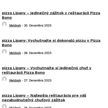
pizza Lipany – jedinečný zážitok v reštaurácii Pizza
Bono
Meldssk
-
30. Decembra 2025
pizza Lipany: Vychutnajte si dokonalú pizzu v Pizza
Bono
Meldssk
-
28. Decembra 2025
pizza Lipany – Vychutnajte si jedinečnú chuť v
reštaurácii Pizza Bono
Meldssk
-
27. Decembra 2025
pizza Lipany – Najlepšia reštaurácia pre váš
nezabudnuteľný chuťový zážitok
Meldssk
-
26. Decembra 2025