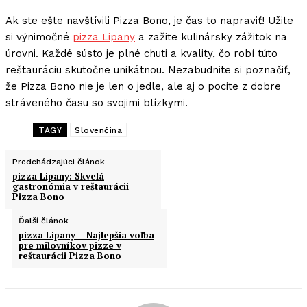
Ak ste ešte navštívili Pizza Bono, je čas to napraviť! Užite
si výnimočné
pizza Lipany
a zažite kulinársky zážitok na
úrovni. Každé sústo je plné chuti a kvality, čo robí túto
reštauráciu skutočne unikátnou. Nezabudnite si poznačiť,
že Pizza Bono nie je len o jedle, ale aj o pocite z dobre
stráveného času so svojimi blízkymi.
TAGY
Slovenčina
Predchádzajúci článok
pizza Lipany: Skvelá
gastronómia v reštaurácii
Pizza Bono
Ďalší článok
pizza Lipany – Najlepšia voľba
pre milovníkov pizze v
reštaurácii Pizza Bono