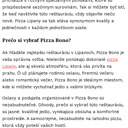
prichádza s rôznymi špeciálnymi ponukami, ktoré sú
prispôsobené sezónnym surovinám. Tak si môžete byť istí,
že keď navštívite túto reštauráciu, vždy objavíte niečo
nové. Pizza Lipany sa tak stáva synonymom kvality a
jedinečnosti v každom jednotlivom súste.
Prečo si vybrať Pizza Bono?
Ak hľadáte najlepšiu reštauráciu v Lipanoch, Pizza Bono je
vaša správna voľba. Nielenže ponúkajú dokonalé
pizza
Lipany
, ale aj skvelú atmosféru, ktorá vás privíta na
prahu. Či už plánujete rodinnú oslavu, firemnú večeru
alebo romantický večer, Pizza Bono je ideálnym miestom,
kde si môžete vychutnať jedlo s vašimi blízkymi.
Oslavy a podujatia organizované v Pizza Bono sú
nezabudnuteľné. Dôvody, prečo si vybrať túto reštauráciu,
sú jasné: kvalitné jedlo, vynikajúca obsluha a komfortné
prostredie. A samozrejme, nezabudnite na lahodnú pizzu,
ktorá vždy poteší vašich hostí.