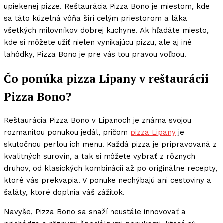
upiekenej pizze. Reštaurácia Pizza Bono je miestom, kde
sa táto kúzelná vôňa šíri celým priestorom a láka
všetkých milovníkov dobrej kuchyne. Ak hľadáte miesto,
kde si môžete užiť nielen vynikajúcu pizzu, ale aj iné
lahôdky, Pizza Bono je pre vás tou pravou voľbou.
Čo ponúka pizza Lipany v reštaurácii
Pizza Bono?
Reštaurácia Pizza Bono v Lipanoch je známa svojou
rozmanitou ponukou jedál, pričom
pizza Lipany
je
skutočnou perlou ich menu. Každá pizza je pripravovaná z
kvalitných surovín, a tak si môžete vybrať z rôznych
druhov, od klasických kombinácií až po originálne recepty,
ktoré vás prekvapia. V ponuke nechýbajú ani cestoviny a
šaláty, ktoré doplnia váš zážitok.
Navyše, Pizza Bono sa snaží neustále innovovať a