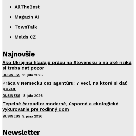
AllTheBest
Magazín AI
TownTalk
Melds CZ
Najnovšie
Ako Ukrajinci hľadajú prácu na Slovensku a na aké riziká
si treba dať pozor
BUSINESS
21. júla 2026
Práca v Nemecku cez agentúru: 7 vecí, na ktoré si dať
pozor
BUSINESS
13. júla 2026
Tepelné čerpadlo: moderné, úsporné a ekologické
vykurovanie pre rodinný dom
BUSINESS
9. júna 2026
Newsletter