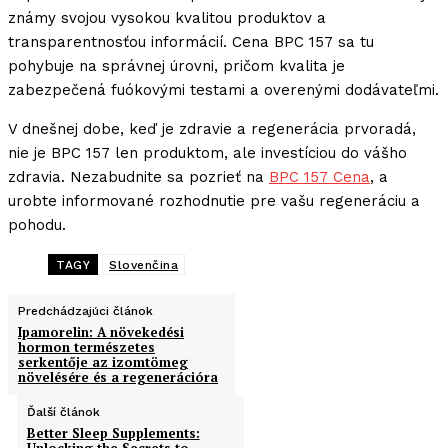
známy svojou vysokou kvalitou produktov a
transparentnosťou informácií. Cena BPC 157 sa tu
pohybuje na správnej úrovni, pričom kvalita je
zabezpečená fuókovými testami a overenými dodávateľmi.
V dnešnej dobe, keď je zdravie a regenerácia prvoradá,
nie je BPC 157 len produktom, ale investíciou do vášho
zdravia. Nezabudnite sa pozrieť na
BPC 157 Cena
, a
urobte informované rozhodnutie pre vašu regeneráciu a
pohodu.
TAGY
Slovenčina
Predchádzajúci článok
Ipamorelin: A növekedési
hormon természetes
serkentője az izomtömeg
növelésére és a regenerációra
Ďalší článok
Better Sleep Supplements:
Unlocking the Secrets to