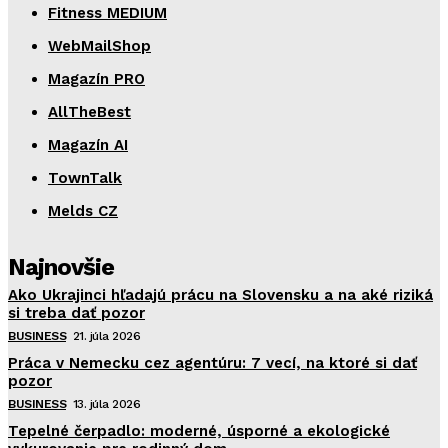
Fitness MEDIUM
WebMailShop
Magazín PRO
AllTheBest
Magazín AI
TownTalk
Melds CZ
Najnovšie
Ako Ukrajinci hľadajú prácu na Slovensku a na aké riziká
si treba dať pozor
BUSINESS
21. júla 2026
Práca v Nemecku cez agentúru: 7 vecí, na ktoré si dať
pozor
BUSINESS
13. júla 2026
Tepelné čerpadlo: moderné, úsporné a ekologické