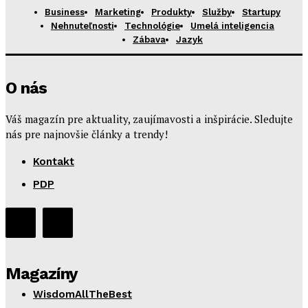
Business
Marketing
Produkty
Služby
Startupy
Nehnuteľnosti
Technológie
Umelá inteligencia
Zábava
Jazyk
O nás
Váš magazín pre aktuality, zaujímavosti a inšpirácie. Sledujte
nás pre najnovšie články a trendy!
Kontakt
PDP
Magazíny
WisdomAllTheBest