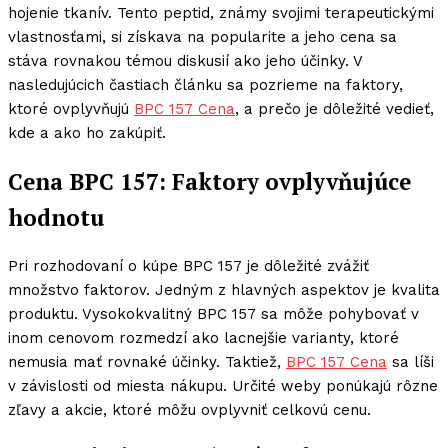
hojenie tkanív. Tento peptid, známy svojimi terapeutickými
vlastnosťami, si získava na popularite a jeho cena sa
stáva rovnakou témou diskusií ako jeho účinky. V
nasledujúcich častiach článku sa pozrieme na faktory,
ktoré ovplyvňujú
BPC 157 Cena
, a prečo je dôležité vedieť,
kde a ako ho zakúpiť.
Cena BPC 157: Faktory ovplyvňujúce
hodnotu
Pri rozhodovaní o kúpe BPC 157 je dôležité zvážiť
množstvo faktorov. Jedným z hlavných aspektov je kvalita
produktu. Vysokokvalitný BPC 157 sa môže pohybovať v
inom cenovom rozmedzí ako lacnejšie varianty, ktoré
nemusia mať rovnaké účinky. Taktiež,
BPC 157 Cena
sa líši
v závislosti od miesta nákupu. Určité weby ponúkajú rôzne
zľavy a akcie, ktoré môžu ovplyvniť celkovú cenu.