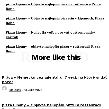
pizza Lipany – Objavte najlepšiu pizzu v reštaurácii Pizza
Bono
pizza Lipany – Objavte najlepšiu pizzeriu v Lipanoch, Pizza
Bono
Pizza Lipany – Najlepšia voľba pre váš gastronomický
zážitok
pizza Lipany – objavte najlepšiu pizzu v reštaurácii Pizza
Bono
RELATED
More like this
Práca v Nemecku cez agentúru: 7 vecí, na ktoré si dať
pozor
Meldssk
-
13. Júla 2026
pizza Lipany – Objavte najlepšiu pizzu v reštaurácii