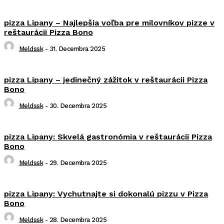
pizza Lipany – Najlepšia voľba pre milovníkov pizze v
reštaurácii Pizza Bono
Meldssk
-
31. Decembra 2025
pizza Lipany – jedinečný zážitok v reštaurácii Pizza
Bono
Meldssk
-
30. Decembra 2025
pizza Lipany: Skvelá gastronómia v reštaurácii Pizza
Bono
Meldssk
-
29. Decembra 2025
pizza Lipany: Vychutnajte si dokonalú pizzu v Pizza
Bono
Meldssk
-
28. Decembra 2025