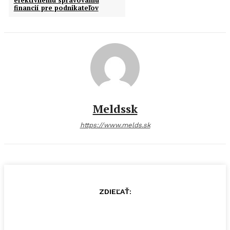
efektívnemu spravovaniu
financií pre podnikateľov
Meldssk
https://www.melds.sk
ZDIEĽAŤ: