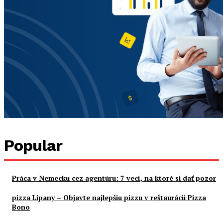
Popular
Práca v Nemecku cez agentúru: 7 vecí, na ktoré si dať pozor
pizza Lipany – Objavte najlepšiu pizzu v reštaurácii Pizza
Bono