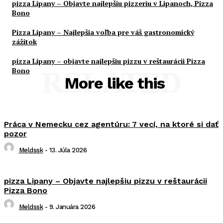
pizza Lipany – Objavte najlepšiu pizzeriu v Lipanoch, Pizza
Bono
Pizza Lipany – Najlepšia voľba pre váš gastronomický
zážitok
pizza Lipany – objavte najlepšiu pizzu v reštaurácii Pizza
Bono
RELATED
More like this
Práca v Nemecku cez agentúru: 7 vecí, na ktoré si dať
pozor
Meldssk
-
13. Júla 2026
pizza Lipany – Objavte najlepšiu pizzu v reštaurácii
Pizza Bono
Meldssk
-
9. Januára 2026