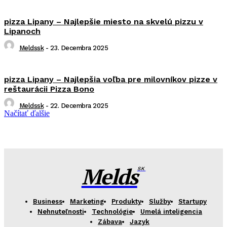
pizza Lipany – Najlepšie miesto na skvelú pizzu v
Lipanoch
Meldssk
-
23. Decembra 2025
pizza Lipany – Najlepšia voľba pre milovníkov pizze v
reštaurácii Pizza Bono
Meldssk
-
22. Decembra 2025
Načítať ďalšie
Melds
SK
Business
Marketing
Produkty
Služby
Startupy
Nehnuteľnosti
Technológie
Umelá inteligencia
Zábava
Jazyk