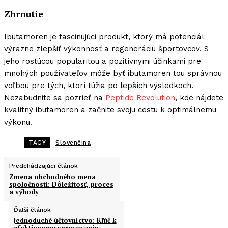
Zhrnutie
Ibutamoren je fascinujúci produkt, ktorý má potenciál
výrazne zlepšiť výkonnosť a regeneráciu športovcov. S
jeho rostúcou popularitou a pozitívnymi účinkami pre
mnohých používateľov môže byť ibutamoren tou správnou
voľbou pre tých, ktorí túžia po lepších výsledkoch.
Nezabudnite sa pozrieť na
Peptide Revolution
, kde nájdete
kvalitný ibutamoren a začnite svoju cestu k optimálnemu
výkonu.
TAGY
Slovenčina
Predchádzajúci článok
Zmena obchodného mena
spoločnosti: Dôležitosť, proces
a výhody
Ďalší článok
Jednoduché účtovníctvo: Kľúč k