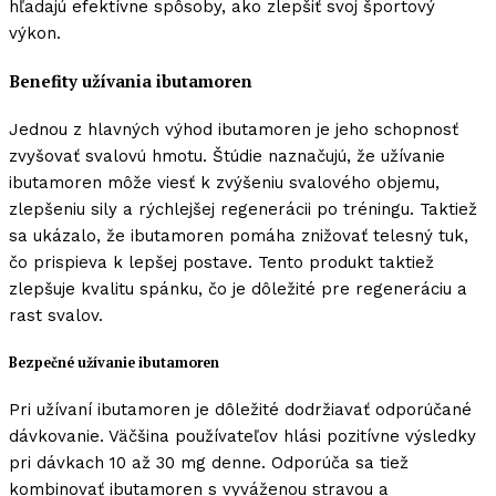
hľadajú efektívne spôsoby, ako zlepšiť svoj športový
výkon.
Benefity užívania ibutamoren
Jednou z hlavných výhod ibutamoren je jeho schopnosť
zvyšovať svalovú hmotu. Štúdie naznačujú, že užívanie
ibutamoren môže viesť k zvýšeniu svalového objemu,
zlepšeniu sily a rýchlejšej regenerácii po tréningu. Taktiež
sa ukázalo, že ibutamoren pomáha znižovať telesný tuk,
čo prispieva k lepšej postave. Tento produkt taktiež
zlepšuje kvalitu spánku, čo je dôležité pre regeneráciu a
rast svalov.
Bezpečné užívanie ibutamoren
Pri užívaní ibutamoren je dôležité dodržiavať odporúčané
dávkovanie. Väčšina používateľov hlási pozitívne výsledky
pri dávkach 10 až 30 mg denne. Odporúča sa tiež
kombinovať ibutamoren s vyváženou stravou a