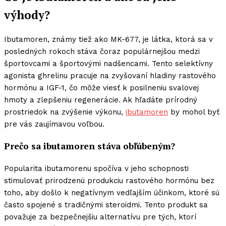
výhody?
Ibutamoren, známy tiež ako MK-677, je látka, ktorá sa v
posledných rokoch stáva čoraz populárnejšou medzi
športovcami a športovými nadšencami. Tento selektívny
agonista ghrelinu pracuje na zvyšovaní hladiny rastového
hormónu a IGF-1, čo môže viesť k posilneniu svalovej
hmoty a zlepšeniu regenerácie. Ak hľadáte prírodný
prostriedok na zvýšenie výkonu,
ibutamoren
by mohol byť
pre vás zaujímavou voľbou.
Prečo sa ibutamoren stáva obľúbeným?
Popularita ibutamorenu spočíva v jeho schopnosti
stimulovať prirodzenú produkciu rastového hormónu bez
toho, aby došlo k negatívnym vedľajším účinkom, ktoré sú
často spojené s tradičnými steroidmi. Tento produkt sa
považuje za bezpečnejšiu alternatívu pre tých, ktorí