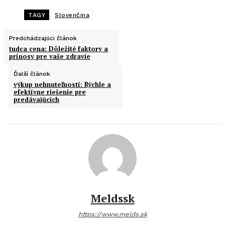
TAGY
Slovenčina
Predchádzajúci článok
tudca cena: Dôležité faktory a
prínosy pre vaše zdravie
Ďalší článok
výkup nehnuteľností: Rýchle a
efektívne riešenie pre
predávajúcich
Meldssk
https://www.melds.sk