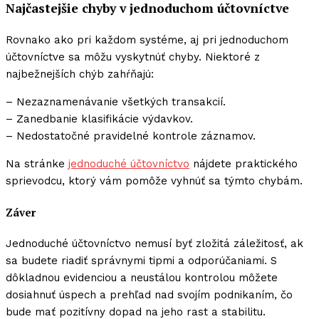
Najčastejšie chyby v jednoduchom účtovníctve
Rovnako ako pri každom systéme, aj pri jednoduchom
účtovníctve sa môžu vyskytnúť chyby. Niektoré z
najbežnejších chýb zahŕňajú:
– Nezaznamenávanie všetkých transakcií.
– Zanedbanie klasifikácie výdavkov.
– Nedostatočné pravidelné kontrole záznamov.
Na stránke
jednoduché účtovníctvo
nájdete praktického
sprievodcu, ktorý vám pomôže vyhnúť sa týmto chybám.
Záver
Jednoduché účtovníctvo nemusí byť zložitá záležitosť, ak
sa budete riadiť správnymi tipmi a odporúčaniami. S
dôkladnou evidenciou a neustálou kontrolou môžete
dosiahnuť úspech a prehľad nad svojím podnikaním, čo
bude mať pozitívny dopad na jeho rast a stabilitu.