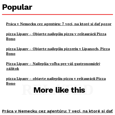
Popular
Práca v Nemecku cez agentúru: 7 vecí, na ktoré si dať pozor
pizza Lipany – Objavte najlepšiu pizzu v reštaurácii Pizza
Bono
pizza Lipany – Objavte najlepšiu pizzeriu v Lipanoch, Pizza
Bono
Pizza Lipany – Najlepšia voľba pre váš gastronomický
zážitok
pizza Lipany – objavte najlepšiu pizzu v reštaurácii Pizza
Bono
RELATED
More like this
Práca v Nemecku cez agentúru: 7 vecí, na ktoré si dať