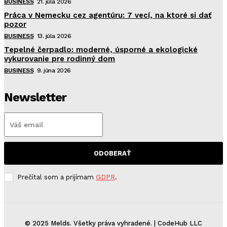
BUSINESS
21. júla 2026
Práca v Nemecku cez agentúru: 7 vecí, na ktoré si dať
pozor
BUSINESS
13. júla 2026
Tepelné čerpadlo: moderné, úsporné a ekologické
vykurovanie pre rodinný dom
BUSINESS
9. júna 2026
Newsletter
ODOBERAŤ
Prečítal som a prijímam
GDPR
.
© 2025 Melds. Všetky práva vyhradené. | CodeHub LLC