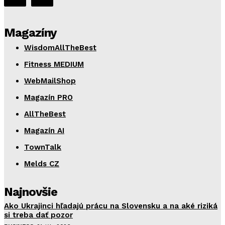
Magazíny
WisdomAllTheBest
Fitness MEDIUM
WebMailShop
Magazín PRO
AllTheBest
Magazín AI
TownTalk
Melds CZ
Najnovšie
Ako Ukrajinci hľadajú prácu na Slovensku a na aké riziká
si treba dať pozor