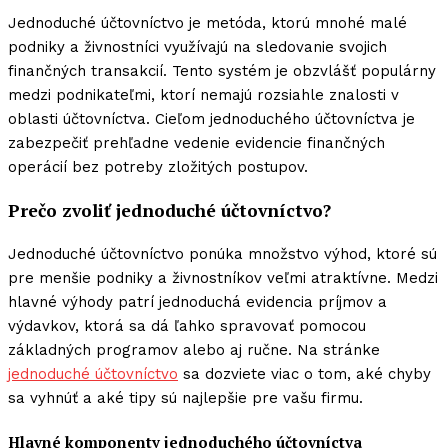
Jednoduché účtovníctvo je metóda, ktorú mnohé malé
podniky a živnostníci využívajú na sledovanie svojich
finančných transakcií. Tento systém je obzvlášť populárny
medzi podnikateľmi, ktorí nemajú rozsiahle znalosti v
oblasti účtovníctva. Cieľom jednoduchého účtovníctva je
zabezpečiť prehľadne vedenie evidencie finančných
operácií bez potreby zložitých postupov.
Prečo zvoliť jednoduché účtovníctvo?
Jednoduché účtovníctvo ponúka množstvo výhod, ktoré sú
pre menšie podniky a živnostníkov veľmi atraktívne. Medzi
hlavné výhody patrí jednoduchá evidencia príjmov a
výdavkov, ktorá sa dá ľahko spravovať pomocou
základných programov alebo aj ručne. Na stránke
jednoduché účtovníctvo
sa dozviete viac o tom, aké chyby
sa vyhnúť a aké tipy sú najlepšie pre vašu firmu.
Hlavné komponenty jednoduchého účtovníctva