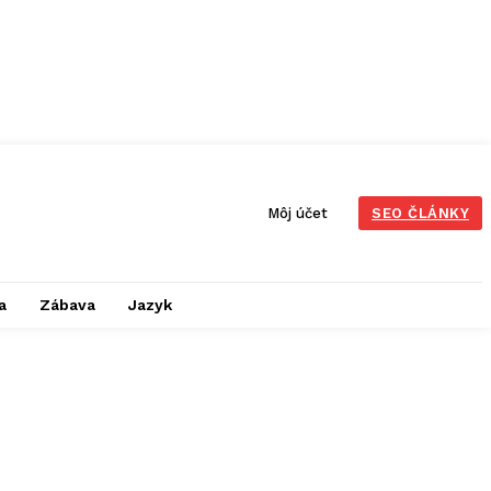
Môj účet
SEO ČLÁNKY
a
Zábava
Jazyk