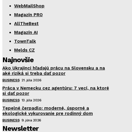
WebMailShop
Magazín PRO
AllTheBest
Magazín AI
TownTalk
Melds CZ
Najnovšie
Ako Ukrajinci hľadajú prácu na Slovensku a na
aké riziká si treba dať pozor
BUSINESS
21. júla 2026
Práca v Nemecku cez agentúru: 7 vecí, na ktoré
si dať pozor
BUSINESS
13. júla 2026
Tepelné čerpadlo: moderné, úsporné a
ekologické vykurovanie pre rodinný dom
BUSINESS
9. júna 2026
Newsletter