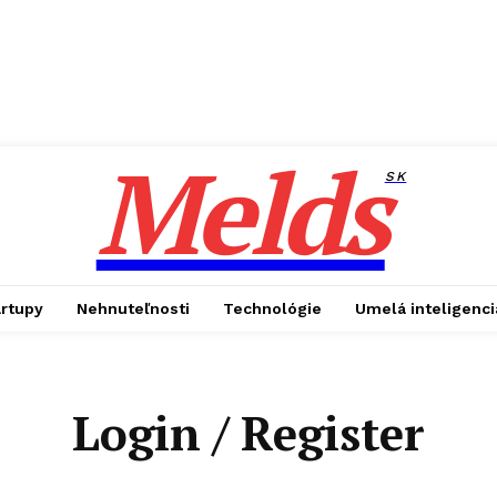
Melds
SK
artupy
Nehnuteľnosti
Technológie
Umelá inteligenci
Login / Register