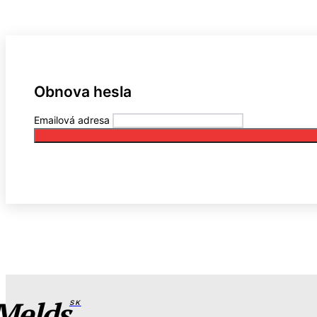
Obnova hesla
Emailová adresa
Melds
SK