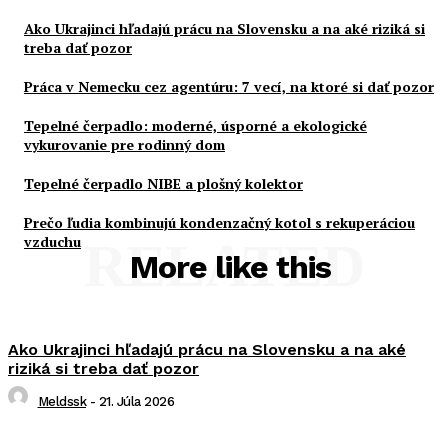
Ako Ukrajinci hľadajú prácu na Slovensku a na aké riziká si
treba dať pozor
Práca v Nemecku cez agentúru: 7 vecí, na ktoré si dať pozor
Tepelné čerpadlo: moderné, úsporné a ekologické
vykurovanie pre rodinný dom
Tepelné čerpadlo NIBE a plošný kolektor
Prečo ľudia kombinujú kondenzačný kotol s rekuperáciou
vzduchu
RELATED
More like this
Ako Ukrajinci hľadajú prácu na Slovensku a na aké
riziká si treba dať pozor
Meldssk
-
21. Júla 2026