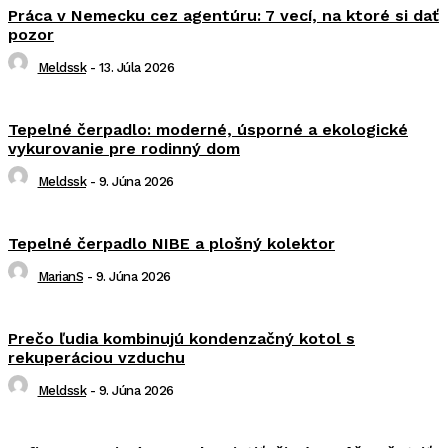
Práca v Nemecku cez agentúru: 7 vecí, na ktoré si dať
pozor
Meldssk
-
13. Júla 2026
Tepelné čerpadlo: moderné, úsporné a ekologické
vykurovanie pre rodinný dom
Meldssk
-
9. Júna 2026
Tepelné čerpadlo NIBE a plošný kolektor
MarianS
-
9. Júna 2026
Prečo ľudia kombinujú kondenzačný kotol s
rekuperáciou vzduchu
Meldssk
-
9. Júna 2026