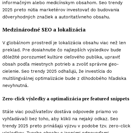
informačným alebo medicínskym obsahom. Seo trendy
2025 preto nútia marketérov investovať do budovania
dôveryhodných značiek a autoritatívneho obsahu.
Medzinárodné SEO a lokalizácia
V globálnom prostredí je lokalizácia obsahu viac než len
preklad. Pre dosiahnutie čo najlepších výsledkov bude
dôležité porozumieť kultúre cieľového publika, upraviť
obsah podľa miestnych potrieb a zvoliť správne geo-
cielenie. Seo trendy 2025 odhaľujú, že investícia do
multilingválnej optimalizácie bude z dlhodobého hľadiska
nevyhnutná.
Zero-click výsledky a optimalizácia pre featured snippets
Stále viac používateľov dostáva odpovede priamo vo
vyhľadávači bez toho, aby klikli na nejaký odkaz. Seo
trendy 2025 preto prinášajú výzvu v podobe tzv. zero-click
výsledkov. Tvorba obsahu s jasnými odpoveďami,