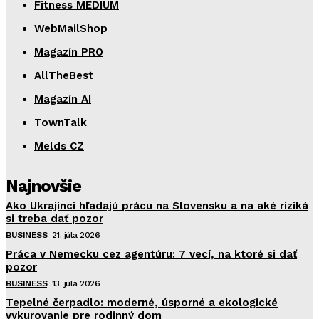
Fitness MEDIUM
WebMailShop
Magazín PRO
AllTheBest
Magazín AI
TownTalk
Melds CZ
Najnovšie
Ako Ukrajinci hľadajú prácu na Slovensku a na aké riziká
si treba dať pozor
BUSINESS
21. júla 2026
Práca v Nemecku cez agentúru: 7 vecí, na ktoré si dať
pozor
BUSINESS
13. júla 2026
Tepelné čerpadlo: moderné, úsporné a ekologické
vykurovanie pre rodinný dom