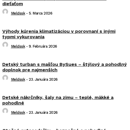
dieťaťom
Meldssk
-
5. Marca 2026
Výhody kúrenia klimatizáciou v porovnaní s inými
typmi vykurovania
Meldssk
-
9. Februára 2026
Detský turban s mašľou BySues – štýlový a pohodlný
doplnok pre najmenších
Meldssk
-
23. Januára 2026
Detské nákrčníky, šaly na zimu – teplé, mäkké a
pohodlné
Meldssk
-
23. Januára 2026