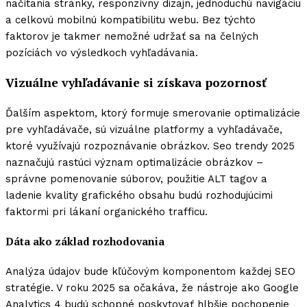
načítania stránky, responzívny dizajn, jednoduchú navigáciu
a celkovú mobilnú kompatibilitu webu. Bez týchto
faktorov je takmer nemožné udržať sa na čelných
pozíciách vo výsledkoch vyhľadávania.
Vizuálne vyhľadávanie si získava pozornosť
Ďalším aspektom, ktorý formuje smerovanie optimalizácie
pre vyhľadávače, sú vizuálne platformy a vyhľadávače,
ktoré využívajú rozpoznávanie obrázkov. Seo trendy 2025
naznačujú rastúci význam optimalizácie obrázkov –
správne pomenovanie súborov, použitie ALT tagov a
ladenie kvality grafického obsahu budú rozhodujúcimi
faktormi pri lákaní organického trafficu.
Dáta ako základ rozhodovania
Analýza údajov bude kľúčovým komponentom každej SEO
stratégie. V roku 2025 sa očakáva, že nástroje ako Google
Analytics 4 budú schopné poskytovať hlbšie pochopenie