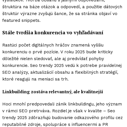
štruktúra na báze otázok a odpovedí, a použitie dátových
štruktúr výrazne zvyšujú šance, že sa stránka objaví vo
featured snippets.
Stále tvrdšia konkurencia vo vyhľadávaní
Rastúci počet digitálnych hráčov znamená vyššiu
konkurenciu o prvé pozície. V roku 2025 bude kriticky
dôležité nielen sledovať, ale aj predvídať pohyby
konkurencie. Seo trendy 2025 vedú k potrebe pravidelnej
SEO analýzy, aktualizácií obsahu a flexibilných stratégií,
ktoré reagujú na meniaci sa trh.
Linkbuilding zostáva relevantný, ale kvalitnejší
Hoci mnohí predpovedali zánik linkbuildingu, jeho význam
v rámci SEO pretrváva. Rozdiel je však v kvalite – Seo
trendy 2025 zdôrazňujú budovanie odkazového profilu cez
reputabilné zdroje, spolupráce s influencermi a PR