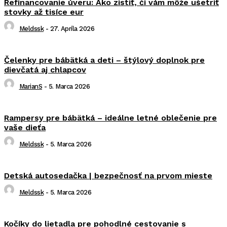
Refinancovanie úveru: Ako zistiť, či vám môže ušetriť
stovky až tisíce eur
Meldssk
-
27. Apríla 2026
Čelenky pre bábätká a deti – štýlový doplnok pre
dievčatá aj chlapcov
MarianS
-
5. Marca 2026
Rampersy pre bábätká – ideálne letné oblečenie pre
vaše dieťa
Meldssk
-
5. Marca 2026
Detská autosedačka | bezpečnosť na prvom mieste
Meldssk
-
5. Marca 2026
Kočíky do lietadla pre pohodlné cestovanie s