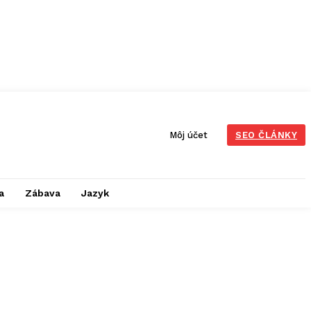
Môj účet
SEO ČLÁNKY
a
Zábava
Jazyk