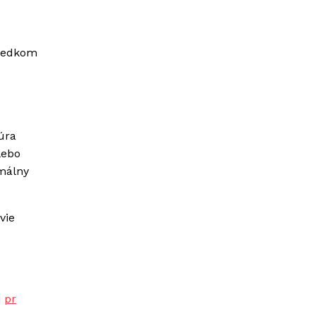
sledkom
úra
lebo
imálny
vie
j
pr