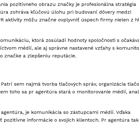
ia pozitívneho obrazu značky je profesionálna stratégia
ntúra zohráva kľúčovú úlohu pri budovaní dôvery medzi
R aktivity môžu značne ovplyvniť úspech firmy nielen z h
komunikáciu, ktorá zosúladí hodnoty spoločnosti s očakáv
dníctvom médií, ale aj správne nastavené vzťahy s komunit
o značke a zlepšeniu reputácie.
Patrí sem najmä tvorba tlačových správ, organizácia tlač
rem toho sa pr agentúra stará o monitorovanie médií, ana
r agentúra, je komunikácia so zástupcami médií. Vďaka
pozitívne informácie o svojich klientoch. Pr agentúra tak