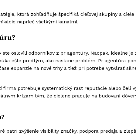
tégie, ktorá zohľadňuje špecifiká cieľovej skupiny a ciele
nikácie naprieč všetkými kanálmi.
úru?
te oslovili odborníkov z pr agentúry. Naopak, ideálne je 
ponúka ešte predtým, ako nastane problém. Pr agentúra p
ase expanzie na nové trhy a tiež pri potrebe vytvárať silne
ď firma potrebuje systematický rast reputácie alebo čelí 
álnym krízam tým, že cielene pracuje na budovaní dôver
u?
é patrí zvýšenie visibility značky, podpora predaja a zlep