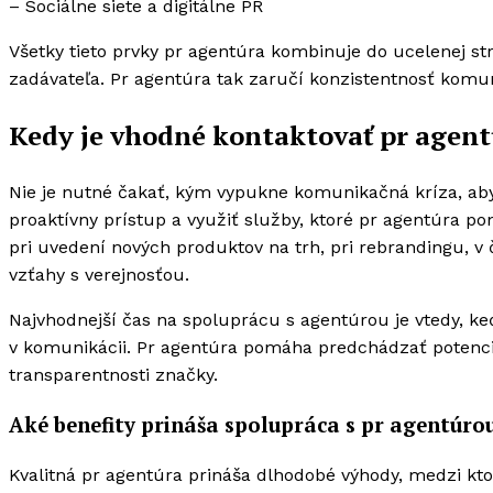
– Sociálne siete a digitálne PR
Všetky tieto prvky pr agentúra kombinuje do ucelenej stra
zadávateľa. Pr agentúra tak zaručí konzistentnosť komu
Kedy je vhodné kontaktovať pr agent
Nie je nutné čakať, kým vypukne komunikačná kríza, aby s
proaktívny prístup a využiť služby, ktoré pr agentúra 
pri uvedení nových produktov na trh, pri rebrandingu, v č
vzťahy s verejnosťou.
Najvhodnejší čas na spoluprácu s agentúrou je vtedy, ke
v komunikácii. Pr agentúra pomáha predchádzať potenci
transparentnosti značky.
Aké benefity prináša spolupráca s pr agentúro
Kvalitná pr agentúra prináša dlhodobé výhody, medzi ktor