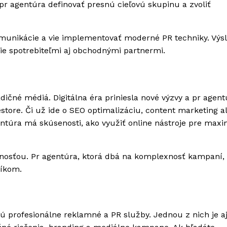
pr agentúra definovať presnú cieľovú skupinu a zvoliť
komunikácie a vie implementovať moderné PR techniky. Vý
nie spotrebiteľmi aj obchodnými partnermi.
ičné médiá. Digitálna éra priniesla nové výzvy a pr agent
estore. Či už ide o SEO optimalizáciu, content marketing a
entúra má skúsenosti, ako využiť online nástroje pre max
tnosťou. Pr agentúra, ktorá dbá na komplexnosť kampaní, 
níkom.
jú profesionálne reklamné a PR služby. Jednou z nich je a