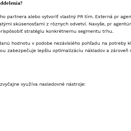
oddelenia?
ho partnera alebo vytvoriť vlastný PR tím. Externá pr age
tými skúsenosťami z rôznych odvetví. Navyše, pr agentú
 prispôsobiť stratégiu konkrétnemu segmentu trhu.
idanú hodnotu v podobe nezávislého pohľadu na potreby kl
ou zabezpečuje lepšiu optimalizáciu nákladov a zároveň 
zvyčajne využíva nasledovné nástroje: