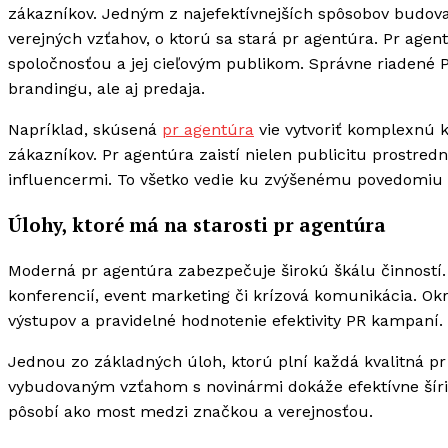
zákazníkov. Jedným z najefektívnejších spôsobov budovan
verejných vzťahov, o ktorú sa stará pr agentúra. Pr age
spoločnosťou a jej cieľovým publikom. Správne riadené P
brandingu, ale aj predaja.
Napríklad, skúsená
pr agentúra
vie vytvoriť komplexnú 
zákazníkov. Pr agentúra zaistí nielen publicitu prostre
influencermi. To všetko vedie ku zvýšenému povedomiu 
Úlohy, ktoré má na starosti pr agentúra
Moderná pr agentúra zabezpečuje širokú škálu činností. 
konferencií, event marketing či krízová komunikácia. Ok
výstupov a pravidelné hodnotenie efektivity PR kampaní.
Jednou zo základných úloh, ktorú plní každá kvalitná p
vybudovaným vzťahom s novinármi dokáže efektívne šíriť 
pôsobí ako most medzi značkou a verejnosťou.