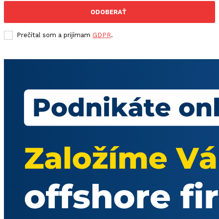
ODOBERAŤ
Prečítal som a prijímam
GDPR
.