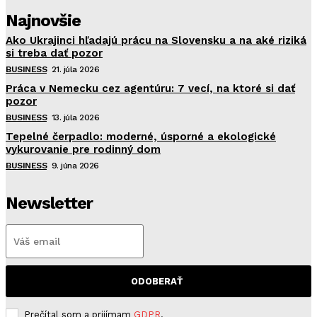
Najnovšie
Ako Ukrajinci hľadajú prácu na Slovensku a na aké riziká
si treba dať pozor
BUSINESS
21. júla 2026
Práca v Nemecku cez agentúru: 7 vecí, na ktoré si dať
pozor
BUSINESS
13. júla 2026
Tepelné čerpadlo: moderné, úsporné a ekologické
vykurovanie pre rodinný dom
BUSINESS
9. júna 2026
Newsletter
ODOBERAŤ
Prečítal som a prijímam
GDPR
.