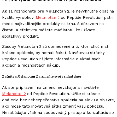
Ak sa rozhodnete pre Melanotan 2, je nevyhnutné dbať na
kvalitu výrobkov.
Melanotan 2
od Peptide Revolution patrí
medzi najkvalitnejšie produkty na trhu. S dôrazom na
čistotu a efektivitu môžete mať istotu, že užívate
spoľahlivý produkt.
Zásoby Melanotan 2 sú obmedzené a tí, ktorí chcú mať
krásne opálenie, by nemali čakať. Návštevou stránky
Peptide Revolution nájdete informácie o aktuálnych
akciách a možnostiach nákupu.
Začnite s Melanotan 2 a zmeňte svoj vzhľad dnes!
Ak ste pripravení na zmenu, neváhajte a navštívte
Melanotan 2
od Peptide Revolution. Užite si krásne
opálenie bez nebezpečenstva spálenia na slnku a objavte,
ako môže táto inovativná látka zmeniť vašu pokožku.
Nezabúdajte však na zodpovedný prístup a konzultáciu so