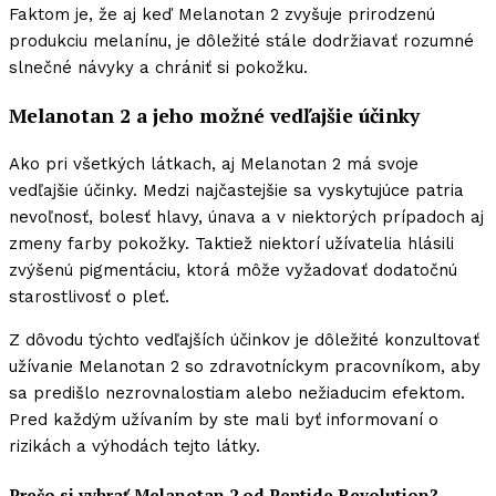
Faktom je, že aj keď Melanotan 2 zvyšuje prirodzenú
produkciu melanínu, je dôležité stále dodržiavať rozumné
slnečné návyky a chrániť si pokožku.
Melanotan 2 a jeho možné vedľajšie účinky
Ako pri všetkých látkach, aj Melanotan 2 má svoje
vedľajšie účinky. Medzi najčastejšie sa vyskytujúce patria
nevoľnosť, bolesť hlavy, únava a v niektorých prípadoch aj
zmeny farby pokožky. Taktiež niektorí užívatelia hlásili
zvýšenú pigmentáciu, ktorá môže vyžadovať dodatočnú
starostlivosť o pleť.
Z dôvodu týchto vedľajších účinkov je dôležité konzultovať
užívanie Melanotan 2 so zdravotníckym pracovníkom, aby
sa predišlo nezrovnalostiam alebo nežiaducim efektom.
Pred každým užívaním by ste mali byť informovaní o
rizikách a výhodách tejto látky.
Prečo si vybrať Melanotan 2 od Peptide Revolution?