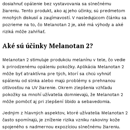
dosiahnuť opálenie bez vystavovania sa slnečnému
žiareniu. Tento produkt, ako aj jeho účinky, sú predmetom
mnohých diskusií a zaujímavostí. V nasledujúcom článku sa
pozrieme na to, čo Melanotan 2 je, aké má výhody a aké
riziká môže zahŕňať.
Aké sú účinky Melanotan 2?
Melanotan 2 stimuluje produkciu melanínu v tele, čo vedie
k prirodzenému opáleniu pokožky. Aplikácia Melanotan 2
môže byť atraktívna pre tých, ktorí sa chcú vyhnúť
spáleniu od slnka alebo majú problémy s prehnanou
citlivosťou na UV žiarenie. Okrem zlepšenia vzhľadu
pokožky sa mnohí užívatelia domnievajú, že Melanotan 2
môže pomôcť aj pri zlepšení libido a sebavedomia.
Jedným z hlavných aspektov, ktoré užívatelia Melanotan 2
často spomínajú, je zníženie rizika vzniku rakoviny kože
spojeného s nadmernou expozíciou slnečnému žiareniu.