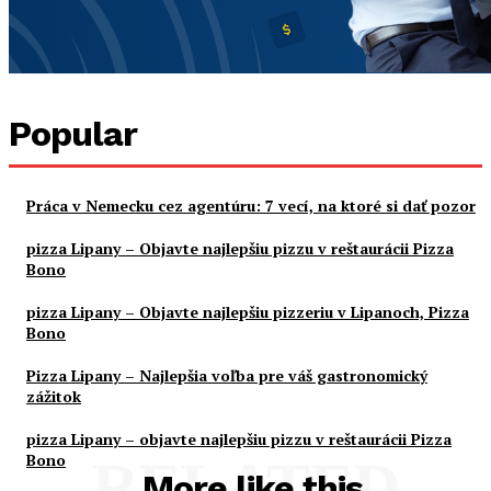
Popular
Práca v Nemecku cez agentúru: 7 vecí, na ktoré si dať pozor
pizza Lipany – Objavte najlepšiu pizzu v reštaurácii Pizza
Bono
pizza Lipany – Objavte najlepšiu pizzeriu v Lipanoch, Pizza
Bono
Pizza Lipany – Najlepšia voľba pre váš gastronomický
zážitok
pizza Lipany – objavte najlepšiu pizzu v reštaurácii Pizza
Bono
RELATED
More like this