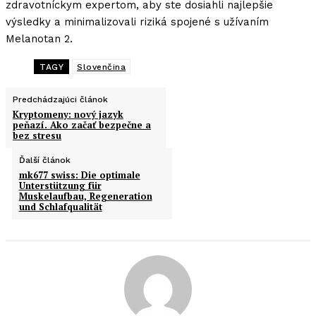
zdravotníckym expertom, aby ste dosiahli najlepšie
výsledky a minimalizovali riziká spojené s užívaním
Melanotan 2.
TAGY
Slovenčina
Predchádzajúci článok
Kryptomeny: nový jazyk
peňazí. Ako začať bezpečne a
bez stresu
Ďalší článok
mk677 swiss: Die optimale
Unterstützung für
Muskelaufbau, Regeneration
und Schlafqualität