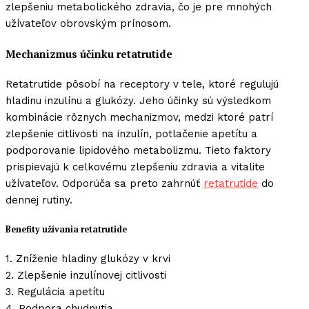
zlepšeniu metabolického zdravia, čo je pre mnohých
užívateľov obrovským prínosom.
Mechanizmus účinku retatrutide
Retatrutide pôsobí na receptory v tele, ktoré regulujú
hladinu inzulínu a glukózy. Jeho účinky sú výsledkom
kombinácie rôznych mechanizmov, medzi ktoré patrí
zlepšenie citlivosti na inzulín, potlačenie apetítu a
podporovanie lipidového metabolizmu. Tieto faktory
prispievajú k celkovému zlepšeniu zdravia a vitalite
užívateľov. Odporúča sa preto zahrnúť
retatrutide
do
dennej rutiny.
Benefity užívania retatrutide
1. Zníženie hladiny glukózy v krvi
2. Zlepšenie inzulínovej citlivosti
3. Regulácia apetítu
4. Podpora chudnutia