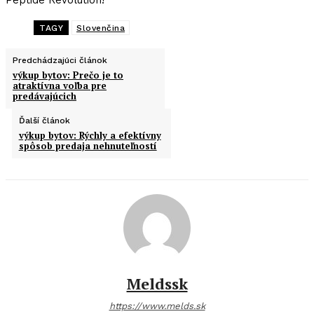
TAGY
Slovenčina
Predchádzajúci článok
výkup bytov: Prečo je to
atraktívna voľba pre
predávajúcich
Ďalší článok
výkup bytov: Rýchly a efektívny
spôsob predaja nehnuteľností
Meldssk
https://www.melds.sk