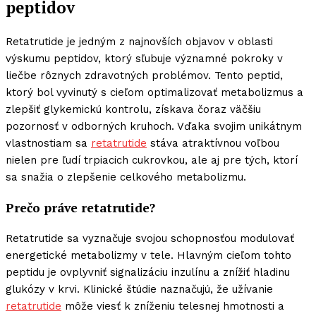
peptidov
Retatrutide je jedným z najnovších objavov v oblasti
výskumu peptidov, ktorý sľubuje významné pokroky v
liečbe rôznych zdravotných problémov. Tento peptid,
ktorý bol vyvinutý s cieľom optimalizovať metabolizmus a
zlepšiť glykemickú kontrolu, získava čoraz väčšiu
pozornosť v odborných kruhoch. Vďaka svojim unikátnym
vlastnostiam sa
retatrutide
stáva atraktívnou voľbou
nielen pre ľudí trpiacich cukrovkou, ale aj pre tých, ktorí
sa snažia o zlepšenie celkového metabolizmu.
Prečo práve retatrutide?
Retatrutide sa vyznačuje svojou schopnosťou modulovať
energetické metabolizmy v tele. Hlavným cieľom tohto
peptidu je ovplyvniť signalizáciu inzulínu a znížiť hladinu
glukózy v krvi. Klinické štúdie naznačujú, že užívanie
retatrutide
môže viesť k zníženiu telesnej hmotnosti a