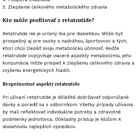
5. Zlepšenie celkového metabolického zdravia
Kto môže profitovať z retatrutide?
Retatrutide nie je určený iba pre diabetikov. Môže byť
prospešný aj pre osoby s nadváhou, športovcov a tých,
ktorí chcú zlepšiť svoju metabolickú účinnosť. Keďže
retatrutide ovplyvňuje viaceré aspekty metabolizmu, jeho
konzumácia môže prispieť k zlepšeniu celkového zdravia a
zvýšeniu energetických hladín.
Bezpečnostné aspekty retatrutide
Pri užívaní retatrutide je dôležité dodržiavať odporúčané
dávky a poradiť sa s odborníkom. Všetky prípady užívania
by mali reflektovať individuálne potreby a zdravotné
podmienky jednotlivca. Dôkladný prístup je kľúčom k
dosiahnutiu najlepších výsledkov.