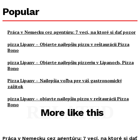
Popular
Práca v Nemecku cez agentúru: 7 vecí, na ktoré si dať pozor
pizza Lipany – Objavte najlepšiu pizzu v reštaurácii Pizza
Bono
pizza Lipany – Objavte najlepšiu pizzeriu v Lipanoch, Pizza
Bono
Pizza Lipany – Najlepšia voľba pre váš gastronomický
zážitok
pizza Lipany – objavte najlepšiu pizzu v reštaurácii Pizza
Bono
RELATED
More like this
Práca v Nemecku cez agentúru: 7 vecí, na ktoré si dať