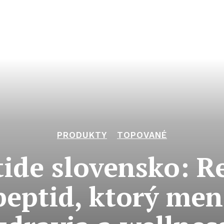
PRODUKTY
TOPOVANÉ
tide slovensko: R
peptid, ktorý mení