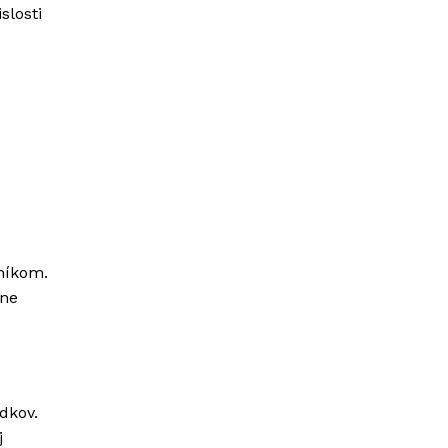
slosti
rníkom.
vne
dkov.
j