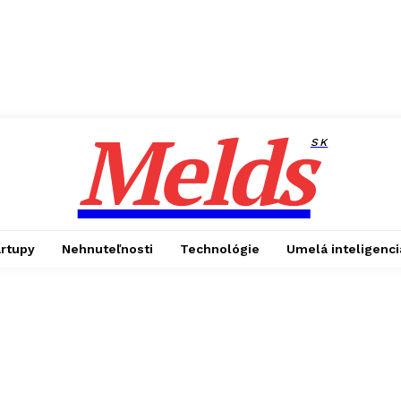
Melds
SK
artupy
Nehnuteľnosti
Technológie
Umelá inteligenci