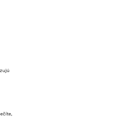
azujú
ečíte,