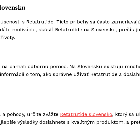
Slovensku
skúsenosti s Retatrutide. Tieto príbehy sa často zameriavaj
dáte motiváciu, skúsiť Retatrutide na Slovensku, prečítajt
životy.
mať na pamäti odbornú pomoc. Na Slovensku existujú mnoh
informácií o tom, ako správne užívať Retatrutide a dosia
a a pohody, určite zvážte
Retatrutide slovensko
, ktorý sa 
ajlepšie výsledky dosiahnete s kvalitným produktom, a pret