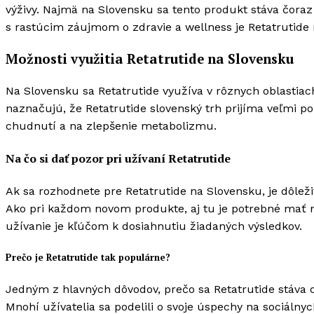
výživy. Najmä na Slovensku sa tento produkt stáva čoraz
s rastúcim záujmom o zdravie a wellness je Retatrutide
Možnosti využitia Retatrutide na Slovensku
Na Slovensku sa Retatrutide využíva v rôznych oblastiach
naznačujú, že Retatrutide slovenský trh prijíma veľmi po
chudnutí a na zlepšenie metabolizmu.
Na čo si dať pozor pri užívaní Retatrutide
Ak sa rozhodnete pre Retatrutide na Slovensku, je dôlež
Ako pri každom novom produkte, aj tu je potrebné mať n
užívanie je kľúčom k dosiahnutiu žiadaných výsledkov.
Prečo je Retatrutide tak populárne?
Jedným z hlavných dôvodov, prečo sa Retatrutide stáva o
Mnohí užívatelia sa podelili o svoje úspechy na sociálny