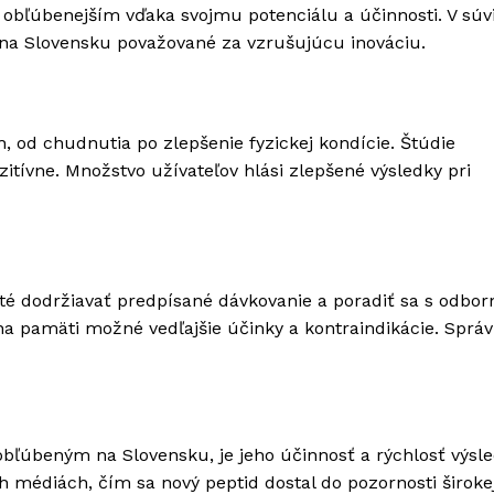
 obľúbenejším vďaka svojmu potenciálu a účinnosti. V súvi
 na Slovensku považované za vzrušujúcu inováciu.
, od chudnutia po zlepšenie fyzickej kondície. Štúdie
zitívne. Množstvo užívateľov hlási zlepšené výsledky pri
ité dodržiavať predpísané dávkovanie a poradiť sa s odbo
a pamäti možné vedľajšie účinky a kontraindikácie. Sprá
bľúbeným na Slovensku, je jeho účinnosť a rýchlosť výsle
ch médiách, čím sa nový peptid dostal do pozornosti široke