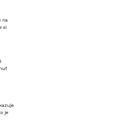
ú na
e si
é
hnuť
ukazuje
o je