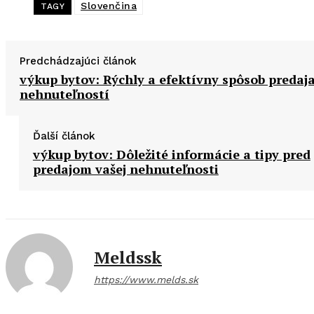
Slovenčina
TAGY
Predchádzajúci článok
výkup bytov: Rýchly a efektívny spôsob predaj
nehnuteľností
Ďalší článok
výkup bytov: Dôležité informácie a tipy pred
predajom vašej nehnuteľnosti
Meldssk
https://www.melds.sk