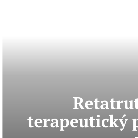
Retatru
terapeutický 