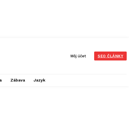
Môj účet
SEO ČLÁNKY
a
Zábava
Jazyk