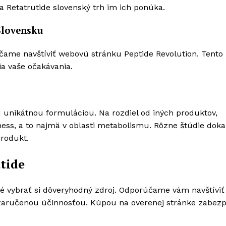
, a Retatrutide slovenský trh im ich ponúka.
Slovensku
čame navštíviť webovú stránku Peptide Revolution. Tento
ia vaše očakávania.
u unikátnou formuláciou. Na rozdiel od iných produktov,
ess, a to najmä v oblasti metabolismu. Rôzne štúdie dok
produkt.
tide
té vybrať si dôveryhodný zdroj. Odporúčame vám navštíviť
o zaručenou účinnosťou. Kúpou na overenej stránke zabezp