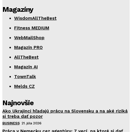
Magazíny
WisdomAllTheBest
Fitness MEDIUM
WebMailShop
Magazín PRO
AllTheBest
Magazín AI
TownTalk
Melds CZ
Najnovšie
Ako Ukrajinci hľadajú prácu na Slovensku a na aké riziká
si treba dať pozor
BUSINESS
21. júla 2026
Práca v Nemecku cez agentúru: 7 vecí, na ktoré si dať