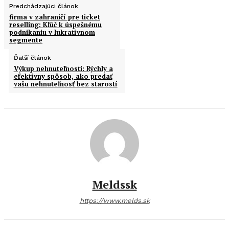
Predchádzajúci článok
firma v zahraničí pre ticket
reselling: Kľúč k úspešnému
podnikaniu v lukratívnom
segmente
Ďalší článok
Výkup nehnuteľnosti: Rýchly a
efektívny spôsob, ako predať
vašu nehnuteľnosť bez starostí
Meldssk
https://www.melds.sk