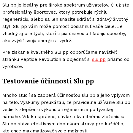
Slu pp je ideálny pre široké spektrum užívateľov. Či už ste
profesionálny športovec, ktorý potrebuje rýchlu
regeneráciu, alebo sa len snažíte udržať si zdravý životný
štýl, Slu pp vám môže pomôcť dosiahnuť vaše ciele. Je
vhodný aj pre tých, ktorí trpia únavou a hľadajú spôsoby,
ako zvýšiť svoju energiu a výdrž.
Pre získanie kvalitného Slu pp odporúčame navštíviť
stránku Peptide Revolution a objednať si
slu pp
priamo od
výrobcov.
Testovanie účinnosti Slu pp
Mnoho štúdií sa zaoberá účinnosťou slu pp a jeho vplyvom
na telo. Výskumy preukázali, že pravidelné užívanie Slu pp
vedie k zlepšeniu výkonu a regenerácie po fyzickej
námahe. Vďaka správnej dávke a kvalitnému zloženiu sa
Slu pp stáva efektívnym doplnkom stravy pre každého,
kto chce maximalizovať svoje možnosti.