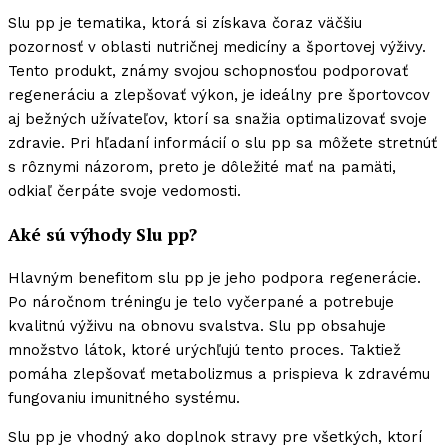
Slu pp je tematika, ktorá si získava čoraz väčšiu
pozornosť v oblasti nutričnej medicíny a športovej výživy.
Tento produkt, známy svojou schopnosťou podporovať
regeneráciu a zlepšovať výkon, je ideálny pre športovcov
aj bežných užívateľov, ktorí sa snažia optimalizovať svoje
zdravie. Pri hľadaní informácií o slu pp sa môžete stretnúť
s rôznymi názorom, preto je dôležité mať na pamäti,
odkiaľ čerpáte svoje vedomosti.
Aké sú výhody Slu pp?
Hlavným benefitom slu pp je jeho podpora regenerácie.
Po náročnom tréningu je telo vyčerpané a potrebuje
kvalitnú výživu na obnovu svalstva. Slu pp obsahuje
množstvo látok, ktoré urýchľujú tento proces. Taktiež
pomáha zlepšovať metabolizmus a prispieva k zdravému
fungovaniu imunitného systému.
Slu pp je vhodný ako doplnok stravy pre všetkých, ktorí