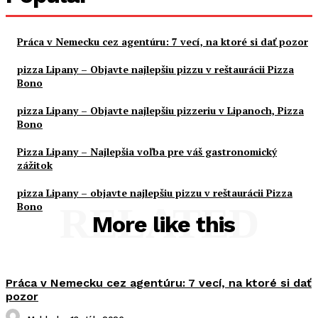
Práca v Nemecku cez agentúru: 7 vecí, na ktoré si dať pozor
pizza Lipany – Objavte najlepšiu pizzu v reštaurácii Pizza
Bono
pizza Lipany – Objavte najlepšiu pizzeriu v Lipanoch, Pizza
Bono
Pizza Lipany – Najlepšia voľba pre váš gastronomický
zážitok
pizza Lipany – objavte najlepšiu pizzu v reštaurácii Pizza
Bono
RELATED
More like this
Práca v Nemecku cez agentúru: 7 vecí, na ktoré si dať
pozor