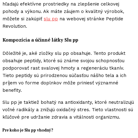
hľadajú efektívne prostriedky na zlepšenie celkovej
pohody a výkonu. Ak máte záujem o kvalitný výrobok,
môžete si zakúpiť
slu pp
na webovej stránke Peptide
Revolution.
Kompozícia a účinné látky Slu pp
Dôležité je, aké zložky slu pp obsahuje. Tento produkt
obsahuje peptidy, ktoré sú známe svojou schopnosťou
podporovať rast svalovej hmoty a regeneráciu tkanív.
Tieto peptidy sú prirodzenou súčasťou nášho tela a ich
príjem vo forme doplnkov môže priniesť významné
benefity.
Slu pp je taktiež bohatý na antioxidanty, ktoré neutralizujú
voľné radikály a znižujú oxidačný stres. Tieto vlastnosti sú
kľúčové pre udržanie zdravia a vitálnosti organizmu.
Pre koho je Slu pp vhodný?