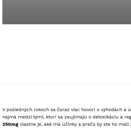
V posledných rokoch sa čoraz viac hovorí o výhodách a 
najmä medzi tými, ktorí sa zaujímajú o detoxikáciu a r
250mg
vlastne je, aké má účinky a prečo by ste ho mali z