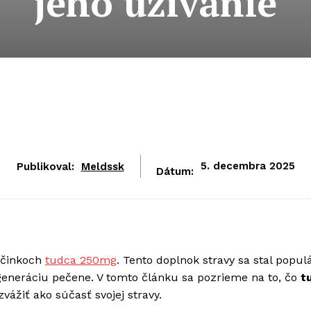
jeho užívanie
Publikoval:
Meldssk
5. decembra 2025
Dátum:
účinkoch
tudca 250mg
. Tento doplnok stravy sa stal popu
egeneráciu pečene. V tomto článku sa pozrieme na to, čo
t
vážiť ako súčasť svojej stravy.