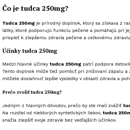
Čo je tudca 250mg?
Tudca 250mg
je prírodný doplnok, ktorý sa získava z r
látky, ktoré podporujú funkciu pečene a pomáhajú pri jej
prispieť k zlepšeniu zdravia pečene a celkovému zdravi
Účinky tudca 250mg
Medzi hlavné účinky
tudca 250mg
patrí podpora detoxi
Tento doplnok môže tiež pomôcť pri znižovaní zápalu a
môžete dosiahnuť lepšie výsledky v oblasti zdravia a poh
Prečo zvoliť tudca 250mg?
Jedným z hlavných dôvodov, prečo by ste mali zvážiť
tu
Na rozdiel od niektorých syntetických liekov,
tudca 250
snažia zlepšiť svoje zdravie bez vedľajších účinkov.