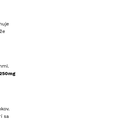
huje
že
nmi.
 250mg
nkov.
í sa