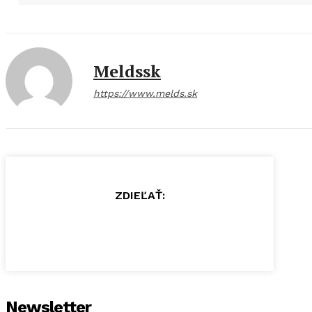
Meldssk
https://www.melds.sk
ZDIEĽAŤ:
Newsletter