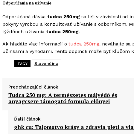
Odporúčania na užívanie
Odporúčaná dávka
tudca 250mg
sa líši v závislosti od
pokyny výrobcu a konzultovať užívanie s odborníkom. M
týždňoch užívania
tudca 250mg
.
Ak hľadáte viac informácií o
tudca 250mg
, neváhajte sa 
účinkami a výhodami. Tento doplnok môže byť kľúčom k
Slovenčina
TAGY
Predchádzajúci článok
Tudca 250 mg: A természetes májvédő és
anyagcsere támogató formula előnyei
Ďalší článok
ghk cu: Tajomstvo krásy a zdravia pleti a vl