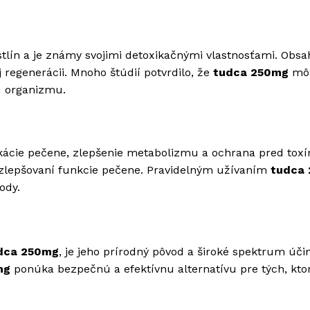
astlín a je známy svojimi detoxikačnými vlastnosťami. Obsa
 regenerácii. Mnoho štúdií potvrdilo, že
tudca 250mg
mô
u organizmu.
kácie pečene, zlepšenie metabolizmu a ochrana pred toxí
 zlepšovaní funkcie pečene. Pravidelným užívaním
tudca
ody.
dca 250mg
, je jeho prírodný pôvod a široké spektrum úči
mg
ponúka bezpečnú a efektívnu alternatívu pre tých, ktor