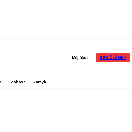
SEO ČLÁNKY
Môj účet
a
Zábava
Jazyk