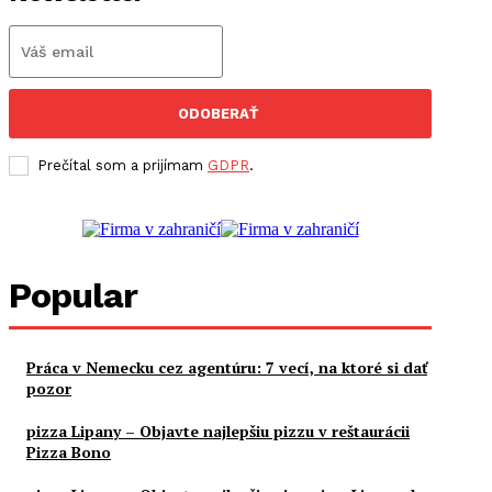
ODOBERAŤ
Prečítal som a prijímam
GDPR
.
Popular
Práca v Nemecku cez agentúru: 7 vecí, na ktoré si dať
pozor
pizza Lipany – Objavte najlepšiu pizzu v reštaurácii
Pizza Bono