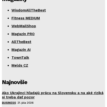
WisdomAllTheBest
Fitness MEDIUM
WebMailShop
Magazín PRO
AllTheBest
Magazín AI
TownTalk
Melds CZ
Najnovšie
Ako Ukrajinci hľadajú prácu na Slovensku a na aké riziká
si treba dať pozor
BUSINESS
21. júla 2026