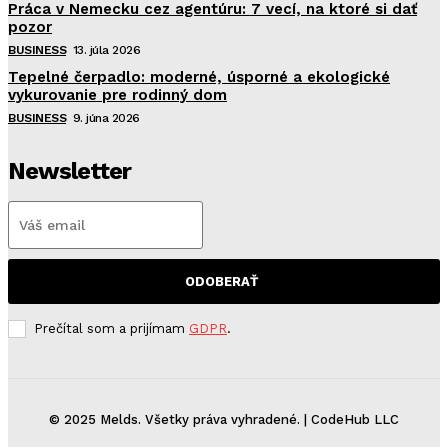
Práca v Nemecku cez agentúru: 7 vecí, na ktoré si dať
pozor
BUSINESS
13. júla 2026
Tepelné čerpadlo: moderné, úsporné a ekologické
vykurovanie pre rodinný dom
BUSINESS
9. júna 2026
Newsletter
ODOBERAŤ
Prečítal som a prijímam
GDPR
.
© 2025 Melds. Všetky práva vyhradené. | CodeHub LLC