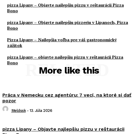
pizza Lipany – Objavte najlepšiu pizzu v reštaurácii Pizza
Bono
pizza Lipany – Objavte najlepšiu pizzeriu v Lipanoch, Pizza
Bono
Pizza Lipany – Najlepšia voľba pre váš gastronomický
zážitok
pizza Lipany – objavte najlepšiu pizzu v reštaurácii Pizza
Bono
RELATED
More like this
Práca v Nemecku cez agentúru: 7 vecí, na ktoré si dať
pozor
Meldssk
-
13. Júla 2026
pizza Lipany – Objavte najlepšiu pizzu v reštaurácii