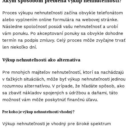
Akým spôsobom prebieha výkup nehnuteľnosti?
Proces výkupu nehnuteľnosti začína obvykle telefonátom
alebo vyplnením online formulára na webovej stránke.
Následne spoločnosť posúdi vašu nehnuteľnosť a urobí
vám ponuku. Po akceptovaní ponuky sa obvykle dohodne
termín na podpis zmluvy. Celý proces môže zvyčajne trvať
len niekoľko dní.
Výkup nehnuteľnosti ako alternatíva
Pre mnohých majiteľov nehnuteľností, ktorí sa nachádzajú
v ťažkých situáciách, môže byť výkup nehnuteľnosti jedinou
rozumnou alternatívou. V prípade, že hľadáte spôsob, ako
sa zbaviť nákladov spojených s údržbou a daňami, táto
možnosť vám môže poskytnúť finančnú úľavu.
Pre koho je výkup nehnuteľnosti vhodný?
Výkup nehnuteľnosti je vhodný pre široké spektrum