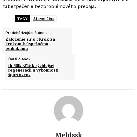
zabezpečenie bezproblémového predaja.
TAGY
Slovenčina
Predchádzajúci článok
Založenie s.r.o.: Krok za
krokom k úspešnému
podnikaniu
Ďalší článok
tb 500: Kľúč k rýchlejšej
regenerácii a výkonnosti
športovcov
Meldssk