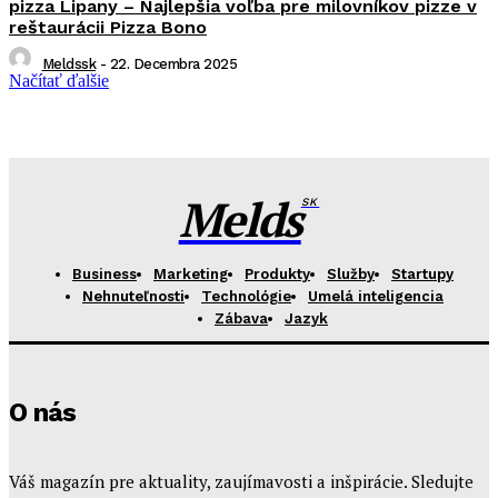
pizza Lipany – Najlepšia voľba pre milovníkov pizze v
reštaurácii Pizza Bono
Meldssk
-
22. Decembra 2025
Načítať ďalšie
Melds
SK
Business
Marketing
Produkty
Služby
Startupy
Nehnuteľnosti
Technológie
Umelá inteligencia
Zábava
Jazyk
O nás
Váš magazín pre aktuality, zaujímavosti a inšpirácie. Sledujte