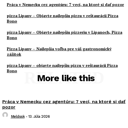
Práca v Nemecku cez agentúru: 7 vecí, na ktoré si dať pozor
pizza Lipany – Objavte najlepšiu pizzu v reštaurácii Pizza
Bono
pizza Lipany – Objavte najlepšiu pizzeriu v Lipanoch, Pizza
Bono
Pizza Lipany – Najlepšia voľba pre váš gastronomický
zážitok
pizza Lipany – objavte najlepšiu pizzu v reštaurácii Pizza
Bono
RELATED
More like this
Práca v Nemecku cez agentúru: 7 vecí, na ktoré si dať
pozor
Meldssk
-
13. Júla 2026