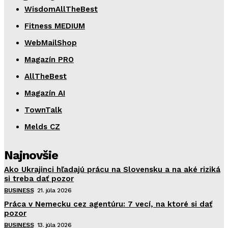
WisdomAllTheBest
Fitness MEDIUM
WebMailShop
Magazín PRO
AllTheBest
Magazín AI
TownTalk
Melds CZ
Najnovšie
Ako Ukrajinci hľadajú prácu na Slovensku a na aké riziká
si treba dať pozor
BUSINESS
21. júla 2026
Práca v Nemecku cez agentúru: 7 vecí, na ktoré si dať
pozor
BUSINESS
13. júla 2026