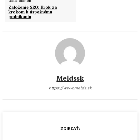
Ďalší článok
Založenie SRO: Krok za
krokom k úspešnému
podnikaniu
Meldssk
https://www.melds.sk
ZDIEĽAŤ: