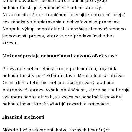
Ďalším dôvodom, prečo sa rozhodnúť pre výkup
nehnuteľnosti, je zjednodušenie administratívy.
Nezabudnite, že pri tradičnom predaji je potrebné prejsť
cez množstvo papierovania a schvaľovacích procesov.
Naopak, výkup nehnuteľnosti umožňuje sledovať omnoho
jednoduchší proces, ktorý je pre predávajúceho bez
stresu.
Možnosť predaja nehnuteľnosti v akomkoľvek stave
Pri výkupe nehnuteľnosti nie je podmienkou, aby bola
nehnuteľnosť v perfektnom stave. Mnoho ľudí sa obáva,
že ich dom alebo byt nebude akceptovaný, ak bude
potrebovať opravy. Avšak, spoločnosti, ktoré sa zaoberajú
výkupom nehnuteľností, sú zvyčajne ochotné kupovať aj
nehnuteľnosti, ktoré vyžadujú rozsiahle renovácie.
Finančné možnosti
Môžete byť prekvapení, koľko rôznych finančných