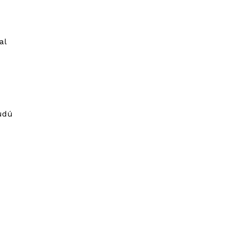
al
budú