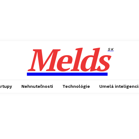
Melds
SK
artupy
Nehnuteľnosti
Technológie
Umelá inteligenci