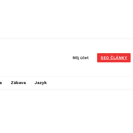
Môj účet
SEO ČLÁNKY
a
Zábava
Jazyk