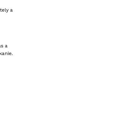
tely a
as a
kanie.