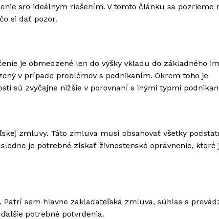
ženie sro ideálnym riešením. V tomto článku sa pozrieme n
čo si dať pozor.
čenie je obmedzené len do výšky vkladu do základného im
ozený v prípade problémov s podnikaním. Okrem toho je
sti sú zvyčajne nižšie v porovnaní s inými typmi podnikan
ľskej zmluvy. Táto zmluva musí obsahovať všetky podstat
ásledne je potrebné získať živnostenské oprávnenie, ktoré 
 Patrí sem hlavne zakladateľská zmluva, súhlas s prevá
 ďalšie potrebné potvrdenia.