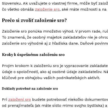
Slovensku. Ak uvažujete o vlastnej firme, môže byť zalo
čo všetko obnáša
založenie sro
, aké máte možnosti a na 
Prečo si zvoliť založenie sro?
Založenie sro ponúka množstvo výhod. V prvom rade, ru
To znamená, že osobný majetok zakladateľov nie je ohr
založenie sro výhodné aj z hľadiska dane. Daňové povinno
Kroky k úspešnému založeniu sro
Prvým krokom k založeniu sro je vypracovanie zakladate
údaje o spoločnosti, ako aj osobné údaje zakladateľov. N
kľúčové pre obhajobu vašich podnikateľských aktivít.
Doklady potrebné na založenie sro
Pri
založení sro
budete potrebovať niekoľko dokumentov.
od prenajímateľa (ak máte sídlo mimo svojho bydliska) a