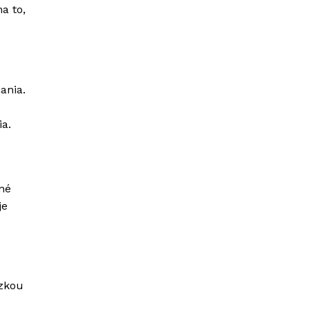
a to,
ania.
ia.
né
je
dzkou