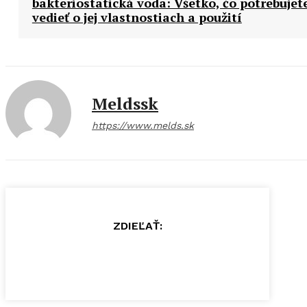
bakteriostatická voda: Všetko, čo potrebujet
vedieť o jej vlastnostiach a použití
Meldssk
https://www.melds.sk
ZDIEĽAŤ: