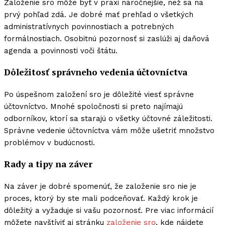
Založenie sro môže byť v praxi náročnejšie, než sa na
prvý pohľad zdá. Je dobré mať prehľad o všetkých
administratívnych povinnostiach a potrebných
formálnostiach. Osobitnú pozornosť si zaslúži aj daňová
agenda a povinnosti voči štátu.
Dôležitosť správneho vedenia účtovníctva
Po úspešnom založení sro je dôležité viesť správne
účtovníctvo. Mnohé spoločnosti si preto najímajú
odborníkov, ktorí sa starajú o všetky účtovné záležitosti.
Správne vedenie účtovníctva vám môže ušetriť množstvo
problémov v budúcnosti.
Rady a tipy na záver
Na záver je dobré spomenúť, že založenie sro nie je
proces, ktorý by ste mali podceňovať. Každý krok je
dôležitý a vyžaduje si vašu pozornosť. Pre viac informácií
môžete navštíviť aj stránku
založenie sro
, kde nájdete