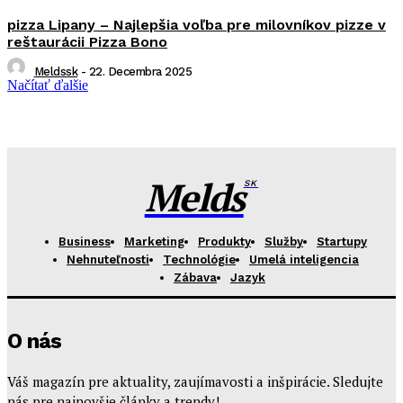
pizza Lipany – Najlepšia voľba pre milovníkov pizze v
reštaurácii Pizza Bono
Meldssk
-
22. Decembra 2025
Načítať ďalšie
Melds
SK
Business
Marketing
Produkty
Služby
Startupy
Nehnuteľnosti
Technológie
Umelá inteligencia
Zábava
Jazyk
O nás
Váš magazín pre aktuality, zaujímavosti a inšpirácie. Sledujte
nás pre najnovšie články a trendy!