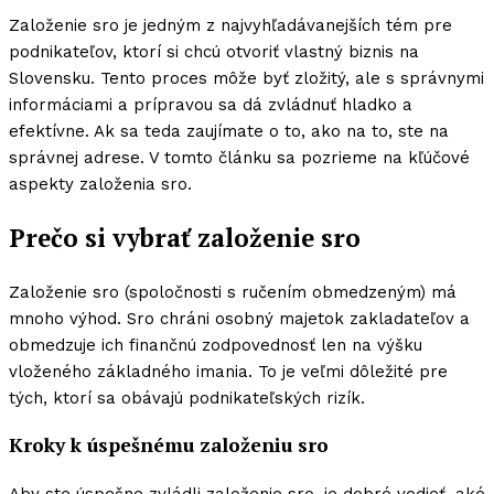
Založenie sro je jedným z najvyhľadávanejších tém pre
podnikateľov, ktorí si chcú otvoriť vlastný biznis na
Slovensku. Tento proces môže byť zložitý, ale s správnymi
informáciami a prípravou sa dá zvládnuť hladko a
efektívne. Ak sa teda zaujímate o to, ako na to, ste na
správnej adrese. V tomto článku sa pozrieme na kľúčové
aspekty založenia sro.
Prečo si vybrať založenie sro
Založenie sro (spoločnosti s ručením obmedzeným) má
mnoho výhod. Sro chráni osobný majetok zakladateľov a
obmedzuje ich finančnú zodpovednosť len na výšku
vloženého základného imania. To je veľmi dôležité pre
tých, ktorí sa obávajú podnikateľských rizík.
Kroky k úspešnému založeniu sro
Aby ste úspešne zvládli založenie sro, je dobré vedieť, aké