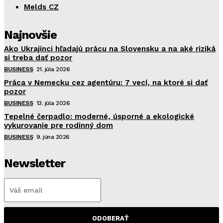
Melds CZ
Najnovšie
Ako Ukrajinci hľadajú prácu na Slovensku a na aké riziká
si treba dať pozor
BUSINESS
21. júla 2026
Práca v Nemecku cez agentúru: 7 vecí, na ktoré si dať
pozor
BUSINESS
13. júla 2026
Tepelné čerpadlo: moderné, úsporné a ekologické
vykurovanie pre rodinný dom
BUSINESS
9. júna 2026
Newsletter
ODOBERAŤ