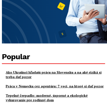
Popular
Ako Ukrajinci hľadajú prácu na Slovensku a na aké riziká si
treba dať pozor
Práca v Nemecku cez agentúru: 7 vecí, na ktoré si dať pozor
Tepelné čerpadlo: moderné, úsporné a ekologické
vykurovanie pre rodinný dom