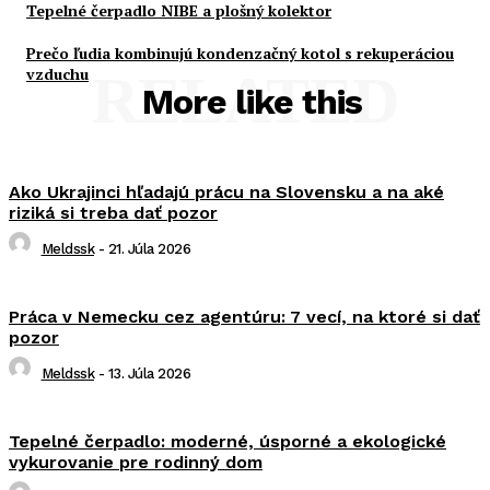
Tepelné čerpadlo NIBE a plošný kolektor
Prečo ľudia kombinujú kondenzačný kotol s rekuperáciou
vzduchu
RELATED
More like this
Ako Ukrajinci hľadajú prácu na Slovensku a na aké
riziká si treba dať pozor
Meldssk
-
21. Júla 2026
Práca v Nemecku cez agentúru: 7 vecí, na ktoré si dať
pozor
Meldssk
-
13. Júla 2026
Tepelné čerpadlo: moderné, úsporné a ekologické
vykurovanie pre rodinný dom