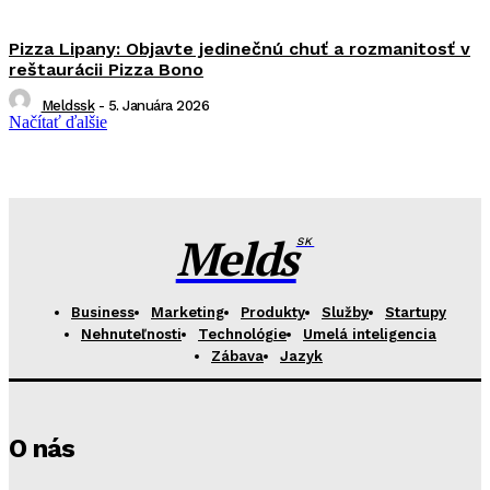
Pizza Lipany: Objavte jedinečnú chuť a rozmanitosť v
reštaurácii Pizza Bono
Meldssk
-
5. Januára 2026
Načítať ďalšie
Melds
SK
Business
Marketing
Produkty
Služby
Startupy
Nehnuteľnosti
Technológie
Umelá inteligencia
Zábava
Jazyk
O nás