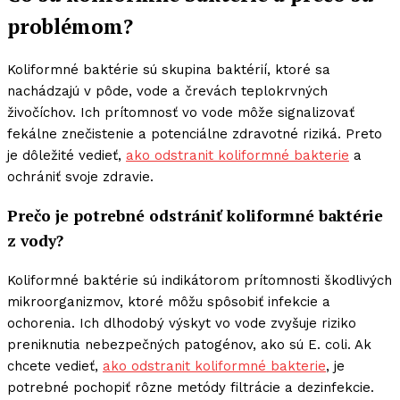
problémom?
Koliformné baktérie sú skupina baktérií, ktoré sa
nachádzajú v pôde, vode a črevách teplokrvných
živočíchov. Ich prítomnosť vo vode môže signalizovať
fekálne znečistenie a potenciálne zdravotné riziká. Preto
je dôležité vedieť,
ako odstranit koliformné bakterie
a
ochrániť svoje zdravie.
Prečo je potrebné odstrániť koliformné baktérie
z vody?
Koliformné baktérie sú indikátorom prítomnosti škodlivých
mikroorganizmov, ktoré môžu spôsobiť infekcie a
ochorenia. Ich dlhodobý výskyt vo vode zvyšuje riziko
preniknutia nebezpečných patogénov, ako sú E. coli. Ak
chcete vedieť,
ako odstranit koliformné bakterie
, je
potrebné pochopiť rôzne metódy filtrácie a dezinfekcie.