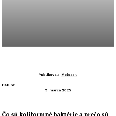
Publikoval:
Meldssk
Dátum:
9. marca 2025
Čo sú koliformné baktérie a prečo sú