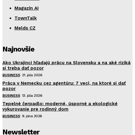
Magazín AI
TownTalk
Melds CZ
Najnovšie
Ako Ukrajinci hľadajú prácu na Slovensku a na aké riziká
si treba dať pozor
BUSINESS
21. júla 2026
Práca v Nemecku cez agentúru: 7 vecí, na ktoré si dať
pozor
BUSINESS
13. júla 2026
Tepelné čerpadlo: moderné, úsporné a ekologické
vykurovanie pre rodinný dom
BUSINESS
9. júna 2026
Newsletter