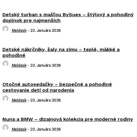
Detský turban s mašľou BySues – štýlový a pohodlný
doplnok pre najmenších
Meldssk
-
23. Januára 2026
Detské nákrčníky, šaly na zimu – teplé, mäkké a
pohodlné
Meldssk
-
23. Januára 2026
Otočné autosedačky – bezpečné a pohodlné
cestovanie detí od narodenia
Meldssk
-
23. Januára 2026
Nuna a BMW – dizajnová kolekcia pre moderné rodiny
Meldssk
-
23. Januára 2026