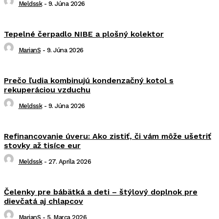
Meldssk
-
9. Júna 2026
Tepelné čerpadlo NIBE a plošný kolektor
MarianS
-
9. Júna 2026
Prečo ľudia kombinujú kondenzačný kotol s
rekuperáciou vzduchu
Meldssk
-
9. Júna 2026
Refinancovanie úveru: Ako zistiť, či vám môže ušetriť
stovky až tisíce eur
Meldssk
-
27. Apríla 2026
Čelenky pre bábätká a deti – štýlový doplnok pre
dievčatá aj chlapcov
MarianS
-
5. Marca 2026