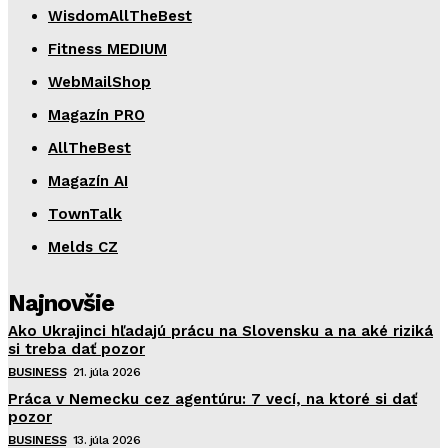
WisdomAllTheBest
Fitness MEDIUM
WebMailShop
Magazín PRO
AllTheBest
Magazín AI
TownTalk
Melds CZ
Najnovšie
Ako Ukrajinci hľadajú prácu na Slovensku a na aké riziká
si treba dať pozor
BUSINESS
21. júla 2026
Práca v Nemecku cez agentúru: 7 vecí, na ktoré si dať
pozor
BUSINESS
13. júla 2026