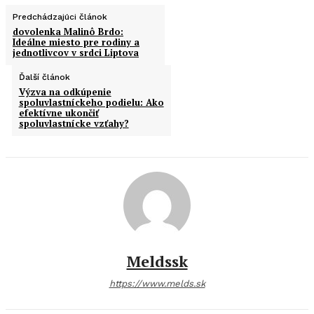
Predchádzajúci článok
dovolenka Malinô Brdo:
Ideálne miesto pre rodiny a
jednotlivcov v srdci Liptova
Ďalší článok
Výzva na odkúpenie
spoluvlastníckeho podielu: Ako
efektívne ukončiť
spoluvlastnícke vzťahy?
Meldssk
https://www.melds.sk