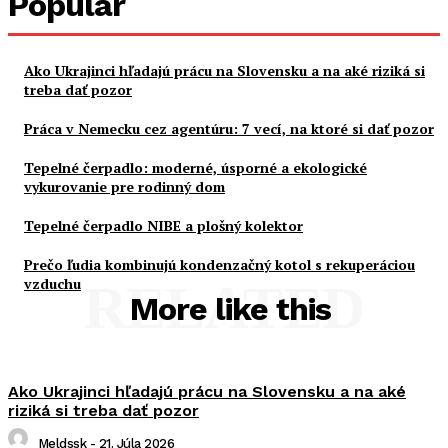
Popular
Ako Ukrajinci hľadajú prácu na Slovensku a na aké riziká si
treba dať pozor
Práca v Nemecku cez agentúru: 7 vecí, na ktoré si dať pozor
Tepelné čerpadlo: moderné, úsporné a ekologické
vykurovanie pre rodinný dom
Tepelné čerpadlo NIBE a plošný kolektor
Prečo ľudia kombinujú kondenzačný kotol s rekuperáciou
vzduchu
RELATED
More like this
Ako Ukrajinci hľadajú prácu na Slovensku a na aké
riziká si treba dať pozor
Meldssk
-
21. Júla 2026