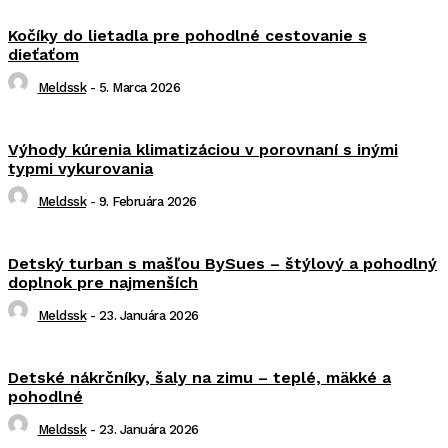
Kočíky do lietadla pre pohodlné cestovanie s
dieťaťom
Meldssk
-
5. Marca 2026
Výhody kúrenia klimatizáciou v porovnaní s inými
typmi vykurovania
Meldssk
-
9. Februára 2026
Detský turban s mašľou BySues – štýlový a pohodlný
doplnok pre najmenších
Meldssk
-
23. Januára 2026
Detské nákrčníky, šaly na zimu – teplé, mäkké a
pohodlné
Meldssk
-
23. Januára 2026