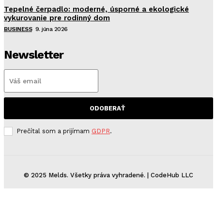
Tepelné čerpadlo: moderné, úsporné a ekologické
vykurovanie pre rodinný dom
BUSINESS
9. júna 2026
Newsletter
ODOBERAŤ
Prečítal som a prijímam
GDPR
.
© 2025 Melds. Všetky práva vyhradené. | CodeHub LLC