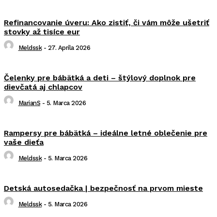
Refinancovanie úveru: Ako zistiť, či vám môže ušetriť
stovky až tisíce eur
Meldssk
-
27. Apríla 2026
Čelenky pre bábätká a deti – štýlový doplnok pre
dievčatá aj chlapcov
MarianS
-
5. Marca 2026
Rampersy pre bábätká – ideálne letné oblečenie pre
vaše dieťa
Meldssk
-
5. Marca 2026
Detská autosedačka | bezpečnosť na prvom mieste
Meldssk
-
5. Marca 2026