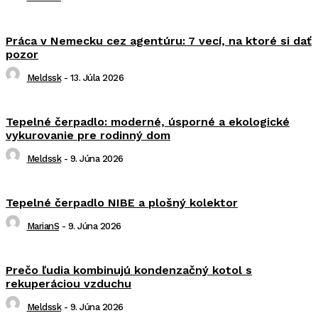
Práca v Nemecku cez agentúru: 7 vecí, na ktoré si dať
pozor
Meldssk
-
13. Júla 2026
Tepelné čerpadlo: moderné, úsporné a ekologické
vykurovanie pre rodinný dom
Meldssk
-
9. Júna 2026
Tepelné čerpadlo NIBE a plošný kolektor
MarianS
-
9. Júna 2026
Prečo ľudia kombinujú kondenzačný kotol s
rekuperáciou vzduchu
Meldssk
-
9. Júna 2026