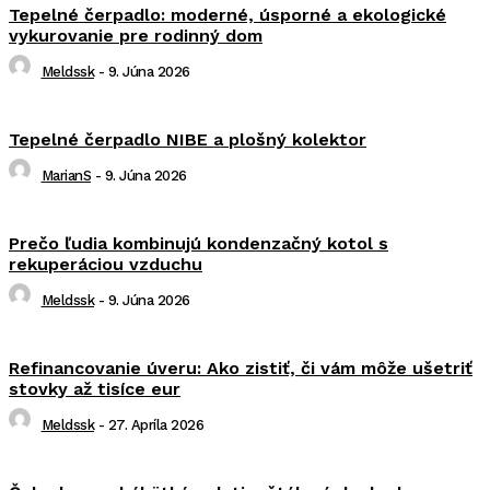
Tepelné čerpadlo: moderné, úsporné a ekologické
vykurovanie pre rodinný dom
Meldssk
-
9. Júna 2026
Tepelné čerpadlo NIBE a plošný kolektor
MarianS
-
9. Júna 2026
Prečo ľudia kombinujú kondenzačný kotol s
rekuperáciou vzduchu
Meldssk
-
9. Júna 2026
Refinancovanie úveru: Ako zistiť, či vám môže ušetriť
stovky až tisíce eur
Meldssk
-
27. Apríla 2026