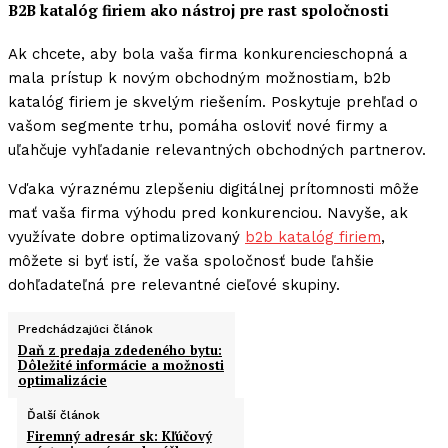
B2B katalóg firiem ako nástroj pre rast spoločnosti
Ak chcete, aby bola vaša firma konkurencieschopná a
mala prístup k novým obchodným možnostiam, b2b
katalóg firiem je skvelým riešením. Poskytuje prehľad o
vašom segmente trhu, pomáha osloviť nové firmy a
uľahčuje vyhľadanie relevantných obchodných partnerov.
Vďaka výraznému zlepšeniu digitálnej prítomnosti môže
mať vaša firma výhodu pred konkurenciou. Navyše, ak
využívate dobre optimalizovaný
b2b katalóg firiem
,
môžete si byť istí, že vaša spoločnosť bude ľahšie
dohľadateľná pre relevantné cieľové skupiny.
Predchádzajúci článok
Daň z predaja zdedeného bytu:
Dôležité informácie a možnosti
optimalizácie
Ďalší článok
Firemný adresár sk: Kľúčový