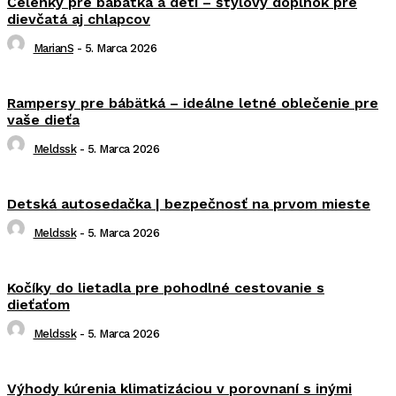
Čelenky pre bábätká a deti – štýlový doplnok pre
dievčatá aj chlapcov
MarianS
-
5. Marca 2026
Rampersy pre bábätká – ideálne letné oblečenie pre
vaše dieťa
Meldssk
-
5. Marca 2026
Detská autosedačka | bezpečnosť na prvom mieste
Meldssk
-
5. Marca 2026
Kočíky do lietadla pre pohodlné cestovanie s
dieťaťom
Meldssk
-
5. Marca 2026
Výhody kúrenia klimatizáciou v porovnaní s inými