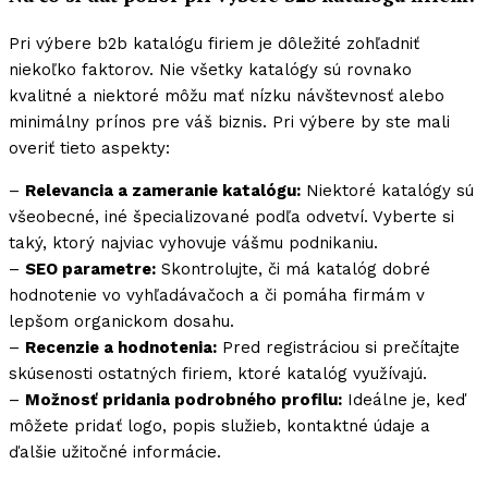
Pri výbere b2b katalógu firiem je dôležité zohľadniť
niekoľko faktorov. Nie všetky katalógy sú rovnako
kvalitné a niektoré môžu mať nízku návštevnosť alebo
minimálny prínos pre váš biznis. Pri výbere by ste mali
overiť tieto aspekty:
–
Relevancia a zameranie katalógu:
Niektoré katalógy sú
všeobecné, iné špecializované podľa odvetví. Vyberte si
taký, ktorý najviac vyhovuje vášmu podnikaniu.
–
SEO parametre:
Skontrolujte, či má katalóg dobré
hodnotenie vo vyhľadávačoch a či pomáha firmám v
lepšom organickom dosahu.
–
Recenzie a hodnotenia:
Pred registráciou si prečítajte
skúsenosti ostatných firiem, ktoré katalóg využívajú.
–
Možnosť pridania podrobného profilu:
Ideálne je, keď
môžete pridať logo, popis služieb, kontaktné údaje a
ďalšie užitočné informácie.