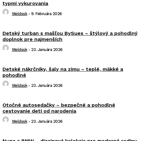
typmi vykurovania
Meldssk
-
9. Februára 2026
Detský turban s mašľou BySues – štýlový a pohodlný
doplnok pre najmenších
Meldssk
-
23. Januára 2026
Detské nákrčníky, šaly na zimu – teplé, mäkké a
pohodlné
Meldssk
-
23. Januára 2026
Otočné autosedačky – bezpečné a pohodlné
cestovanie detí od narodenia
Meldssk
-
23. Januára 2026
Nuna a BMW – dizajnová kolekcia pre moderné rodiny