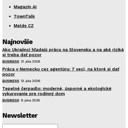
Magazín AI
TownTalk
Melds CZ
Najnovšie
Ako Ukrajinci hľadajú prácu na Slovensku a na aké riziká
si treba dať pozor
BUSINESS
21. júla 2026
Práca v Nemecku cez agentúru: 7 vecí, na ktoré si dať
pozor
BUSINESS
13. júla 2026
Tepelné čerpadlo: moderné, úsporné a ekologické
vykurovanie pre rodinný dom
BUSINESS
9. júna 2026
Newsletter