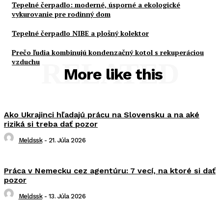
Tepelné čerpadlo: moderné, úsporné a ekologické
vykurovanie pre rodinný dom
Tepelné čerpadlo NIBE a plošný kolektor
Prečo ľudia kombinujú kondenzačný kotol s rekuperáciou
vzduchu
RELATED
More like this
Ako Ukrajinci hľadajú prácu na Slovensku a na aké
riziká si treba dať pozor
Meldssk
-
21. Júla 2026
Práca v Nemecku cez agentúru: 7 vecí, na ktoré si dať
pozor
Meldssk
-
13. Júla 2026