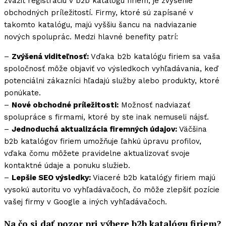
zvážiť registráciu v b2b katalógu firiem, je zvýšenie
obchodných príležitostí. Firmy, ktoré sú zapísané v
takomto katalógu, majú vyššiu šancu na nadviazanie
nových spoluprác. Medzi hlavné benefity patrí:
–
Zvýšená viditeľnosť:
Vďaka b2b katalógu firiem sa vaša
spoločnosť môže objaviť vo výsledkoch vyhľadávania, keď
potenciálni zákazníci hľadajú služby alebo produkty, ktoré
ponúkate.
–
Nové obchodné príležitosti:
Možnosť nadviazať
spolupráce s firmami, ktoré by ste inak nemuseli nájsť.
–
Jednoduchá aktualizácia firemných údajov:
Väčšina
b2b katalógov firiem umožňuje ľahkú úpravu profilov,
vďaka čomu môžete pravidelne aktualizovať svoje
kontaktné údaje a ponuku služieb.
–
Lepšie SEO výsledky:
Viaceré b2b katalógy firiem majú
vysokú autoritu vo vyhľadávačoch, čo môže zlepšiť pozície
vašej firmy v Google a iných vyhľadávačoch.
Na čo si dať pozor pri výbere b2b katalógu firiem?