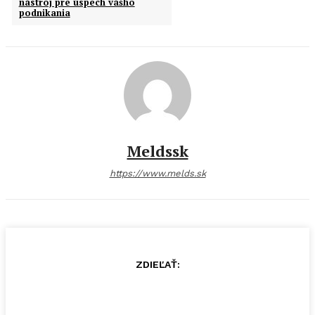
nástroj pre úspech vášho
podnikania
Meldssk
https://www.melds.sk
ZDIEĽAŤ: