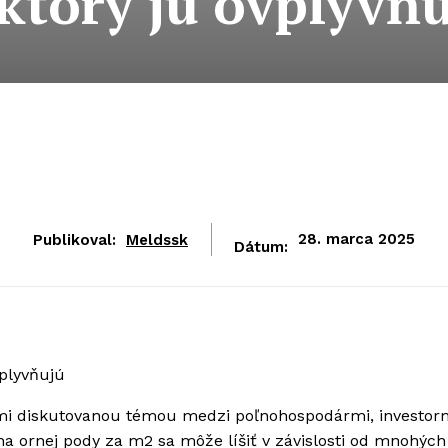
ktory ju ovplyvň
Publikoval:
Meldssk
28. marca 2025
Dátum:
vplyvňujú
ľmi diskutovanou témou medzi poľnohospodármi, investor
na ornej pody za m2 sa môže líšiť v závislosti od mnohých