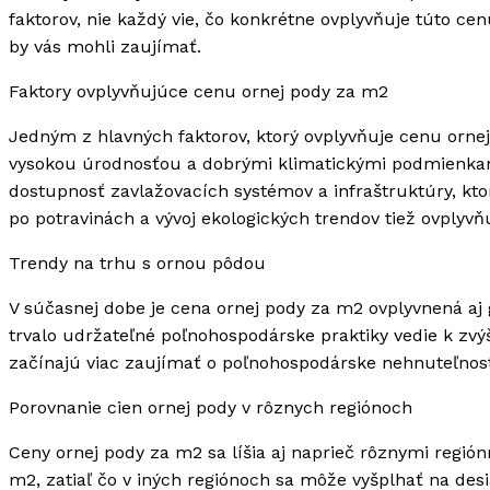
faktorov, nie každý vie, čo konkrétne ovplyvňuje túto ce
by vás mohli zaujímať.
Faktory ovplyvňujúce cenu ornej pody za m2
Jedným z hlavných faktorov, ktorý ovplyvňuje cenu ornej
vysokou úrodnosťou a dobrými klimatickými podmienkam
dostupnosť zavlažovacích systémov a infraštruktúry, kt
po potravinách a vývoj ekologických trendov tiež ovplyv
Trendy na trhu s ornou pôdou
V súčasnej dobe je cena ornej pody za m2 ovplyvnená aj
trvalo udržateľné poľnohospodárske praktiky vedie k zvý
začínajú viac zaujímať o poľnohospodárske nehnuteľnost
Porovnanie cien ornej pody v rôznych regiónoch
Ceny ornej pody za m2 sa líšia aj naprieč rôznymi región
m2, zatiaľ čo v iných regiónoch sa môže vyšplhať na desi