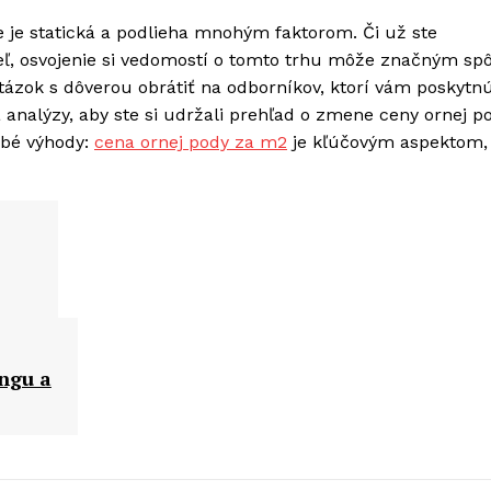
je statická a podlieha mnohým faktorom. Či už ste
teľ, osvojenie si vedomostí o tomto trhu môže značným s
tázok s dôverou obrátiť na odborníkov, ktorí vám poskytn
 analýzy, aby ste si udržali prehľad o zmene ceny ornej p
obé výhody:
cena ornej pody za m2
je kľúčovým aspektom, 
ingu a