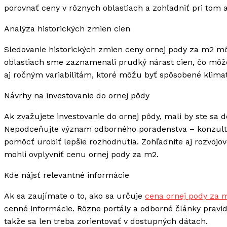
porovnať ceny v rôznych oblastiach a zohľadniť pri tom a
Analýza historických zmien cien
Sledovanie historických zmien ceny ornej pody za m2 mô
oblastiach sme zaznamenali prudký nárast cien, čo môže
aj ročným variabilitám, ktoré môžu byť spôsobené klim
Návrhy na investovanie do ornej pôdy
Ak zvažujete investovanie do ornej pôdy, mali by ste sa
Nepodceňujte význam odborného poradenstva – konzultá
pomôcť urobiť lepšie rozhodnutia. Zohľadnite aj rozvojové
mohli ovplyvniť cenu ornej pody za m2.
Kde nájsť relevantné informácie
Ak sa zaujímate o to, ako sa určuje
cena ornej pody za 
cenné informácie. Rôzne portály a odborné články pravi
takže sa len treba zorientovať v dostupných dátach.