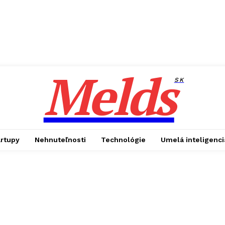
Melds
SK
artupy
Nehnuteľnosti
Technológie
Umelá inteligenci