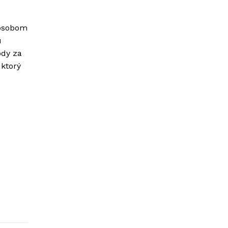
pôsobom
ú
ody za
ktorý