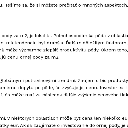
nu. Tešíme sa, že si môžete prečítať o mnohých aspektoch,
 pody za m2, je lokalita. Poľnohospodárska pôda v oblasti
i má tendenciu byť drahšia. Ďalším dôležitým faktorom 
orá môže významne zlepšiť produktivitu pôdy. Okrem toho,
ňujú cenu ornej pody za m2.
 globálnymi potravinovými trendmi. Záujem o bio produkty
šenému dopytu po pôde, čo zvyšuje jej cenu. Investori sa 
i, čo môže mať za následok ďalšie zvýšenie cenového tlak
mi. V niektorých oblastiach môže byť cena len niekoľko eu
atky eur. Ak sa zaujímate o investovanie do ornej pôdy, je