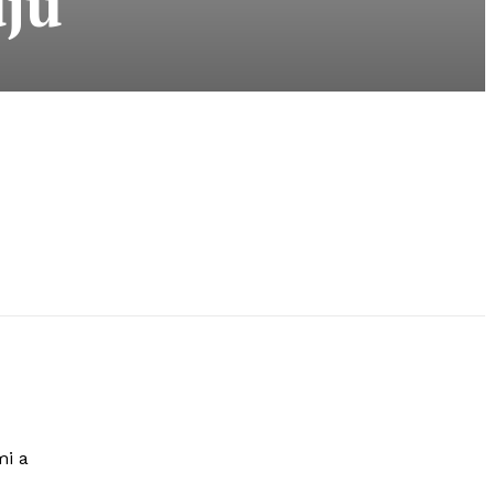
ujú
mi a