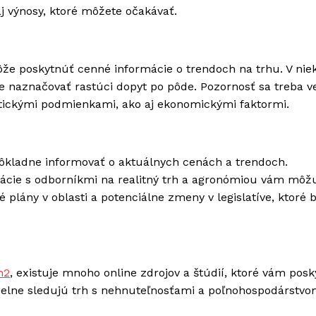
j výnosy, ktoré môžete očakávať.
že poskytnúť cenné informácie o trendoch na trhu. V nie
 naznačovať rastúci dopyt po pôde. Pozornosť sa treba v
atickými podmienkami, ako aj ekonomickými faktormi.
 dôkladne informovať o aktuálnych cenách a trendoch.
cie s odborníkmi na realitný trh a agronómiou vám môž
 plány v oblasti a potenciálne zmeny v legislatíve, ktoré 
m2
, existuje mnoho online zdrojov a štúdií, ktoré vám posk
delne sledujú trh s nehnuteľnosťami a poľnohospodárstvo