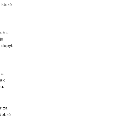
 ktoré
ach s
je
 dopyt
 a
tak
u.
r za
 dobré