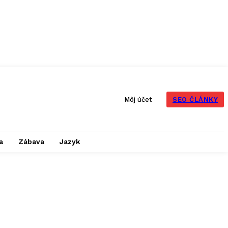
SEO ČLÁNKY
Môj účet
a
Zábava
Jazyk