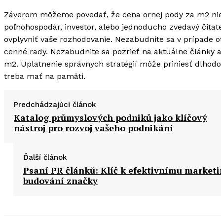
Záverom môžeme povedať, že cena ornej pody za m2 nie 
poľnohospodár, investor, alebo jednoducho zvedavý čita
ovplyvniť vaše rozhodovanie. Nezabudnite sa v prípade o
cenné rady. Nezabudnite sa pozrieť na aktuálne články a
m2. Uplatnenie správnych stratégií môže priniesť dlhod
treba mať na pamäti.
Predchádzajúci článok
Katalog průmyslových podniků jako klíčový
nástroj pro rozvoj vašeho podnikání
Ďalší článok
Psaní PR článků: Klíč k efektivnímu market
budování značky