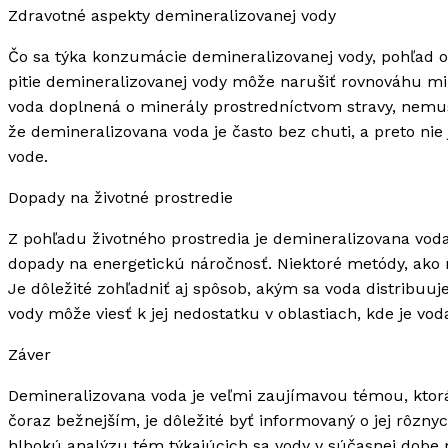
Zdravotné aspekty demineralizovanej vody
Čo sa týka konzumácie demineralizovanej vody, pohľad odb
pitie demineralizovanej vody môže narušiť rovnováhu min
voda doplnená o minerály prostredníctvom stravy, nemus
že demineralizovana voda je často bez chuti, a preto nie
vode.
Dopady na životné prostredie
Z pohľadu životného prostredia je demineralizovana v
dopady na energetickú náročnosť. Niektoré metódy, ako na
Je dôležité zohľadniť aj spôsob, akým sa voda distribuu
vody môže viesť k jej nedostatku v oblastiach, kde je vod
Záver
Demineralizovana voda je veľmi zaujímavou témou, ktorá
čoraz bežnejším, je dôležité byť informovaný o jej rôzny
hlbokú analýzu tém týkajúcich sa vody v súčasnej dobe 