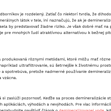
orníkov je rozdelený. Zatiaľ čo niektorí tvrdia, že dlhod
erálnych látok v tele, iní naznačujú, že ak je deminerali
ela by predstavovať žiadne riziko. Je však dobré mať na 
 je pre mnohých ľudí atraktívnou alternatívou k bežnej pit
oda produkovaná rôznymi metódami, ktoré môžu mať rôzne
príklad ultrafiltrovanie, sú šetrnejšie k životnému prost
je a spotrebúva, pretože nadmerné používanie demineraliz
a vzácna.
 si zaslúži pozornosť. Keďže sa proces demineralizácie s
ch aplikáciách, výhodách a nevýhodách. Pre viac informácií
nezabudnite navštíviť článok o
demineralizovanej vode
, k