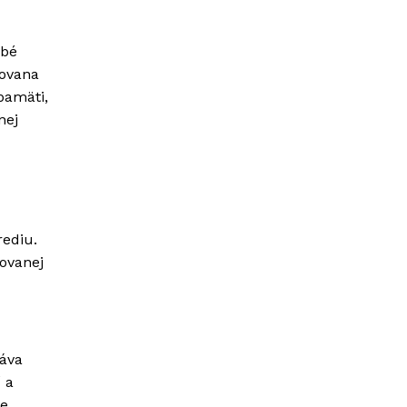
obé
zovana
pamäti,
nej
rediu.
ovanej
táva
 a
de