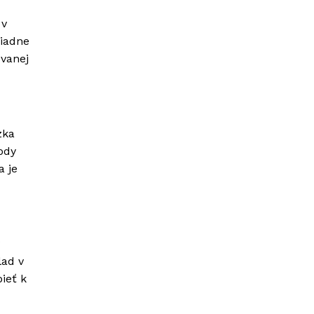
 v
žiadne
ovanej
zka
ody
a je
lad v
ieť k