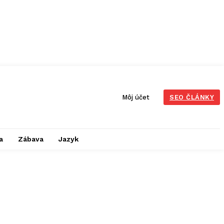
Môj účet
SEO ČLÁNKY
a
Zábava
Jazyk