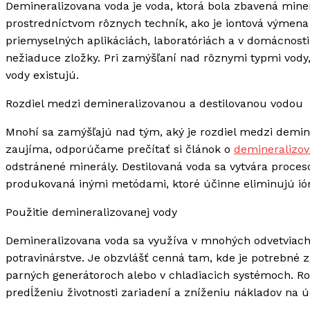
Demineralizovana voda je voda, ktorá bola zbavená miner
prostredníctvom rôznych techník, ako je iontová výmena 
priemyselných aplikáciách, laboratóriách a v domácnost
nežiaduce zložky. Pri zamýšľaní nad rôznymi typmi vody,
vody existujú.
Rozdiel medzi demineralizovanou a destilovanou vodou
Mnohí sa zamýšľajú nad tým, aký je rozdiel medzi demin
zaujíma, odporúčame prečítať si článok o
demineralizov
odstránené minerály. Destilovaná voda sa vytvára proces
produkovaná inými metódami, ktoré účinne eliminujú ió
Použitie demineralizovanej vody
Demineralizovana voda sa využíva v mnohých odvetviach,
potravinárstve. Je obzvlášť cenná tam, kde je potrebné z
parných generátoroch alebo v chladiacich systémoch. Ro
predĺženiu životnosti zariadení a zníženiu nákladov na 