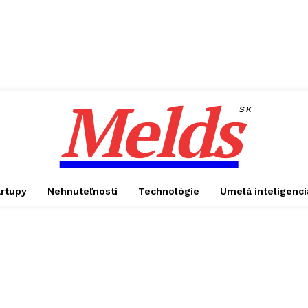
Melds
SK
artupy
Nehnuteľnosti
Technológie
Umelá inteligenci