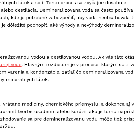
álnych látok a solí. Tento proces sa zvyčajne dosahuje
alebo destilácia. Demineralizovana voda sa často používa
iach, kde je potrebné zabezpečiť, aby voda neobsahovala 
 je dôležité pochopiť, aké výhody a nevýhody demineraliz
eralizovanou vodou a destilovanou vodou. Ak vás táto otá
anej vode
. Hlavným rozdielom je v procese, ktorým sú z v
om varenia a kondenzácie, zatiaľ čo demineralizovana vod
ny minerálnych látok.
 vrátane medicíny, chemického priemyslu, a dokonca aj v
abrániť tvorbe usadenín alebo korózii, ako je tomu naprík
zhodovanie sa pre demineralizovanu vodu môže tiež prisp
údržbu.