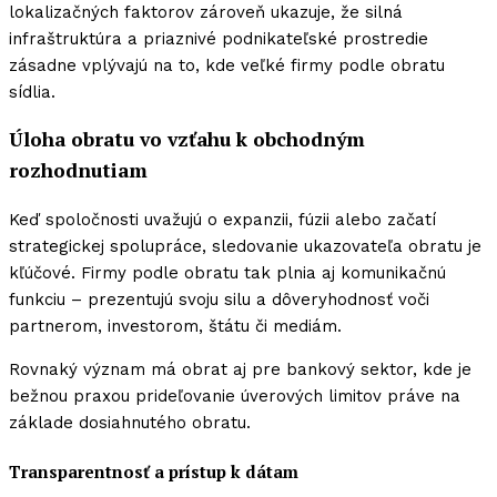
lokalizačných faktorov zároveň ukazuje, že silná
infraštruktúra a priaznivé podnikateľské prostredie
zásadne vplývajú na to, kde veľké firmy podle obratu
sídlia.
Úloha obratu vo vzťahu k obchodným
rozhodnutiam
Keď spoločnosti uvažujú o expanzii, fúzii alebo začatí
strategickej spolupráce, sledovanie ukazovateľa obratu je
kľúčové. Firmy podle obratu tak plnia aj komunikačnú
funkciu – prezentujú svoju silu a dôveryhodnosť voči
partnerom, investorom, štátu či mediám.
Rovnaký význam má obrat aj pre bankový sektor, kde je
bežnou praxou prideľovanie úverových limitov práve na
základe dosiahnutého obratu.
Transparentnosť a prístup k dátam