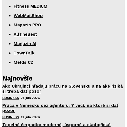
Fitness MEDIUM
WebMailShop
Magazín PRO
AllTheBest
Magazín AI
TownTalk
Melds CZ
Najnovšie
Ako Ukrajinci hľadajú prácu na Slovensku a na aké riziká
si treba dať pozor
BUSINESS
21. júla 2026
Práca v Nemecku cez agentúru: 7 vecí, na ktoré si dať
pozor
BUSINESS
13. júla 2026
Tepelné čerpadlo: moderné, úsporné a ekologické