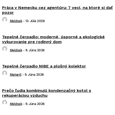
Práca v Nemecku cez agentúru: 7 vecí, na ktoré si dať
pozor
Meldssk
-
13. Júla 2026
Tepelné čerpadlo: moderné, úsporné a ekologické
vykurovanie pre rodinný dom
Meldssk
-
9. Júna 2026
Tepelné čerpadlo NIBE a plošný kolektor
MarianS
-
9. Júna 2026
Prečo ľudia kombinujú kondenzačný kotol s
rekuperáciou vzduchu
Meldssk
-
9. Júna 2026