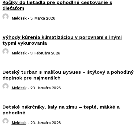
Kočíky do lietadla pre pohodlné cestovanie s
dieťaťom
Meldssk
-
5. Marca 2026
Výhody kúrenia klimatizáciou v porovnaní s inými
typmi vykurovania
Meldssk
-
9. Februára 2026
Detský turban s mašľou BySues – štýlový a pohodlný
doplnok pre najmenších
Meldssk
-
23. Januára 2026
Detské nákrčníky, šaly na zimu – teplé, mäkké a
pohodlné
Meldssk
-
23. Januára 2026