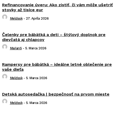
Refinancovanie úveru: Ako zistiť, či vám môže ušetriť
stovky až tisíce eur
Meldssk
-
27. Apríla 2026
Čelenky pre bábätká a deti – štýlový doplnok pre
dievčatá aj chlapcov
MarianS
-
5. Marca 2026
Rampersy pre bábätká – ideálne letné oblečenie pre
vaše dieťa
Meldssk
-
5. Marca 2026
Detská autosedačka | bezpečnosť na prvom mieste
Meldssk
-
5. Marca 2026