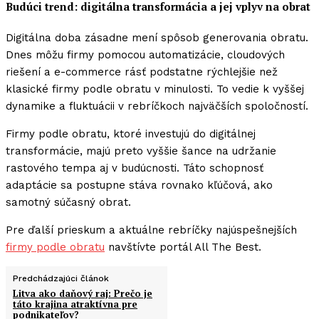
Budúci trend: digitálna transformácia a jej vplyv na obrat
Digitálna doba zásadne mení spôsob generovania obratu.
Dnes môžu firmy pomocou automatizácie, cloudových
riešení a e-commerce rásť podstatne rýchlejšie než
klasické firmy podle obratu v minulosti. To vedie k vyššej
dynamike a fluktuácii v rebríčkoch najväčších spoločností.
Firmy podle obratu, ktoré investujú do digitálnej
transformácie, majú preto vyššie šance na udržanie
rastového tempa aj v budúcnosti. Táto schopnosť
adaptácie sa postupne stáva rovnako kľúčová, ako
samotný súčasný obrat.
Pre ďalší prieskum a aktuálne rebríčky najúspešnejších
firmy podle obratu
navštívte portál All The Best.
Predchádzajúci článok
Litva ako daňový raj: Prečo je
táto krajina atraktívna pre
podnikateľov?