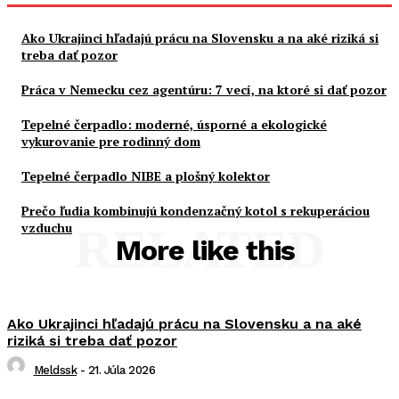
Ako Ukrajinci hľadajú prácu na Slovensku a na aké riziká si
treba dať pozor
Práca v Nemecku cez agentúru: 7 vecí, na ktoré si dať pozor
Tepelné čerpadlo: moderné, úsporné a ekologické
vykurovanie pre rodinný dom
Tepelné čerpadlo NIBE a plošný kolektor
Prečo ľudia kombinujú kondenzačný kotol s rekuperáciou
vzduchu
RELATED
More like this
Ako Ukrajinci hľadajú prácu na Slovensku a na aké
riziká si treba dať pozor
Meldssk
-
21. Júla 2026