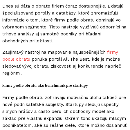
Dnes sú dáta o obrate firiem čoraz dostupnejšie. Existujú
špecializované portály a databázy, ktoré zhromažďujú
informácie o tom, ktoré firmy podle obratu dominujú vo
vybranom segmente. Tieto nástroje využívajú odborníci na
trhové analýzy aj samotné podniky pri hľadaní
obchodných príležitostí.
Zaujímavý nástroj na mapovanie najúspešnejších
firmy
podle obratu
ponúka portál All The Best, kde je možné
sledovať vývoj obratu, ziskovosti aj konkurencie naprieč
regiónmi.
Firmy podle obratu ako benchmark pre startupy
Firmy podle obratu zohrávajú motivačnú úlohu taktiež pre
nové podnikateľské subjekty. Startupy sledujú úspechy
silných hráčov a často berú ich obchodný model ako
základ pre vlastnú expanziu. Okrem toho ukazujú mladým
podnikateľom, aké sú reálne ciele, ktoré možno dosiahnuť