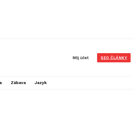
Môj účet
SEO ČLÁNKY
a
Zábava
Jazyk