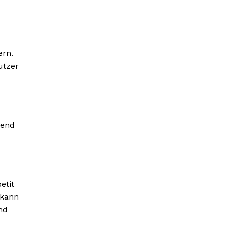
ern.
utzer
dend
etit
 kann
nd