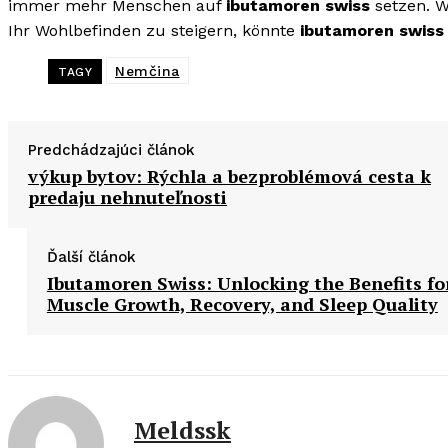
immer mehr Menschen auf
ibutamoren swiss
setzen. W
Ihr Wohlbefinden zu steigern, könnte
ibutamoren swiss
Nemčina
TAGY
Predchádzajúci článok
výkup bytov: Rýchla a bezproblémová cesta k
predaju nehnuteľnosti
Ďalší článok
Ibutamoren Swiss: Unlocking the Benefits fo
Muscle Growth, Recovery, and Sleep Quality
Meldssk