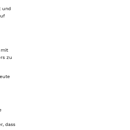
t und
ruf
 mit
ers zu
leute
e
r, dass