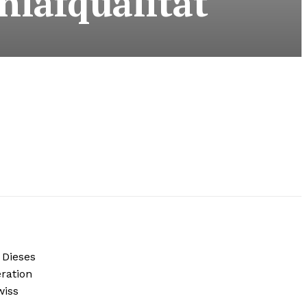
hlafqualität
 Dieses
ration
wiss