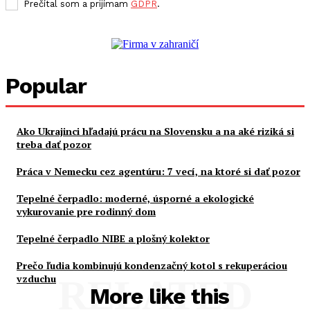
Prečítal som a prijímam
GDPR
.
Popular
Ako Ukrajinci hľadajú prácu na Slovensku a na aké riziká si
treba dať pozor
Práca v Nemecku cez agentúru: 7 vecí, na ktoré si dať pozor
Tepelné čerpadlo: moderné, úsporné a ekologické
vykurovanie pre rodinný dom
Tepelné čerpadlo NIBE a plošný kolektor
Prečo ľudia kombinujú kondenzačný kotol s rekuperáciou
vzduchu
RELATED
More like this