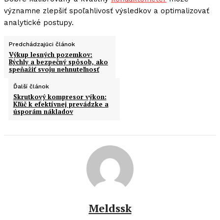
významne zlepšiť spoľahlivosť výsledkov a optimalizovať
analytické postupy.
Predchádzajúci článok
Výkup lesných pozemkov:
Rýchly a bezpečný spôsob, ako
speňažiť svoju nehnuteľnosť
Ďalší článok
Skrutkový kompresor výkon:
Kľúč k efektívnej prevádzke a
úsporám nákladov
Meldssk