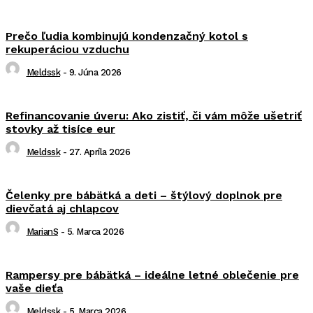
Prečo ľudia kombinujú kondenzačný kotol s
rekuperáciou vzduchu
Meldssk
-
9. Júna 2026
Refinancovanie úveru: Ako zistiť, či vám môže ušetriť
stovky až tisíce eur
Meldssk
-
27. Apríla 2026
Čelenky pre bábätká a deti – štýlový doplnok pre
dievčatá aj chlapcov
MarianS
-
5. Marca 2026
Rampersy pre bábätká – ideálne letné oblečenie pre
vaše dieťa
Meldssk
-
5. Marca 2026