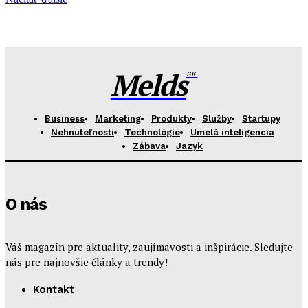
Melds
SK
Business
Marketing
Produkty
Služby
Startupy
Nehnuteľnosti
Technológie
Umelá inteligencia
Zábava
Jazyk
O nás
Váš magazín pre aktuality, zaujímavosti a inšpirácie. Sledujte
nás pre najnovšie články a trendy!
Kontakt