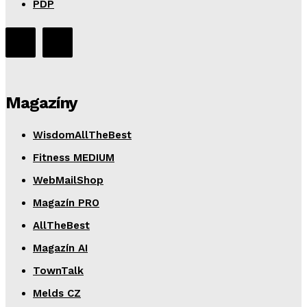
PDP
Magazíny
WisdomAllTheBest
Fitness MEDIUM
WebMailShop
Magazín PRO
AllTheBest
Magazín AI
TownTalk
Melds CZ