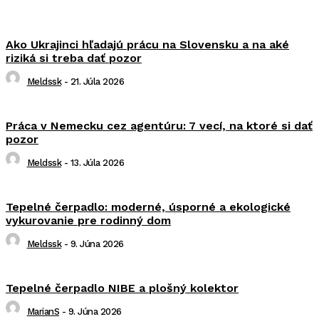
Ako Ukrajinci hľadajú prácu na Slovensku a na aké
riziká si treba dať pozor
Meldssk
-
21. Júla 2026
Práca v Nemecku cez agentúru: 7 vecí, na ktoré si dať
pozor
Meldssk
-
13. Júla 2026
Tepelné čerpadlo: moderné, úsporné a ekologické
vykurovanie pre rodinný dom
Meldssk
-
9. Júna 2026
Tepelné čerpadlo NIBE a plošný kolektor
MarianS
-
9. Júna 2026