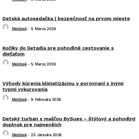
Detská autosedačka | bezpečnosť na prvom mieste
Meldssk
-
5. Marca 2026
Kočíky do lietadla pre pohodlné cestovanie s
dieťaťom
Meldssk
-
5. Marca 2026
Výhody kúrenia klimatizáciou v porovnaní s inými
typmi vykurovania
Meldssk
-
9. Februára 2026
Detský turban s mašľou BySues – štýlový a pohodlný
doplnok pre najmenších
Meldssk
-
23. Januára 2026