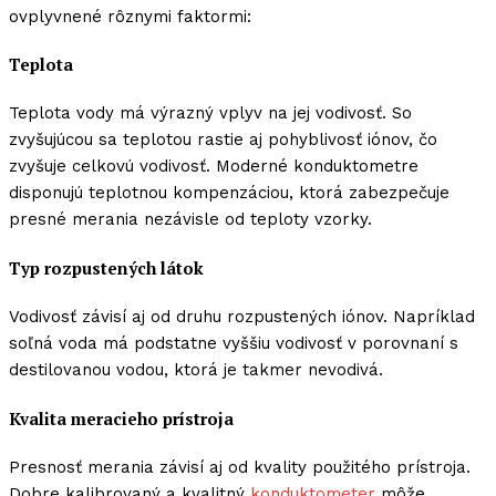
ovplyvnené rôznymi faktormi:
Teplota
Teplota vody má výrazný vplyv na jej vodivosť. So
zvyšujúcou sa teplotou rastie aj pohyblivosť iónov, čo
zvyšuje celkovú vodivosť. Moderné konduktometre
disponujú teplotnou kompenzáciou, ktorá zabezpečuje
presné merania nezávisle od teploty vzorky.
Typ rozpustených látok
Vodivosť závisí aj od druhu rozpustených iónov. Napríklad
soľná voda má podstatne vyššiu vodivosť v porovnaní s
destilovanou vodou, ktorá je takmer nevodivá.
Kvalita meracieho prístroja
Presnosť merania závisí aj od kvality použitého prístroja.
Dobre kalibrovaný a kvalitný
konduktometer
môže