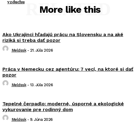
vzduchu
RELATED
More like this
Ako Ukrajinci hľadajú prácu na Slovensku a na aké
riziká si treba dať pozor
Meldssk
-
21. Júla 2026
Práca v Nemecku cez agentúru: 7 vecí, na ktoré si dať
pozor
Meldssk
-
13. Júla 2026
Tepelné čerpadlo: moderné, úsporné a ekologické
vykurovanie pre rodinný dom
Meldssk
-
9. Júna 2026