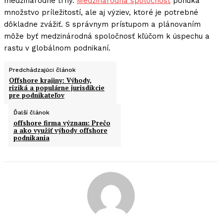
medzinárodné trhy.
Medzinárodná spoločnosť
ponúka
množstvo príležitostí, ale aj výziev, ktoré je potrebné
dôkladne zvážiť. S správnym prístupom a plánovaním
môže byť medzinárodná spoločnosť kľúčom k úspechu a
rastu v globálnom podnikaní.
Predchádzajúci článok
Offshore krajiny: Výhody,
riziká a populárne jurisdikcie
pre podnikateľov
Ďalší článok
offshore firma význam: Prečo
a ako využiť výhody offshore
podnikania