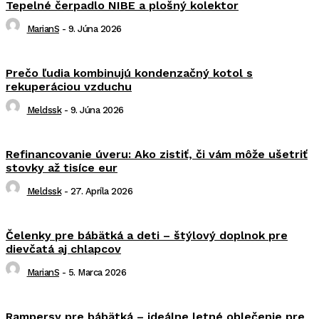
Tepelné čerpadlo NIBE a plošný kolektor
MarianS
-
9. Júna 2026
Prečo ľudia kombinujú kondenzačný kotol s
rekuperáciou vzduchu
Meldssk
-
9. Júna 2026
Refinancovanie úveru: Ako zistiť, či vám môže ušetriť
stovky až tisíce eur
Meldssk
-
27. Apríla 2026
Čelenky pre bábätká a deti – štýlový doplnok pre
dievčatá aj chlapcov
MarianS
-
5. Marca 2026
Rampersy pre bábätká – ideálne letné oblečenie pre