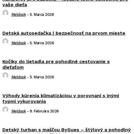
vaše dieťa
Meldssk
-
5. Marca 2026
Detská autosedačka | bezpečnosť na prvom mieste
Meldssk
-
5. Marca 2026
Kočíky do lietadla pre pohodlné cestovanie s
dieťaťom
Meldssk
-
5. Marca 2026
Výhody kúrenia klimatizáciou v porovnaní s inými
typmi vykurovania
Meldssk
-
9. Februára 2026
Detský turban s mašľou BySues – štýlový a pohodlný