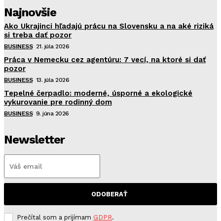
Najnovšie
Ako Ukrajinci hľadajú prácu na Slovensku a na aké riziká
si treba dať pozor
BUSINESS
21. júla 2026
Práca v Nemecku cez agentúru: 7 vecí, na ktoré si dať
pozor
BUSINESS
13. júla 2026
Tepelné čerpadlo: moderné, úsporné a ekologické
vykurovanie pre rodinný dom
BUSINESS
9. júna 2026
Newsletter
ODOBERAŤ
Prečítal som a prijímam
GDPR
.