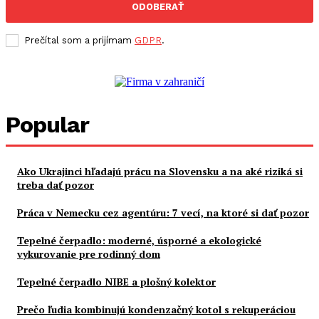
ODOBERAŤ
Prečítal som a prijímam
GDPR
.
Popular
Ako Ukrajinci hľadajú prácu na Slovensku a na aké riziká si
treba dať pozor
Práca v Nemecku cez agentúru: 7 vecí, na ktoré si dať pozor
Tepelné čerpadlo: moderné, úsporné a ekologické
vykurovanie pre rodinný dom
Tepelné čerpadlo NIBE a plošný kolektor
Prečo ľudia kombinujú kondenzačný kotol s rekuperáciou