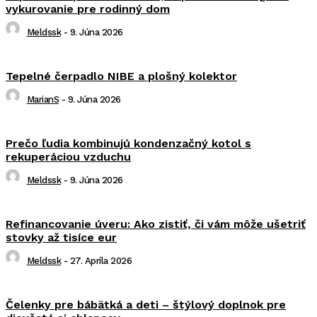
vykurovanie pre rodinný dom
Meldssk
-
9. Júna 2026
Tepelné čerpadlo NIBE a plošný kolektor
MarianS
-
9. Júna 2026
Prečo ľudia kombinujú kondenzačný kotol s
rekuperáciou vzduchu
Meldssk
-
9. Júna 2026
Refinancovanie úveru: Ako zistiť, či vám môže ušetriť
stovky až tisíce eur
Meldssk
-
27. Apríla 2026
Čelenky pre bábätká a deti – štýlový doplnok pre