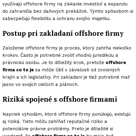
využívajú offshore firmy na získanie investícií a expanziu
do zahraničia bez daňových prekážok. Týmto spôsobom si
zabezpečujú flexibilitu a ochranu svojho majetku.
Postup pri zakladaní offshore firmy
Založenie offshore firmy je proces, ktorý zahŕňa niekoľko
krokov. Často je potrebné zvoliť vhodnú jurisdikciu a
právnickú osobu. Je to dôležitý krok, pretože
offshore
firma co to je
sa môže líšiť v závislosti od zvolených
krajín a ich legislatívy. Pri zakladaní je tiež potrebné mať
jasno vo svojich cieľoch a plánoch.
Riziká spojené s offshore firmami
Napriek výhodám, ktoré offshore firmy ponúkajú, existujú
aj riziká. Tieto môžu zahŕňať reputačné riziko a
potenciálne právne problémy. Preto je dôležité si
uvedomiť, že
offshore firma co to je
by mala byť