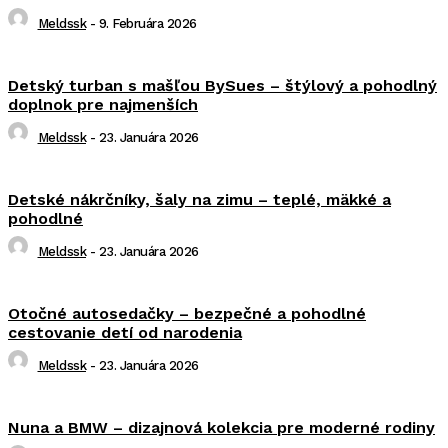
Meldssk
-
9. Februára 2026
Detský turban s mašľou BySues – štýlový a pohodlný
doplnok pre najmenších
Meldssk
-
23. Januára 2026
Detské nákrčníky, šaly na zimu – teplé, mäkké a
pohodlné
Meldssk
-
23. Januára 2026
Otočné autosedačky – bezpečné a pohodlné
cestovanie detí od narodenia
Meldssk
-
23. Januára 2026
Nuna a BMW – dizajnová kolekcia pre moderné rodiny