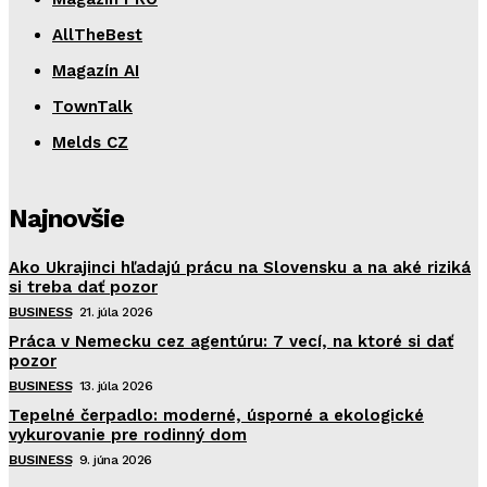
AllTheBest
Magazín AI
TownTalk
Melds CZ
Najnovšie
Ako Ukrajinci hľadajú prácu na Slovensku a na aké riziká
si treba dať pozor
BUSINESS
21. júla 2026
Práca v Nemecku cez agentúru: 7 vecí, na ktoré si dať
pozor
BUSINESS
13. júla 2026
Tepelné čerpadlo: moderné, úsporné a ekologické
vykurovanie pre rodinný dom
BUSINESS
9. júna 2026