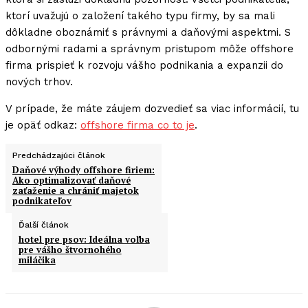
ktorí uvažujú o založení takého typu firmy, by sa mali
dôkladne oboznámiť s právnymi a daňovými aspektmi. S
odbornými radami a správnym pristupom môže offshore
firma prispieť k rozvoju vášho podnikania a expanzii do
nových trhov.
V prípade, že máte záujem dozvedieť sa viac informácií, tu
je opäť odkaz:
offshore firma co to je
.
Predchádzajúci článok
Daňové výhody offshore firiem:
Ako optimalizovať daňové
zaťaženie a chrániť majetok
podnikateľov
Ďalší článok
hotel pre psov: Ideálna voľba
pre vášho štvornohého
miláčika