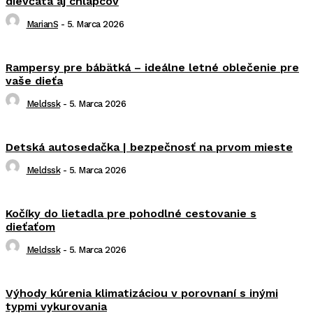
dievčatá aj chlapcov
MarianS
-
5. Marca 2026
Rampersy pre bábätká – ideálne letné oblečenie pre
vaše dieťa
Meldssk
-
5. Marca 2026
Detská autosedačka | bezpečnosť na prvom mieste
Meldssk
-
5. Marca 2026
Kočíky do lietadla pre pohodlné cestovanie s
dieťaťom
Meldssk
-
5. Marca 2026
Výhody kúrenia klimatizáciou v porovnaní s inými
typmi vykurovania