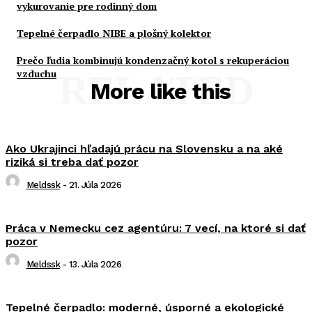
vykurovanie pre rodinný dom
Tepelné čerpadlo NIBE a plošný kolektor
Prečo ľudia kombinujú kondenzačný kotol s rekuperáciou
vzduchu
RELATED
More like this
Ako Ukrajinci hľadajú prácu na Slovensku a na aké
riziká si treba dať pozor
Meldssk
-
21. Júla 2026
Práca v Nemecku cez agentúru: 7 vecí, na ktoré si dať
pozor
Meldssk
-
13. Júla 2026
Tepelné čerpadlo: moderné, úsporné a ekologické