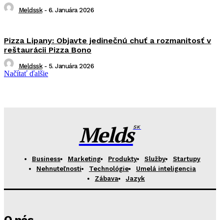
Meldssk
-
6. Januára 2026
Pizza Lipany: Objavte jedinečnú chuť a rozmanitosť v
reštaurácii Pizza Bono
Meldssk
-
5. Januára 2026
Načítať ďalšie
Melds
SK
Business
Marketing
Produkty
Služby
Startupy
Nehnuteľnosti
Technológie
Umelá inteligencia
Zábava
Jazyk
O nás