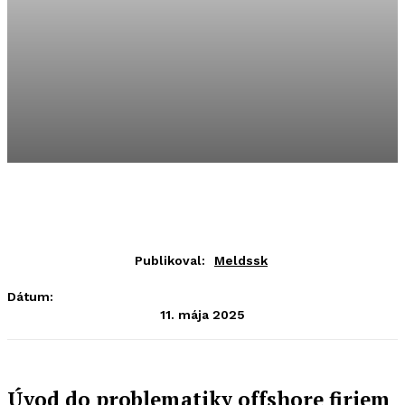
Publikoval:
Meldssk
Dátum:
11. mája 2025
Úvod do problematiky offshore firiem