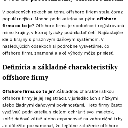
V posledných rokoch sa téma offshore firiem stala čoraz
populárnejšou. Mnoho podnikateľov sa pýta:
offshore
firma co to je
? Offshore firma je spoločnosť registrovaná
mimo krajiny, v ktorej fyzicky podnikateľ čelí. Najčastejšie
ide o krajiny s priaznivým daňovým systémom. V
nasledujúcich odsekoch si podrobne vysvetlíme, čo
offshore firma znamená a aké výhody môže priniesť.
Definícia a základné charakteristiky
offshore firmy
Offshore firma co to je
? Základnou charakteristikou
offshore firmy je jej registrácia v jurisdikciách s nízkymi
alebo žiadnymi daňovými povinnosťami. Tieto firmy často
využívajú podnikatelia s cieľom ochrániť svoj majetok,
znížiť daňovú záťaž alebo expandovať na zahraničné trhy.
Je dôležité poznamenať, že legálne založenie offshore