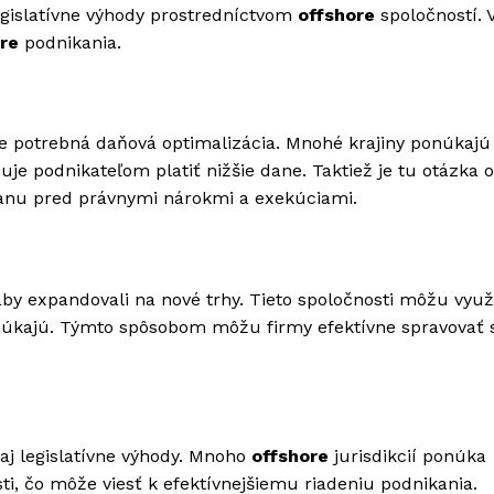
legislatívne výhody prostredníctvom
offshore
spoločností. 
re
podnikania.
e potrebná daňová optimalizácia. Mnohé krajiny ponúkajú
e podnikateľom platiť nižšie dane. Taktiež je tu otázka 
anu pred právnymi nárokmi a exekúciami.
by expandovali na nové trhy. Tieto spoločnosti môžu využ
núkajú. Týmto spôsobom môžu firmy efektívne spravovať 
aj legislatívne výhody. Mnoho
offshore
jurisdikcií ponúka
i, čo môže viesť k efektívnejšiemu riadeniu podnikania.