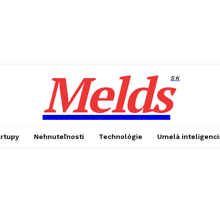
Melds
SK
artupy
Nehnuteľnosti
Technológie
Umelá inteligenci