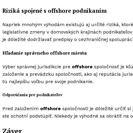
Riziká spojené s offshore podnikaním
Napriek mnohým výhodám existujú aj určité riziká, ktoré
legislatívne zmeny v domovských krajinách podnikateľ
je dôležité dodržiavať predpisy o cezhraničnej spoluprá
Hľadanie správneho offshore miesta
Výber správnej jurisdikcie pre
offshore
spoločnosť je kľú
založenie a prevádzku spoločnosti, ako aj reputácia jur
tú najlepšiu voľbu pre svoje podnikanie.
Odporúčania pre podnikateľov
Pred založením
offshore
spoločnosti je dôležité určiť si
ste ochotní podstúpiť. Niekedy je výhodné sa obrátiť na 
Záver