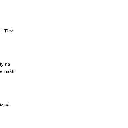
i. Tiež
dy na
e našli
iziká