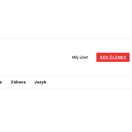
Môj účet
SEO ČLÁNKY
a
Zábava
Jazyk