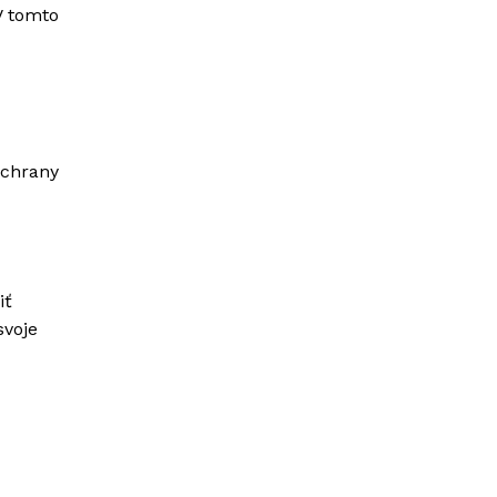
V tomto
ochrany
iť
svoje