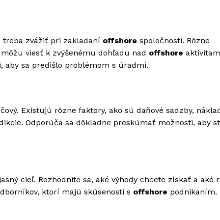
 treba zvážiť pri zakladaní
offshore
spoločnosti. Rôzne
ov môžu viesť k zvýšenému dohľadu nad
offshore
aktivitam
ci, aby sa predišlo problémom s úradmi.
čový. Existujú rôzne faktory, ako sú daňové sadzby, nákla
isdikcie. Odporúča sa dôkladne preskúmať možnosti, aby st
 jasný cieľ. Rozhodnite sa, aké výhody chcete získať a aké r
odborníkov, ktorí majú skúsenosti s
offshore
podnikaním.