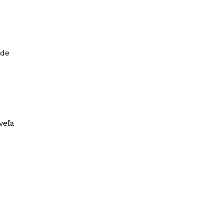
ade
veľa