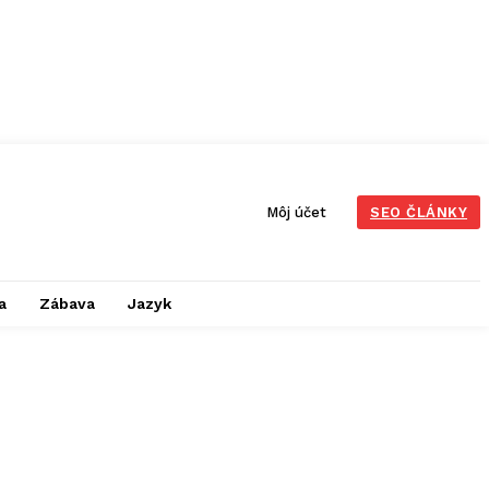
Môj účet
SEO ČLÁNKY
a
Zábava
Jazyk