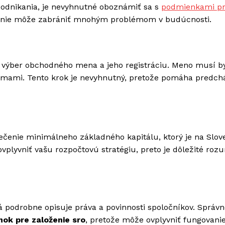
podnikania, je nevyhnutné oboznámiť sa s
podmienkami p
žanie môže zabrániť mnohým problémom v budúcnosti.
výber obchodného mena a jeho registráciu. Meno musí b
irmami. Tento krok je nevyhnutný, pretože pomáha predch
ečenie minimálneho základného kapitálu, ktorý je na Slo
vplyvniť vašu rozpočtovú stratégiu, preto je dôležité roz
podrobne opisuje práva a povinnosti spoločníkov. Správn
ok pre založenie sro
, pretože môže ovplyvniť fungovani