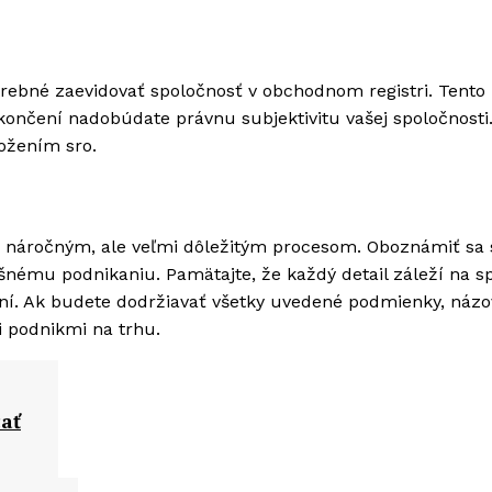
trebné zaevidovať spoločnosť v obchodnom registri. Tento
ončení nadobúdate právnu subjektivitu vašej spoločnosti
ožením sro.
náročným, ale veľmi dôležitým procesom. Oboznámiť sa 
ému podnikaniu. Pamätajte, že každý detail záleží na s
aní. Ak budete dodržiavať všetky uvedené podmienky, názo
 podnikmi na trhu.
čať