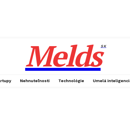
Melds
SK
artupy
Nehnuteľnosti
Technológie
Umelá inteligenci