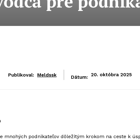
vodca pre podnik
Publikoval:
Meldssk
20. októbra 2025
Dátum:
o
re mnohých podnikateľov dôležitým krokom na ceste k ús