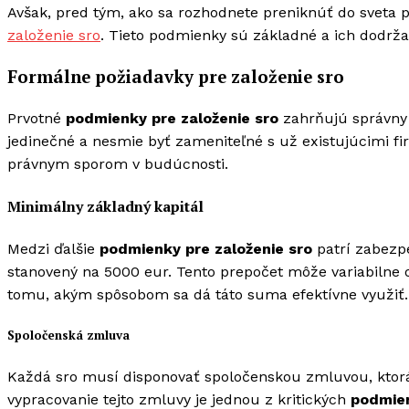
Avšak, pred tým, ako sa rozhodnete preniknúť do sveta 
založenie sro
. Tieto podmienky sú základné a ich dodr
Formálne požiadavky pre založenie sro
Prvotné
podmienky pre založenie sro
zahrňujú správny 
jedinečné a nesmie byť zameniteľné s už existujúcimi f
právnym sporom v budúcnosti.
Minimálny základný kapitál
Medzi ďalšie
podmienky pre založenie sro
patrí zabezp
stanovený na 5000 eur. Tento prepočet môže variabilne o
tomu, akým spôsobom sa dá táto suma efektívne využiť.
Spoločenská zmluva
Každá sro musí disponovať spoločenskou zmluvou, ktorá 
vypracovanie tejto zmluvy je jednou z kritických
podmien