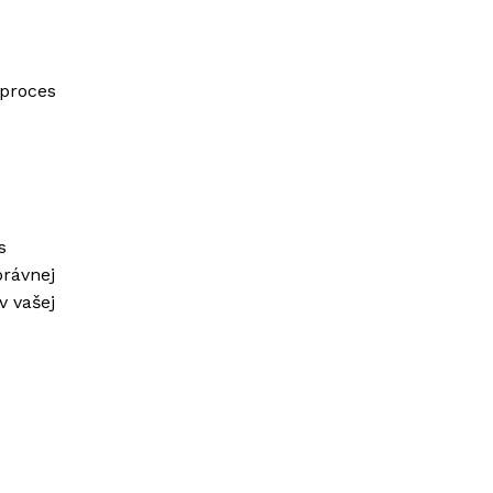
 proces
.
s
právnej
v vašej