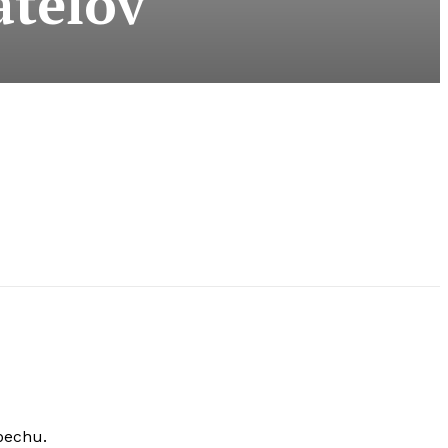
ateľov
pechu.