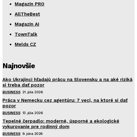
Magazín PRO
AllTheBest
Magazín AI
TownTalk
Melds CZ
Najnovšie
Ako Ukrajinci hľadajú prácu na Slovensku a na aké riziká
si treba dať pozor
BUSINESS
21. júla 2026
Práca v Nemecku cez agentúru: 7 vecí, na ktoré si dať
pozor
BUSINESS
13. júla 2026
Tepelné čerpadlo: moderné, úsporné a ekologické
vykurovanie pre rodinný dom
BUSINESS
9. júna 2026