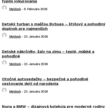
typmi vykurovania
Meldssk
-
9. Februára 2026
Detský turban s mašľou BySues – štýlový a pohodlný
doplnok pre najmenších
Meldssk
-
23. Januára 2026
Detské nákrčníky, šaly na zimu – teplé, mäkké a
pohodlné
Meldssk
-
23. Januára 2026
Otočné autosedačky – bezpečné a pohodlné
cestovanie detí od narodenia
Meldssk
-
23. Januára 2026
Nuna a BMW – dizajnová kolekcia pre moderné rodiny