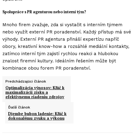
Spolupráce s PR agenturou nebo interní tým?
Mnoho firem zvažuje, zda si vystačit s interním týmem
nebo využít externí PR poradenství. Každý přístup má své
výhody. Externí PR agentura přináší expertízu napříč
obory, kreativní know-how a rozsáhlé mediální kontakty,
zatímco interní tým zajistí rychlou reakci a hlubokou
znalost firemní kultury. Ideálním řešením může být
kombinace obou forem PR poradenství.
Predchádzajúci článok
Optimalizácia výnosov: Kľúč k
maximalizácii zisku a
efektívnemu riadeniu zdrojov
Ďalší článok
Djembe bubon ladenie: Kľúč k
dokonalému zvuku a výkonu