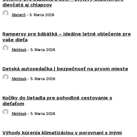
dievčatá aj chlapcov
MarianS
-
5. Marca 2026
Rampersy pre bábätká – ideálne letné oblečenie pre
vaše dieťa
Meldssk
-
5. Marca 2026
Detská autosedačka | bezpečnosť na prvom mieste
Meldssk
-
5. Marca 2026
Kočíky do lietadla pre pohodlné cestovanie s
dieťaťom
Meldssk
-
5. Marca 2026
Výhody kúrenia klimatizáciou v porovnaní s inými