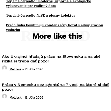
Tepelné čerpadlo: moderné, úsporné a ekologické
vykurovanie pre rodinný dom
Tepelné čerpadlo NIBE a plošný kolektor
Prečo ľudia kombinujú kondenzačný kotol s rekuperáciou
vzduchu
RELATED
More like this
Ako Ukrajinci hľadajú prácu na Slovensku a na aké
riziká si treba dať pozor
Meldssk
-
21. Júla 2026
Práca v Nemecku cez agentúru: 7 vecí, na ktoré si dať
pozor
Meldssk
-
13. Júla 2026