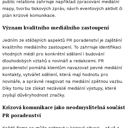
public relations zahrnuje například zpracování mediální
mapy, tvorbu tiskových zpráv, návrh eventových aktivit či
plán krizové komunikace.
Význam kvalitního mediálního zastoupení
Jedním ze stěžejních aspektů PR poradenství je zajištění
kvalitního mediálního zastoupení. To zahrnuje identifikaci
vhodných médií pro konkrétní sdělení i budování
dlouhodobých vztahů s novináři a redakcemi. PR
poradenství pomáhá klientům navazovat pevné mediální
kontakty, vytvářet sdělení, která mají hodnotu pro
novináře, a správně reagovat na mediální zpětnou vazbu.
Díky tomu lze získat nezávislé mediální výstupy, které
zvyšují důvěryhodnost značky.
Krizová komunikace jako neodmyslitelná součást
PR poradenství
Každá firma se může ocitnout v krizové situaci – ať už z