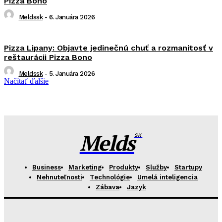
Pizza Bono
Meldssk
-
6. Januára 2026
Pizza Lipany: Objavte jedinečnú chuť a rozmanitosť v
reštaurácii Pizza Bono
Meldssk
-
5. Januára 2026
Načítať ďalšie
Melds
SK
Business
Marketing
Produkty
Služby
Startupy
Nehnuteľnosti
Technológie
Umelá inteligencia
Zábava
Jazyk