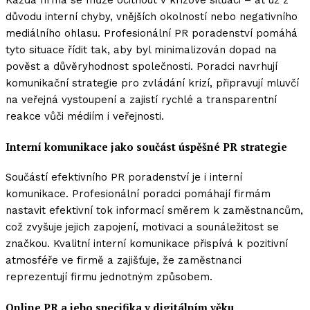
důvodu interní chyby, vnějších okolností nebo negativního
mediálního ohlasu. Profesionální PR poradenství pomáhá
tyto situace řídit tak, aby byl minimalizován dopad na
pověst a důvěryhodnost společnosti. Poradci navrhují
komunikační strategie pro zvládání krizí, připravují mluvčí
na veřejná vystoupení a zajistí rychlé a transparentní
reakce vůči médiím i veřejnosti.
Interní komunikace jako součást úspěšné PR strategie
Součástí efektivního PR poradenství je i interní
komunikace. Profesionální poradci pomáhají firmám
nastavit efektivní tok informací směrem k zaměstnancům,
což zvyšuje jejich zapojení, motivaci a sounáležitost se
značkou. Kvalitní interní komunikace přispívá k pozitivní
atmosféře ve firmě a zajišťuje, že zaměstnanci
reprezentují firmu jednotným způsobem.
Online PR a jeho specifika v digitálním věku