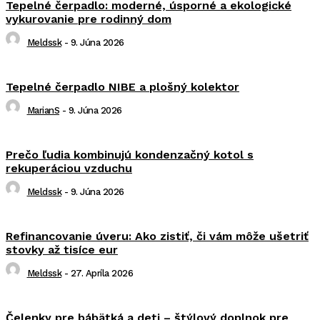
Tepelné čerpadlo: moderné, úsporné a ekologické
vykurovanie pre rodinný dom
Meldssk
-
9. Júna 2026
Tepelné čerpadlo NIBE a plošný kolektor
MarianS
-
9. Júna 2026
Prečo ľudia kombinujú kondenzačný kotol s
rekuperáciou vzduchu
Meldssk
-
9. Júna 2026
Refinancovanie úveru: Ako zistiť, či vám môže ušetriť
stovky až tisíce eur
Meldssk
-
27. Apríla 2026
Čelenky pre bábätká a deti – štýlový doplnok pre