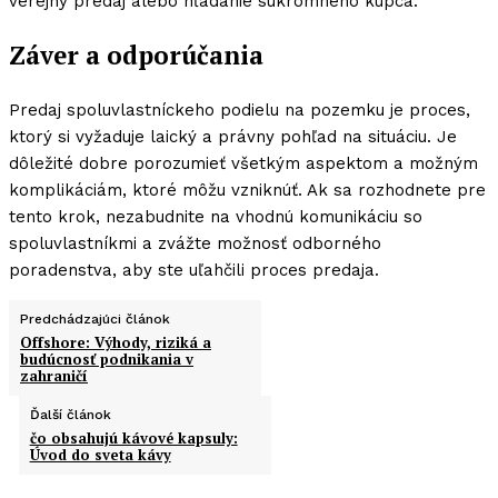
verejný predaj alebo hľadanie súkromného kupca.
Záver a odporúčania
Predaj spoluvlastníckeho podielu na pozemku je proces,
ktorý si vyžaduje laický a právny pohľad na situáciu. Je
dôležité dobre porozumieť všetkým aspektom a možným
komplikáciám, ktoré môžu vzniknúť. Ak sa rozhodnete pre
tento krok, nezabudnite na vhodnú komunikáciu so
spoluvlastníkmi a zvážte možnosť odborného
poradenstva, aby ste uľahčili proces predaja.
Predchádzajúci článok
Offshore: Výhody, riziká a
budúcnosť podnikania v
zahraničí
Ďalší článok
čo obsahujú kávové kapsuly:
Úvod do sveta kávy