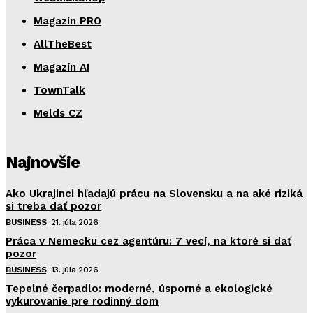
Magazín PRO
AllTheBest
Magazín AI
TownTalk
Melds CZ
Najnovšie
Ako Ukrajinci hľadajú prácu na Slovensku a na aké riziká
si treba dať pozor
BUSINESS
21. júla 2026
Práca v Nemecku cez agentúru: 7 vecí, na ktoré si dať
pozor
BUSINESS
13. júla 2026
Tepelné čerpadlo: moderné, úsporné a ekologické
vykurovanie pre rodinný dom