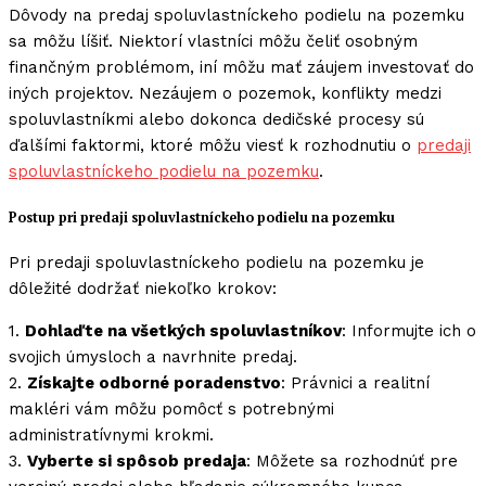
Dôvody na predaj spoluvlastníckeho podielu na pozemku
sa môžu líšiť. Niektorí vlastníci môžu čeliť osobným
finančným problémom, iní môžu mať záujem investovať do
iných projektov. Nezáujem o pozemok, konflikty medzi
spoluvlastníkmi alebo dokonca dedičské procesy sú
ďalšími faktormi, ktoré môžu viesť k rozhodnutiu o
predaji
spoluvlastníckeho podielu na pozemku
.
Postup pri predaji spoluvlastníckeho podielu na pozemku
Pri predaji spoluvlastníckeho podielu na pozemku je
dôležité dodržať niekoľko krokov:
1.
Dohlaďte na všetkých spoluvlastníkov
: Informujte ich o
svojich úmysloch a navrhnite predaj.
2.
Získajte odborné poradenstvo
: Právnici a realitní
makléri vám môžu pomôcť s potrebnými
administratívnymi krokmi.
3.
Vyberte si spôsob predaja
: Môžete sa rozhodnúť pre