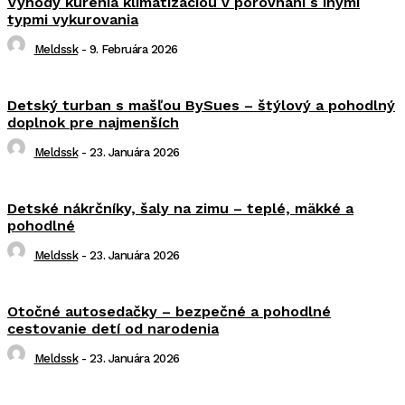
Výhody kúrenia klimatizáciou v porovnaní s inými
typmi vykurovania
Meldssk
-
9. Februára 2026
Detský turban s mašľou BySues – štýlový a pohodlný
doplnok pre najmenších
Meldssk
-
23. Januára 2026
Detské nákrčníky, šaly na zimu – teplé, mäkké a
pohodlné
Meldssk
-
23. Januára 2026
Otočné autosedačky – bezpečné a pohodlné
cestovanie detí od narodenia
Meldssk
-
23. Januára 2026