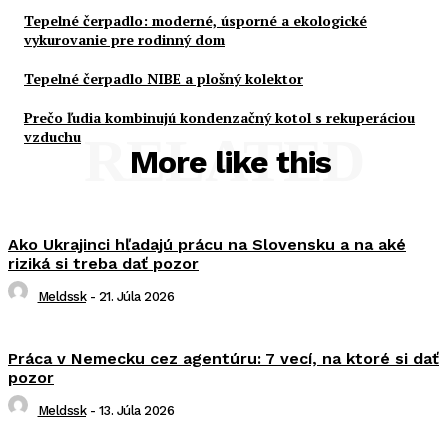
Tepelné čerpadlo: moderné, úsporné a ekologické
vykurovanie pre rodinný dom
Tepelné čerpadlo NIBE a plošný kolektor
Prečo ľudia kombinujú kondenzačný kotol s rekuperáciou
vzduchu
RELATED
More like this
Ako Ukrajinci hľadajú prácu na Slovensku a na aké
riziká si treba dať pozor
Meldssk
-
21. Júla 2026
Práca v Nemecku cez agentúru: 7 vecí, na ktoré si dať
pozor
Meldssk
-
13. Júla 2026