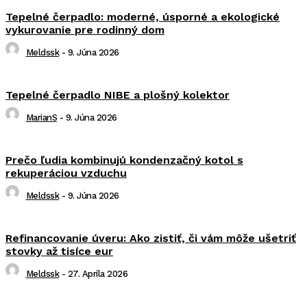
Tepelné čerpadlo: moderné, úsporné a ekologické
vykurovanie pre rodinný dom
Meldssk
-
9. Júna 2026
Tepelné čerpadlo NIBE a plošný kolektor
MarianS
-
9. Júna 2026
Prečo ľudia kombinujú kondenzačný kotol s
rekuperáciou vzduchu
Meldssk
-
9. Júna 2026
Refinancovanie úveru: Ako zistiť, či vám môže ušetriť
stovky až tisíce eur
Meldssk
-
27. Apríla 2026