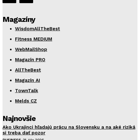
Magazíny
WisdomAllTheBest
Fitness MEDIUM
WebMailShop
Magazín PRO
AllTheBest
Magazín AI
TownTalk
Melds CZ
Najnovšie
Ako Ukrajinci hľadajú prácu na Slovensku a na aké riziká
si treba dať pozor
BUSINESS
21. júla 2026