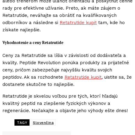
alebo trénerom môže uľahčiť orientáciu a poskytnúť cenné
rady pre efektívne užívanie. Preto, ak máte záujem o
Retatrutide, neváhajte sa obrátiť na kvalifikovaných
odborníkov a následne si
Retatrutide kupit
tam, kde ho
získate najlepšie.
Vyhodnotenie a ceny Retatrutide
Ceny za Retatrutide sa líšia v závislosti od dodávateľa a
kvality. Peptide Revolution ponúka produkty za prijateľné
ceny, pričom zabezpečuje najvyššiu kvalitu svojich
peptidov. Ak sa rozhodnete
Retatrutide kupit
, uistite sa, že
dostanete skutočne to najlepšie.
Retatrutide je skvelou voľbou pre tých, ktorí hľadajú
kvalitný peptid na zlepšenie fyzických výkonov a
regenerácie. Nečakajte a objavte jeho výhody ešte dnes!
TAGY
Slovenčina