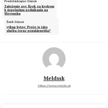
Predchádzajúci článok
Založenie sro: Krok za krokom
k úspešnému podnikaniu na
Slovensku
Ďalší článok
výkup bytov: Prečo je táto
služba čoraz populárnejšia?
Meldssk
https://www.melds.sk