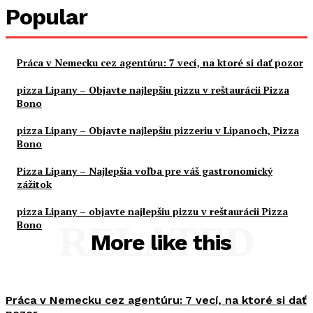
Popular
Práca v Nemecku cez agentúru: 7 vecí, na ktoré si dať pozor
pizza Lipany – Objavte najlepšiu pizzu v reštaurácii Pizza
Bono
pizza Lipany – Objavte najlepšiu pizzeriu v Lipanoch, Pizza
Bono
Pizza Lipany – Najlepšia voľba pre váš gastronomický
zážitok
pizza Lipany – objavte najlepšiu pizzu v reštaurácii Pizza
Bono
RELATED
More like this
Práca v Nemecku cez agentúru: 7 vecí, na ktoré si dať