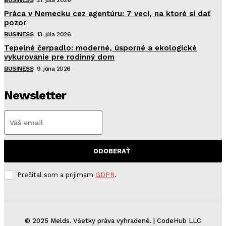
Práca v Nemecku cez agentúru: 7 vecí, na ktoré si dať
pozor
BUSINESS
13. júla 2026
Tepelné čerpadlo: moderné, úsporné a ekologické
vykurovanie pre rodinný dom
BUSINESS
9. júna 2026
Newsletter
ODOBERAŤ
Prečítal som a prijímam
GDPR
.
© 2025 Melds. Všetky práva vyhradené. | CodeHub LLC