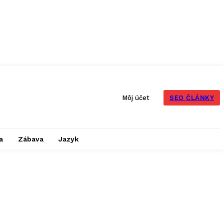
SEO ČLÁNKY
Môj účet
a
Zábava
Jazyk