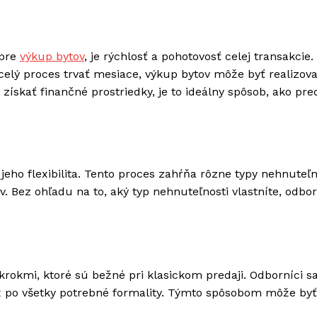
 pre
výkup bytov
, je rýchlosť a pohotovosť celej transakcie.
celý proces trvať mesiace, výkup bytov môže byť realizov
 získať finančné prostriedky, je to ideálny spôsob, ako pre
jeho flexibilita. Tento proces zahŕňa rôzne typy nehnuteľn
. Bez ohľadu na to, aký typ nehnuteľnosti vlastníte, odbor
krokmi, ktoré sú bežné pri klasickom predaji. Odborníci s
ž po všetky potrebné formality. Týmto spôsobom môže byť