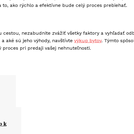
to, ako rýchlo a efektívne bude celý proces prebiehať.
ou cestou, nezabudnite zvážiť všetky faktory a vyhľadať o
 a aké sú jeho výhody, navštívte
výkup bytov
. Týmto spôs
proces pri predaji vašej nehnuteľnosti.
p k