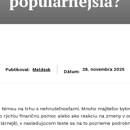
populárnejšia?
Publikoval:
Meldssk
28. novembra 2025
Dátum:
u témou na trhu s nehnuteľnosťami. Mnoho majiteľov byto
e o rýchlu finančnú pomoc alebo ako reakciu na zmeny v o
ulárnejší, v nasledujúcom texte sa na to pozrieme podrobn