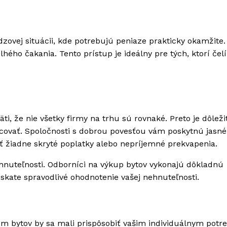
údzovej situácii, kde potrebujú peniaze prakticky okamžite
ého čakania. Tento prístup je ideálny pre tých, ktorí čelí
i, že nie všetky firmy na trhu sú rovnaké. Preto je dôleži
acovať. Spoločnosti s dobrou povesťou vám poskytnú jasné
žiadne skryté poplatky alebo nepríjemné prekvapenia.
ehnuteľnosti. Odborníci na výkup bytov vykonajú dôkladnú
skate spravodlivé ohodnotenie vašej nehnuteľnosti.
om bytov by sa mali prispôsobiť vašim individuálnym potr