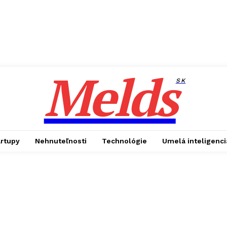
Melds
SK
artupy
Nehnuteľnosti
Technológie
Umelá inteligenci