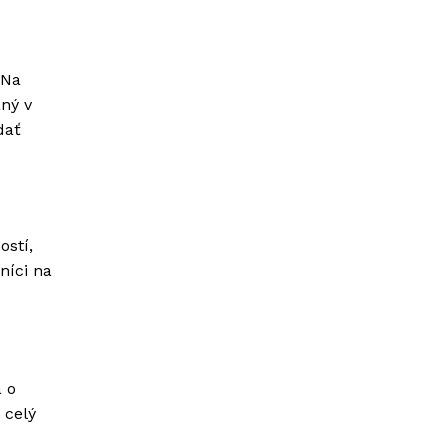
 Na
aný v
dať
ostí,
níci na
a o
 celý