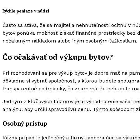
Rýchle peniaze v núdzi
Často sa stáva, že sa majitelia nehnuteľností ocitnú v n
bytov ponúka možnosť získať finančné prostriedky bez dlh
nečakaným nákladom alebo iným osobným ťažkostiam.
Čo očakávať od výkupu bytov?
Pri rozhodovaní sa pre výkup bytov je dobré mať na pamät
dôkladne si vybrať spoločnosť, s ktorou budete spolupr
transparentné podmienky, čo znamená, že nebudete mať 
Jedným z kľúčových faktorov je aj vyhodnotenie vašej n
analýzu, aby určili spravodlivú cenu. Týmto spôsobom zí
Osobný prístup
Každý prípad je jedinečný a firmy zaoberajúce sa výkup