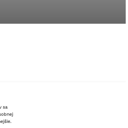
v sa
sobnej
ejšie.