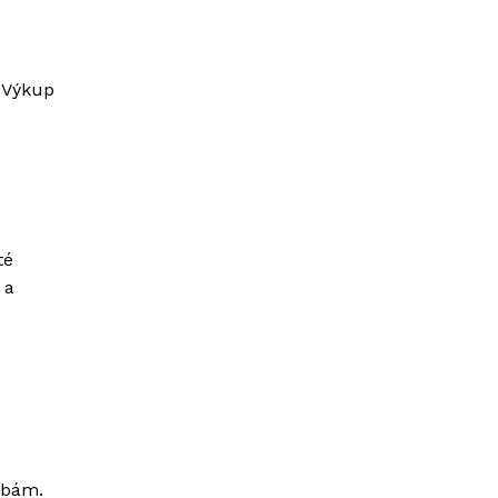
. Výkup
té
 a
ebám.