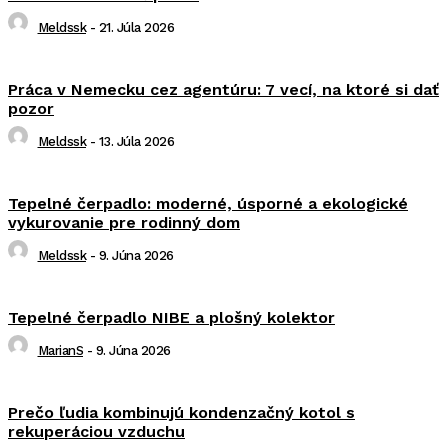
Meldssk
-
21. Júla 2026
Práca v Nemecku cez agentúru: 7 vecí, na ktoré si dať
pozor
Meldssk
-
13. Júla 2026
Tepelné čerpadlo: moderné, úsporné a ekologické
vykurovanie pre rodinný dom
Meldssk
-
9. Júna 2026
Tepelné čerpadlo NIBE a plošný kolektor
MarianS
-
9. Júna 2026
Prečo ľudia kombinujú kondenzačný kotol s
rekuperáciou vzduchu