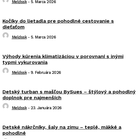
Meldssk
-
5. Marca 2026
Kočíky do lietadla pre pohodlné cestovanie s
dieťaťom
Meldssk
-
5. Marca 2026
Výhody kúrenia klimatizáciou v porovnaní s inými
typmi vykurovania
Meldssk
-
9. Februára 2026
Detský turban s mašľou BySues – štýlový a pohodlný
doplnok pre najmenších
Meldssk
-
23. Januára 2026
Detské nákrčníky, šaly na zimu – teplé, mäkké a
pohodlné