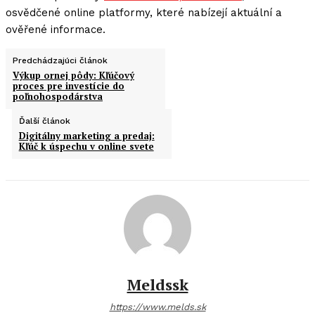
osvědčené online platformy, které nabízejí aktuální a
ověřené informace.
Predchádzajúci článok
Výkup ornej pôdy: Kľúčový
proces pre investície do
poľnohospodárstva
Ďalší článok
Digitálny marketing a predaj:
Kľúč k úspechu v online svete
Meldssk
https://www.melds.sk