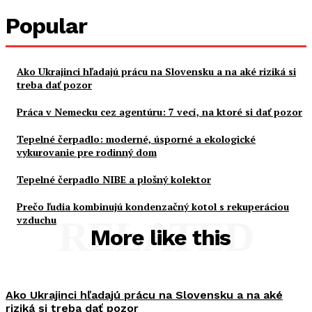
Popular
Ako Ukrajinci hľadajú prácu na Slovensku a na aké riziká si
treba dať pozor
Práca v Nemecku cez agentúru: 7 vecí, na ktoré si dať pozor
Tepelné čerpadlo: moderné, úsporné a ekologické
vykurovanie pre rodinný dom
Tepelné čerpadlo NIBE a plošný kolektor
Prečo ľudia kombinujú kondenzačný kotol s rekuperáciou
vzduchu
RELATED
More like this
Ako Ukrajinci hľadajú prácu na Slovensku a na aké
riziká si treba dať pozor