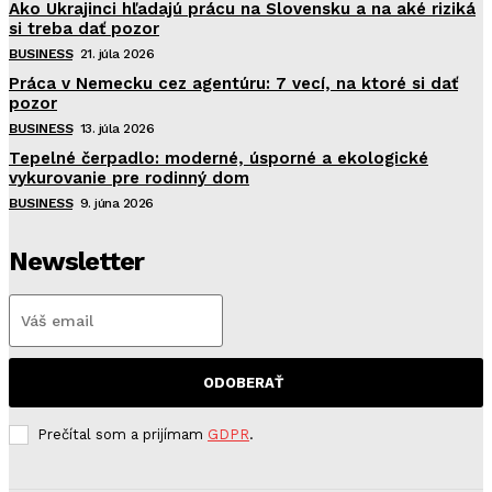
Ako Ukrajinci hľadajú prácu na Slovensku a na aké riziká
si treba dať pozor
BUSINESS
21. júla 2026
Práca v Nemecku cez agentúru: 7 vecí, na ktoré si dať
pozor
BUSINESS
13. júla 2026
Tepelné čerpadlo: moderné, úsporné a ekologické
vykurovanie pre rodinný dom
BUSINESS
9. júna 2026
Newsletter
ODOBERAŤ
Prečítal som a prijímam
GDPR
.