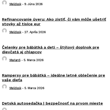
Meldssk
-
9. Júna 2026
Refinancovanie úveru: Ako zistiť, či vám môže ušetriť
stovky až tisíce eur
Meldssk
-
27. Apríla 2026
Čelenky pre bábätká a deti – štýlový doplnok pre
dievčatá aj chlapcov
MarianS
-
5. Marca 2026
Rampersy pre bábätká – ideálne letné oblečenie pre
vaše dieťa
Meldssk
-
5. Marca 2026
Detská autosedačka | bezpečnosť na prvom mieste