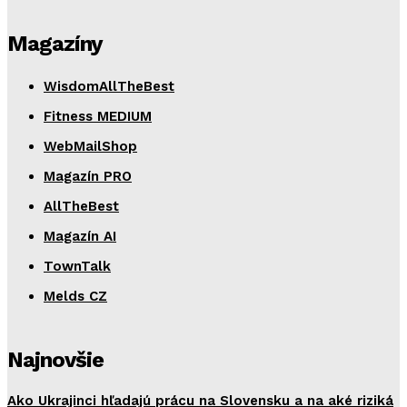
Magazíny
WisdomAllTheBest
Fitness MEDIUM
WebMailShop
Magazín PRO
AllTheBest
Magazín AI
TownTalk
Melds CZ
Najnovšie
Ako Ukrajinci hľadajú prácu na Slovensku a na aké riziká