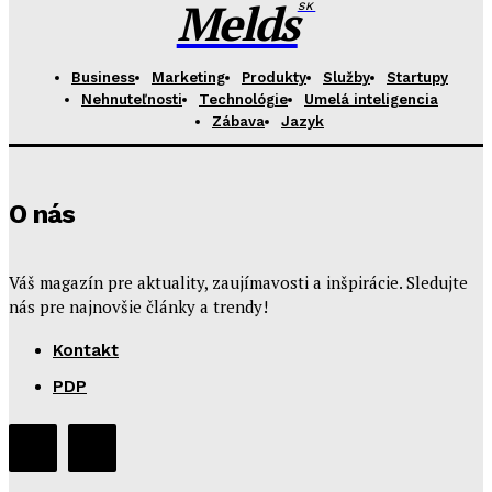
Melds
SK
Business
Marketing
Produkty
Služby
Startupy
Nehnuteľnosti
Technológie
Umelá inteligencia
Zábava
Jazyk
O nás
Váš magazín pre aktuality, zaujímavosti a inšpirácie. Sledujte
nás pre najnovšie články a trendy!
Kontakt
PDP