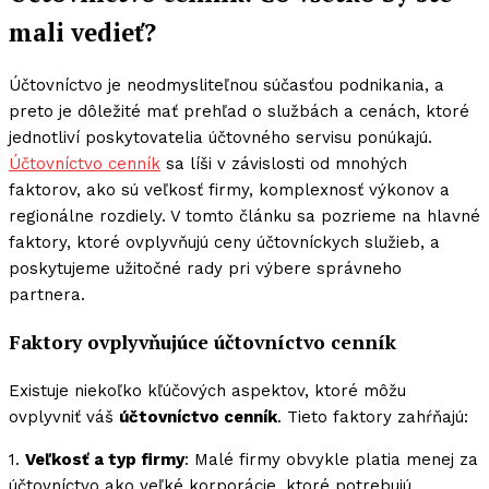
mali vedieť?
Účtovníctvo je neodmysliteľnou súčasťou podnikania, a
preto je dôležité mať prehľad o službách a cenách, ktoré
jednotliví poskytovatelia účtovného servisu ponúkajú.
Účtovníctvo cenník
sa líši v závislosti od mnohých
faktorov, ako sú veľkosť firmy, komplexnosť výkonov a
regionálne rozdiely. V tomto článku sa pozrieme na hlavné
faktory, ktoré ovplyvňujú ceny účtovníckych služieb, a
poskytujeme užitočné rady pri výbere správneho
partnera.
Faktory ovplyvňujúce účtovníctvo cenník
Existuje niekoľko kľúčových aspektov, ktoré môžu
ovplyvniť váš
účtovníctvo cenník
. Tieto faktory zahŕňajú:
1.
Veľkosť a typ firmy
: Malé firmy obvykle platia menej za
účtovníctvo ako veľké korporácie, ktoré potrebujú