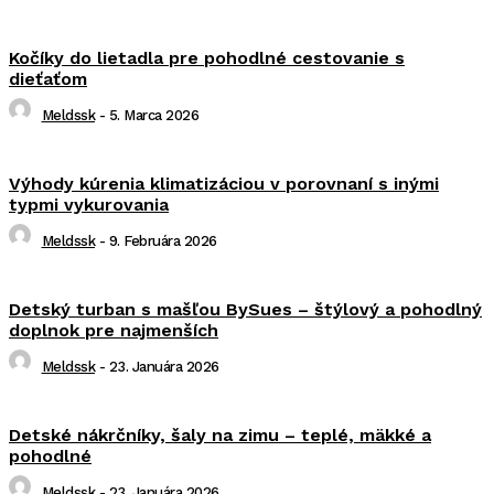
Kočíky do lietadla pre pohodlné cestovanie s
dieťaťom
Meldssk
-
5. Marca 2026
Výhody kúrenia klimatizáciou v porovnaní s inými
typmi vykurovania
Meldssk
-
9. Februára 2026
Detský turban s mašľou BySues – štýlový a pohodlný
doplnok pre najmenších
Meldssk
-
23. Januára 2026
Detské nákrčníky, šaly na zimu – teplé, mäkké a
pohodlné
Meldssk
-
23. Januára 2026