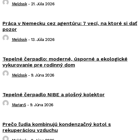
Meldssk
-
21. Júla 2026
Práca v Nemecku cez agentúru: 7 vecí, na ktoré si dať
pozor
Meldssk
-
13. Júla 2026
Tepelné čerpadlo: moderné, úsporné a ekologické
vykurovanie pre rodinný dom
Meldssk
-
9. Júna 2026
Tepelné čerpadlo NIBE a plošný kolektor
MarianS
-
9. Júna 2026
Prečo ľudia kombinujú kondenzačný kotol s
rekuperáciou vzduchu