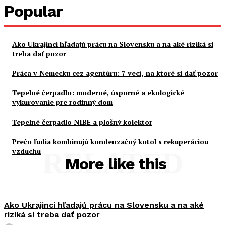
Popular
Ako Ukrajinci hľadajú prácu na Slovensku a na aké riziká si
treba dať pozor
Práca v Nemecku cez agentúru: 7 vecí, na ktoré si dať pozor
Tepelné čerpadlo: moderné, úsporné a ekologické
vykurovanie pre rodinný dom
Tepelné čerpadlo NIBE a plošný kolektor
Prečo ľudia kombinujú kondenzačný kotol s rekuperáciou
vzduchu
RELATED
More like this
Ako Ukrajinci hľadajú prácu na Slovensku a na aké
riziká si treba dať pozor