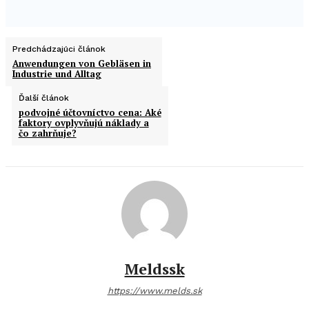
Predchádzajúci článok
Anwendungen von Gebläsen in
Industrie und Alltag
Ďalší článok
podvojné účtovníctvo cena: Aké
faktory ovplyvňujú náklady a
čo zahrňuje?
Meldssk
https://www.melds.sk