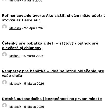
Meldssk
-
9. Júna 2026
Refinancovanie úveru: Ako zistiť, či vám môže ušetriť
stovky až tisíce eur
Meldssk
-
27. Apríla 2026
Čelenky pre bábätká a deti – štýlový doplnok pre
dievčatá aj chlapcov
MarianS
-
5. Marca 2026
Rampersy pre bábätká – ideálne letné oblečenie pre
vaše dieťa
Meldssk
-
5. Marca 2026
Detská autosedačka | bezpečnosť na prvom mieste
Meldssk
-
5. Marca 2026