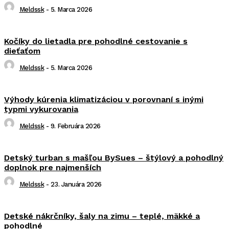
Meldssk
-
5. Marca 2026
Kočíky do lietadla pre pohodlné cestovanie s
dieťaťom
Meldssk
-
5. Marca 2026
Výhody kúrenia klimatizáciou v porovnaní s inými
typmi vykurovania
Meldssk
-
9. Februára 2026
Detský turban s mašľou BySues – štýlový a pohodlný
doplnok pre najmenších
Meldssk
-
23. Januára 2026
Detské nákrčníky, šaly na zimu – teplé, mäkké a
pohodlné