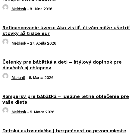
Meldssk
-
9. Júna 2026
Refinancovanie úveru: Ako zistiť, či vám môže ušetriť
stovky až tisíce eur
Meldssk
-
27. Apríla 2026
Čelenky pre bábätká a deti – štýlový doplnok pre
dievčatá aj chlapcov
MarianS
-
5. Marca 2026
Rampersy pre bábätká – ideálne letné oblečenie pre
vaše dieťa
Meldssk
-
5. Marca 2026
Detská autosedačka | bezpečnosť na prvom mieste