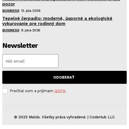
pozor
BUSINESS
13. júla 2026
Tepelné čerpadlo: moderné, úsporné a ekologické
vykurovanie pre rodinný dom
BUSINESS
9. júna 2026
Newsletter
ODOBERAŤ
Prečítal som a prijímam
GDPR
.
© 2025 Melds. Všetky práva vyhradené. | CodeHub LLC