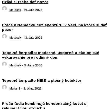
riziká si treba dať pozor
Meldssk
-
21. Júla 2026
Práca v Nemecku cez agentúru: 7 vecí, na ktoré si dať
pozor
Meldssk
-
13. Júla 2026
Tepelné čerpadlo: moderné, úsporné a ekologické
vykurovanie pre rodinný dom
Meldssk
-
9. Júna 2026
Tepelné čerpadlo NIBE a plošný kolektor
MarianS
-
9. Júna 2026
Prečo ľudia kombinujú kondenzačný kotol s
rekuperáciou vzduchu