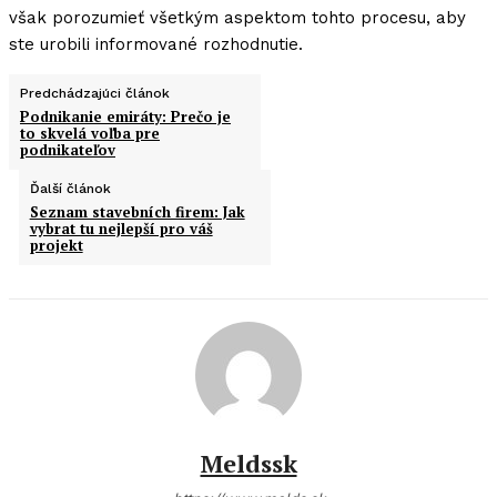
však porozumieť všetkým aspektom tohto procesu, aby
ste urobili informované rozhodnutie.
Predchádzajúci článok
Podnikanie emiráty: Prečo je
to skvelá voľba pre
podnikateľov
Ďalší článok
Seznam stavebních firem: Jak
vybrat tu nejlepší pro váš
projekt
Meldssk