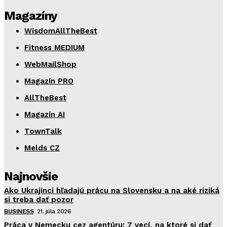
Magazíny
WisdomAllTheBest
Fitness MEDIUM
WebMailShop
Magazín PRO
AllTheBest
Magazín AI
TownTalk
Melds CZ
Najnovšie
Ako Ukrajinci hľadajú prácu na Slovensku a na aké riziká
si treba dať pozor
BUSINESS
21. júla 2026
Práca v Nemecku cez agentúru: 7 vecí, na ktoré si dať