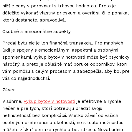
nižšie ceny v porovnaní s trhovou hodnotou. Preto je
dôležité vykonať vlastný prieskum a overiť si, či je ponuka,
ktorú dostanete, spravodlivá.
Osobné a emocionálne aspekty
Predaj bytu nie je len finančná transakcia. Pre mnohých
ľudí je spojený s emocionálnymi aspektmi a osobnými
spomienkami. Vykup bytov v hotovosti môže byť psychicky
náročný, a preto je dôležité mať poruke odborníkov, ktorí
vám pomôžu s celým procesom a zabezpečia, aby bol pre
vás čo najjednoduchší.
Záver
V súhrne,
vykup bytov v hotovosti
je efektívne a rýchle
riešenie pre tých, ktorí potrebujú predať svoju
nehnuteľnosť bez komplikácií. Všetko závisí od vašich
osobných preferencií a okolností, no s touto možnosťou
môžete získať peniaze rýchlo a bez stresu. Nezabudnite