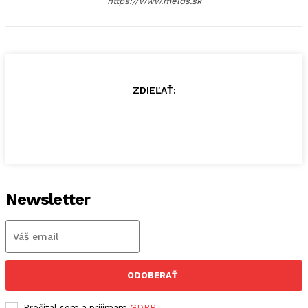
https://www.melds.sk
ZDIEĽAŤ:
Newsletter
ODOBERAŤ
Prečítal som a prijímam
GDPR
.