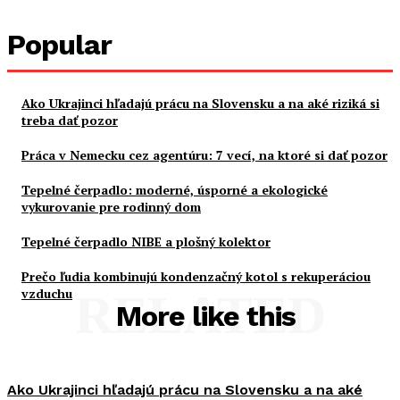
Popular
Ako Ukrajinci hľadajú prácu na Slovensku a na aké riziká si
treba dať pozor
Práca v Nemecku cez agentúru: 7 vecí, na ktoré si dať pozor
Tepelné čerpadlo: moderné, úsporné a ekologické
vykurovanie pre rodinný dom
Tepelné čerpadlo NIBE a plošný kolektor
Prečo ľudia kombinujú kondenzačný kotol s rekuperáciou
vzduchu
RELATED
More like this
Ako Ukrajinci hľadajú prácu na Slovensku a na aké