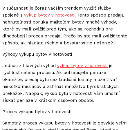
V súčasnosti je čoraz väčším trendom využiť služby
spojené s
vykup bytov v hotovosti
. Tento spôsob predaja
nehnuteľnosti ponúka majiteľom bytov mnohé výhody,
ktoré by mali zvážiť pred tým, ako sa rozhodnú pre
dlhodobejší proces predaja. Prečo by ste mali zvážiť tento
spôsob, ak hľadáte rýchle a bezstarostné riešenie?
Výhody vykupu bytov v hotovosti
Jednou z hlavných výhod
vykup bytov v hotovosti
je
rýchlosť celého procesu. Ak potrebujete peniaze
okamžite, predaj bytu cez tradičné kanály môže trvať
niekoľko mesiacov a zahŕňať množstvo byrokratických
prekážok. Naopak, vykup bytu v hotovosti vám umožní
získať peniaze v krátkom časovom období.
Proces vykupu bytov v hotovosti
Samotný proces vykupu bytov v hotovosti je obvykle veľmi