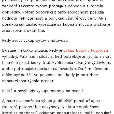
jednoduchý. Po prvé, stačí kontaktovať firmu, ktorá sa
zaoberá takýmto typom predaja a dohodnúť si termín
obhliadky. Potom odborníci z tejto spoločnosti posúdia
hodnotu nehnuteľnosti a ponúknu vám férovú cenu. Ak s
ponukou súhlasíte, vypracuje sa kúpna zmluva a platba je
zrealizovaná okamžite.
Kedy zvoliť vykup bytov v hotovosti
Existuje niekoľko situácií, kedy je
vykup bytov v hotovosti
výhodný. Patrí sem situácia, keď potrebujete rýchlo získať
finančné prostriedky, či už kvôli neočakávaným výdavkom,
alebo potrebujete peniaze na investície. Ďalším dôvodom
môže byť dedičstvo po zosnulom, kedy je potrebné
nehnuteľnosť rýchlo predať.
Riziká a nevýhody vykupu bytov v hotovosti
Aj napriek množstvu výhod je dôležité pamätať aj na
niektoré potenciálne nevýhody. Niektoré spoločnosti,
ktoré sa zaoberajú vykupom nehnuteľností, môžu ponúkať