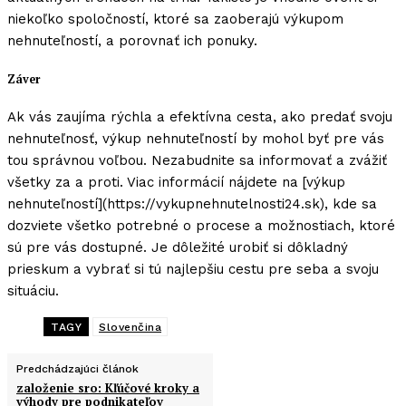
niekoľko spoločností, ktoré sa zaoberajú výkupom
nehnuteľností, a porovnať ich ponuky.
Záver
Ak vás zaujíma rýchla a efektívna cesta, ako predať svoju
nehnuteľnosť, výkup nehnuteľností by mohol byť pre vás
tou správnou voľbou. Nezabudnite sa informovať a zvážiť
všetky za a proti. Viac informácií nájdete na [výkup
nehnuteľností](https://vykupnehnutelnosti24.sk), kde sa
dozviete všetko potrebné o procese a možnostiach, ktoré
sú pre vás dostupné. Je dôležité urobiť si dôkladný
prieskum a vybrať si tú najlepšiu cestu pre seba a svoju
situáciu.
TAGY
Slovenčina
Predchádzajúci článok
založenie sro: Kľúčové kroky a
výhody pre podnikateľov