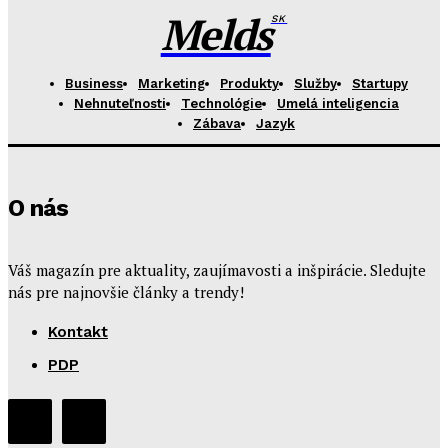
Melds
SK
Business
Marketing
Produkty
Služby
Startupy
Nehnuteľnosti
Technológie
Umelá inteligencia
Zábava
Jazyk
O nás
Váš magazín pre aktuality, zaujímavosti a inšpirácie. Sledujte
nás pre najnovšie články a trendy!
Kontakt
PDP