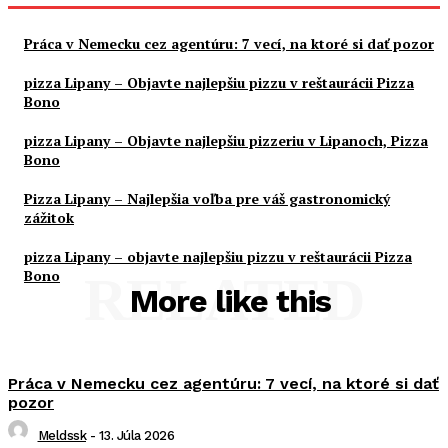
Práca v Nemecku cez agentúru: 7 vecí, na ktoré si dať pozor
pizza Lipany – Objavte najlepšiu pizzu v reštaurácii Pizza
Bono
pizza Lipany – Objavte najlepšiu pizzeriu v Lipanoch, Pizza
Bono
Pizza Lipany – Najlepšia voľba pre váš gastronomický
zážitok
pizza Lipany – objavte najlepšiu pizzu v reštaurácii Pizza
Bono
RELATED
More like this
Práca v Nemecku cez agentúru: 7 vecí, na ktoré si dať
pozor
Meldssk
-
13. Júla 2026