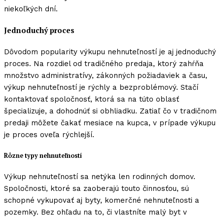
niekoľkých dní.
Jednoduchý proces
Dôvodom popularity výkupu nehnuteľností je aj jednoduchý
proces. Na rozdiel od tradičného predaja, ktorý zahŕňa
množstvo administratívy, zákonných požiadaviek a času,
výkup nehnuteľností je rýchly a bezproblémový. Stačí
kontaktovať spoločnosť, ktorá sa na túto oblasť
špecializuje, a dohodnúť si obhliadku. Zatiaľ čo v tradičnom
predaji môžete čakať mesiace na kupca, v prípade výkupu
je proces oveľa rýchlejší.
Rôzne typy nehnuteľností
Výkup nehnuteľností sa netýka len rodinných domov.
Spoločnosti, ktoré sa zaoberajú touto činnosťou, sú
schopné vykupovať aj byty, komerčné nehnuteľnosti a
pozemky. Bez ohľadu na to, či vlastníte malý byt v