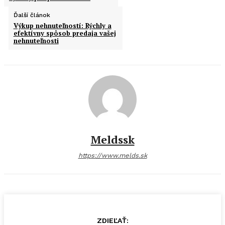
Ďalší článok
Výkup nehnuteľností: Rýchly a
efektívny spôsob predaja vašej
nehnuteľnosti
Meldssk
https://www.melds.sk
ZDIEĽAŤ: