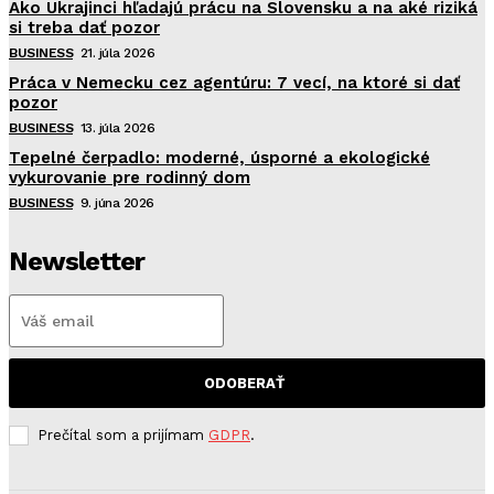
Ako Ukrajinci hľadajú prácu na Slovensku a na aké riziká
si treba dať pozor
BUSINESS
21. júla 2026
Práca v Nemecku cez agentúru: 7 vecí, na ktoré si dať
pozor
BUSINESS
13. júla 2026
Tepelné čerpadlo: moderné, úsporné a ekologické
vykurovanie pre rodinný dom
BUSINESS
9. júna 2026
Newsletter
ODOBERAŤ
Prečítal som a prijímam
GDPR
.