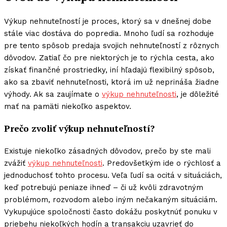
Výkup nehnuteľností je proces, ktorý sa v dnešnej dobe
stále viac dostáva do popredia. Mnoho ľudí sa rozhoduje
pre tento spôsob predaja svojich nehnuteľností z rôznych
dôvodov. Zatiaľ čo pre niektorých je to rýchla cesta, ako
získať finančné prostriedky, iní hľadajú flexibilný spôsob,
ako sa zbaviť nehnuteľnosti, ktorá im už neprináša žiadne
výhody. Ak sa zaujímate o
výkup nehnuteľnosti
, je dôležité
mať na pamäti niekoľko aspektov.
Prečo zvoliť výkup nehnuteľností?
Existuje niekoľko zásadných dôvodov, prečo by ste mali
zvážiť
výkup nehnuteľnosti
. Predovšetkým ide o rýchlosť a
jednoduchosť tohto procesu. Veľa ľudí sa ocitá v situáciách,
keď potrebujú peniaze ihneď – či už kvôli zdravotným
problémom, rozvodom alebo iným nečakaným situáciám.
Vykupujúce spoločnosti často dokážu poskytnúť ponuku v
priebehu niekoľkých hodín a transakciu uzavrieť do