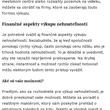
mestskom centre alebo rozsiahly pozemok na vidieku,
môžete sa obrátiť na firmy, ktoré sa zaoberajú touto
formou výkupu.
Finančné aspekty výkupu nehnuteľností
Je potrebné zvážiť aj finančné aspekty výkupu
nehnuteľností. Nezabudnite, že aj keď spoločnosti
ponúkajú rýchly výkup, často ponúkajú cenu nižšiu, ako je
trhová hodnota nehnuteľnosti. To je dôležité si uvedomiť,
aby ste nezažili nepríjemné prekvapenie. Na druhej
strane, instantnosť a možnosť rýchlo získať hotovosť
môžu niektorým ľuďom tento prístup vyvážiť.
Aké sú vaše možnosti?
Predtým, ako sa rozhodnete pre výkup nehnuteľnosti, je
dobré preskúmať vaše možnosti. Môžete sa poradiť s
realitným maklérom, ktorý vám poskytne prehľad o
aktuálnych trendoch na trhu. Takisto je vhodné overiť si